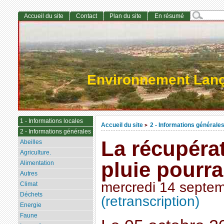
Accueil du site
Contact
Plan du site
En résumé
Environnement Lan
1 - Informations locales
Accueil du site
2 - Informations générale
>
2 - Informations générales
La récupéra
Abeilles
Agriculture.
pluie pourra
Alimentation
Autres
mercredi 14 septe
Climat
Déchets
(retranscription)
Energie
Faune