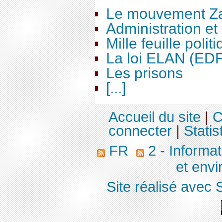
Le mouvement Za
Administration e
Mille feuille polit
La loi ELAN (ED
Les prisons
[...]
Accueil du site
|
C
connecter
|
Statis
FR
2 - Informa
et env
Site réalisé avec 