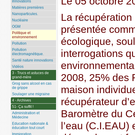
Le 05 octobre 2
Innovations
Matières premières
La récupération 
Nanoparticules.
Nucléaire
présentée comm
OGM
Politique et
environnement
écologique, sou
Pollution
Pollution
interrogations qu
électromagnétique.
Santé nature innovations
environnementa
Vidéos
3 - Trucs et astuces de
2008, 25% des F
grand-mère
Grog sans alcool en cas
maison individue
de grippe
Soulager une migraine
récupérateur d’e
4 - Archives
51- Ça suffit !
Baromètre du Ce
Administration et
Médecine
l’eau (C.I.EAU) e
Education nationale &
éducation tout court
Immigration