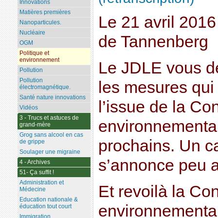
Innovations
Matières premières
Le 21 avril 201
Nanoparticules.
Nucléaire
de Tannenberg
OGM
Politique et
environnement
Le JDLE vous dév
Pollution
Pollution
les mesures qui
électromagnétique.
Santé nature innovations
l’issue de la Co
Vidéos
3 - Trucs et astuces de
environnementale
grand-mère
Grog sans alcool en cas
prochains. Un c
de grippe
Soulager une migraine
s’annonce peu a
4 - Archives
51- Ça suffit !
Administration et
Et revoilà la Co
Médecine
Education nationale &
environnementale
éducation tout court
Immigration