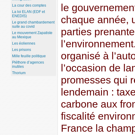
le gouvernement 
La cour des comptes
La loi ELAN (EDF et
ENEDIS)
chaque année, u
Le grand chambardement
suite au covid
parties prenante
Le mouvement Zapatiste
au Mexique
l’environnement
Les éoliennes
Les prisons
organisé à l’aut
Mille feuille politique
Pléthore d’agences
l’occasion de la
inutiles
Thorium
promesses qui r
lendemain : taxe
carbone aux fron
fiscalité environ
France la champ