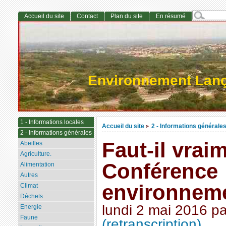
Accueil du site
Contact
Plan du site
En résumé
Environnement Lan
1 - Informations locales
Accueil du site
2 - Informations générale
>
2 - Informations générales
Faut-il vraim
Abeilles
Agriculture.
Conférence
Alimentation
Autres
environneme
Climat
Déchets
lundi 2 mai 2016
p
Energie
Faune
(retranscription)