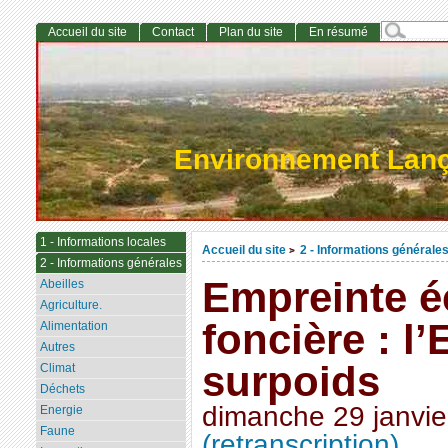
Accueil du site
Contact
Plan du site
En résumé
Environnement Lan
1 - Informations locales
Accueil du site
2 - Informations générale
>
2 - Informations générales
Empreinte é
Abeilles
Agriculture.
foncière : l
Alimentation
Autres
surpoids
Climat
Déchets
dimanche 29 janvie
Energie
Faune
(retranscription)