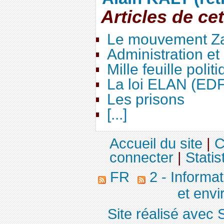
Articles de ce
Le mouvement Za
Administration e
Mille feuille polit
La loi ELAN (ED
Les prisons
[...]
Accueil du site
|
C
connecter
|
Statis
FR
2 - Informa
et env
Site réalisé avec 