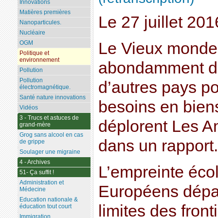
Innovations
Matières premières
Le 27 juillet 20
Nanoparticules.
Nucléaire
Le Vieux monde
OGM
Politique et
environnement
abondamment da
Pollution
Pollution
d’autres pays po
électromagnétique.
Santé nature innovations
besoins en biens
Vidéos
3 - Trucs et astuces de
déplorent Les A
grand-mère
Grog sans alcool en cas
dans un rapport.
de grippe
Soulager une migraine
4 - Archives
L’empreinte éco
51- Ça suffit !
Administration et
Européens dépa
Médecine
Education nationale &
limites des front
éducation tout court
Immigration