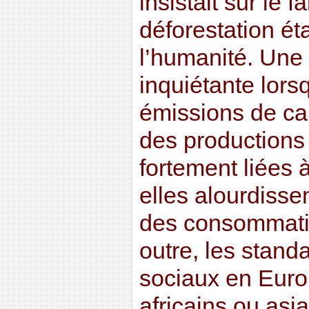
insistait sur le f
déforestation éta
l’humanité. Une 
inquiétante lorsq
émissions de ca
des productions 
fortement liées à
elles alourdissen
des consommati
outre, les stand
sociaux en Euro
africains ou asia