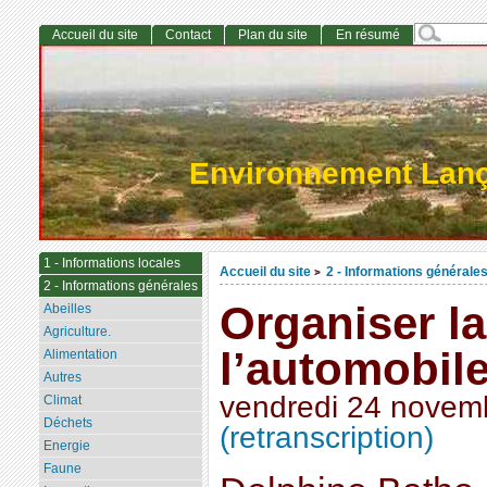
Accueil du site
Contact
Plan du site
En résumé
Environnement Lan
1 - Informations locales
Accueil du site
2 - Informations générale
>
2 - Informations générales
Organiser la
Abeilles
Agriculture.
l’automobile
Alimentation
Autres
vendredi 24 novem
Climat
Déchets
(retranscription)
Energie
Faune