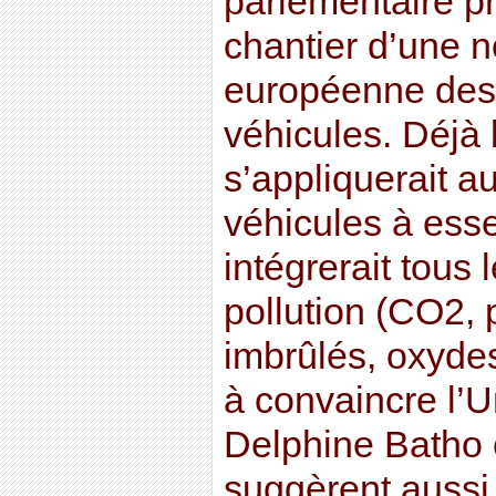
parlementaire pr
chantier d’une 
européenne des
véhicules. Déjà 
s’appliquerait a
véhicules à ess
intégrerait tous
pollution (CO2, p
imbrûlés, oxydes
à convaincre l’
Delphine Batho 
suggèrent aussi 