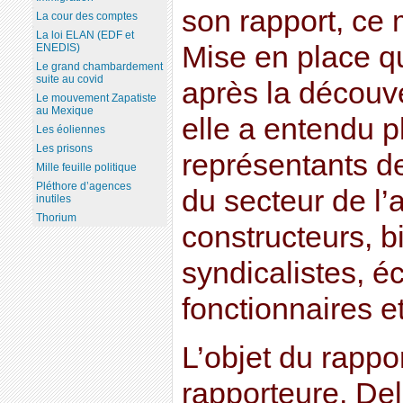
son rapport, ce 
La cour des comptes
La loi ELAN (EDF et
Mise en place 
ENEDIS)
Le grand chambardement
suite au covid
après la découv
Le mouvement Zapatiste
au Mexique
elle a entendu p
Les éoliennes
Les prisons
représentants d
Mille feuille politique
Pléthore d’agences
du secteur de l’
inutiles
Thorium
constructeurs, b
syndicalistes, é
fonctionnaires et
L’objet du rappo
rapporteure, Del