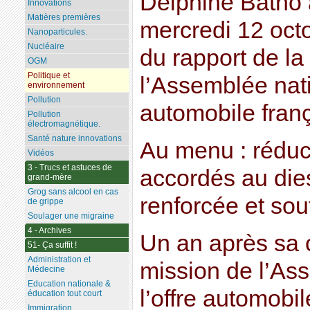
Delphine Batho 
Innovations
Matières premières
mercredi 12 octo
Nanoparticules.
Nucléaire
du rapport de la
OGM
Politique et
l’Assemblée nati
environnement
Pollution
automobile fran
Pollution
électromagnétique.
Santé nature innovations
Au menu : réduc
Vidéos
3 - Trucs et astuces de
accordés au dies
grand-mère
Grog sans alcool en cas
renforcée et sou
de grippe
Soulager une migraine
4 - Archives
Un an après sa c
51- Ça suffit !
Administration et
mission de l’As
Médecine
Education nationale &
l’offre automobi
éducation tout court
Immigration