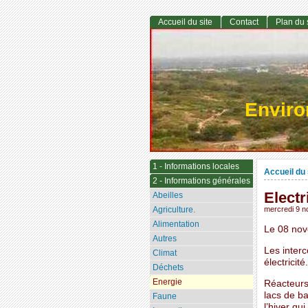
Accueil du site
Contact
Plan du 
Envir
1 - Informations locales
Accueil du 
2 - Informations générales
Electr
Abeilles
Agriculture.
mercredi 9 
Alimentation
Le 08 nov
Autres
Les inter
Climat
électricité.
Déchets
Energie
Réacteurs
lacs de ba
Faune
l’hiver qu