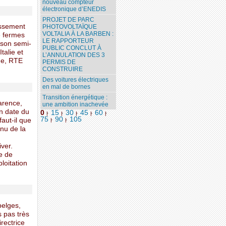
nouveau compteur
électronique d’ENEDIS
PROJET DE PARC
issement
PHOTOVOLTAÏQUE
VOLTALIA À LA BARBEN :
e fermes
LE RAPPORTEUR
ison semi-
PUBLIC CONCLUT À
talie et
L’ANNULATION DES 3
gne, RTE
PERMIS DE
CONSTRUIRE
Des voitures électriques
en mal de bornes
Transition énergétique :
arence,
une ambition inachevée
n date du
0
15
30
45
60
|
|
|
|
|
75
90
105
aut-il que
|
|
nu de la
ver.
e de
loitation
belges,
s pas très
rectrice