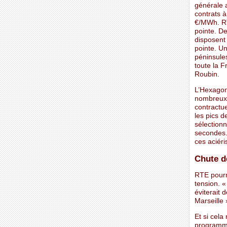
générale a
contrats à
€/MWh. RT
pointe. D
disposent 
pointe. U
péninsule
toute la 
Roubin.
L’Hexagon
nombreux i
contractue
les pics 
sélection
secondes. 
ces aciéri
Chute d
RTE pourr
tension. «
éviterait
Marseille
Et si cela
programmé