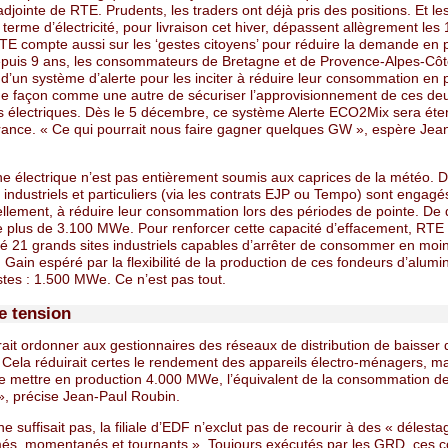
djointe de RTE. Prudents, les traders ont déjà pris des positions. Et le
 terme d’électricité, pour livraison cet hiver, dépassent allègrement les
E compte aussi sur les ‘gestes citoyens’ pour réduire la demande en 
epuis 9 ans, les consommateurs de Bretagne et de Provence-Alpes-Côt
d’un système d’alerte pour les inciter à réduire leur consommation en 
ne façon comme une autre de sécuriser l’approvisionnement de ces de
s électriques. Dès le 5 décembre, ce système Alerte ECO2Mix sera éte
France. « Ce qui pourrait nous faire gagner quelques GW », espère Jea
e électrique n’est pas entièrement soumis aux caprices de la météo. D
ndustriels et particuliers (via les contrats EJP ou Tempo) sont engagé
llement, à réduire leur consommation lors des périodes de pointe. De q
de plus de 3.100 MWe. Pour renforcer cette capacité d’effacement, RTE
né 21 grands sites industriels capables d’arrêter de consommer en moi
Gain espéré par la flexibilité de la production de ces fondeurs d’alumi
stes : 1.500 MWe. Ce n’est pas tout.
e tension
ait ordonner aux gestionnaires des réseaux de distribution de baisser 
 Cela réduirait certes le rendement des appareils électro-ménagers, ma
 de mettre en production 4.000 MWe, l’équivalent de la consommation de
 », précise Jean-Paul Roubin.
 ne suffisait pas, la filiale d’EDF n’exclut pas de recourir à des « délest
s, momentanés et tournants ». Toujours exécutés par les GRD, ces 