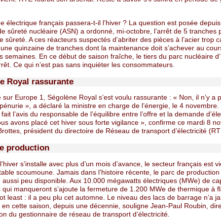
 électrique français passera-t-il l’hiver ? La question est posée depui
 de sûreté nucléaire (ASN) a ordonné, mi-octobre, l’arrêt de 5 tranches 
sûreté. A ces réacteurs suspectés d’abriter des pièces à l’acier trop 
t une quinzaine de tranches dont la maintenance doit s’achever au cour
 semaines. En ce début de saison fraîche, le tiers du parc nucléaire d
rrêt. Ce qui n’est pas sans inquiéter les consommateurs.
e Royal rassurante
 sur Europe 1, Ségolène Royal s’est voulu rassurante : « Non, il n’y a 
pénurie », a déclaré la ministre en charge de l’énergie, le 4 novembre.
 fait l’avis du responsable de l’équilibre entre l’offre et la demande d’élec
us avons placé cet hiver sous forte vigilance », confirme ce mardi 8 
rottes, président du directoire de Réseau de transport d’électricité (RT
e production
l’hiver s’installe avec plus d’un mois d’avance, le secteur français est v
table scoumoune. Jamais dans l’histoire récente, le parc de production 
té aussi peu disponible. Aux 10.000 mégawatts électriques (MWe) de ca
s qui manqueront s’ajoute la fermeture de 1.200 MWe de thermique à 
ot least : il a peu plu cet automne. Le niveau des lacs de barrage n’a j
, en cette saison, depuis une décennie, souligne Jean-Paul Roubin, dir
tion du gestionnaire de réseau de transport d’électricité.