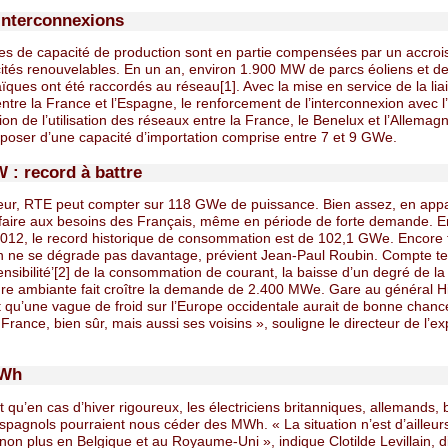
interconnexions
es de capacité de production sont en partie compensées par un accro
ités renouvelables. En un an, environ 1.900 MW de parcs éoliens et d
ïques ont été raccordés au réseau[1]. Avec la mise en service de la lia
ntre la France et l’Espagne, le renforcement de l’interconnexion avec l’I
tion de l’utilisation des réseaux entre la France, le Benelux et l’Allema
sposer d’une capacité d’importation comprise entre 7 et 9 GWe.
 : record à battre
ur, RTE peut compter sur 118 GWe de puissance. Bien assez, en app
sfaire aux besoins des Français, même en période de forte demande. E
 2012, le record historique de consommation est de 102,1 GWe. Encore f
ion ne se dégrade pas davantage, prévient Jean-Paul Roubin. Compte te
nsibilité’[2] de la consommation de courant, la baisse d’un degré de la
re ambiante fait croître la demande de 2.400 MWe. Gare au général Hi
t qu’une vague de froid sur l’Europe occidentale aurait de bonne chanc
 France, bien sûr, mais aussi ses voisins », souligne le directeur de l’exp
MWh
t qu’en cas d’hiver rigoureux, les électriciens britanniques, allemands, 
spagnols pourraient nous céder des MWh. « La situation n’est d’ailleur
non plus en Belgique et au Royaume-Uni », indique Clotilde Levillain, di