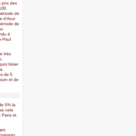
s prix des
 100
période de
e d’Azur
période de
ux
ndu à
n-Paul
e très
s,
uoi lisser
 a
ns de 5
nium et de
de 5% la
is cela
 Paris et
ages
coupures