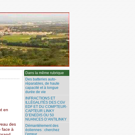
Dans la même rubrique
Des batteries auto-
réparables, de haute
capacité et à longue
durée de vie
INFRACTIONS ET
ILLÉGALITÉS DES CGV
EDF ET DU COMPTEUR-
nt en
CAPTEUR LINKY
D’ENEDIS OU 50
NUANCES D’ANTILINKY
veau des
Démantèlement des
é face à
éoliennes : cherchez
l’erreur...
 grand