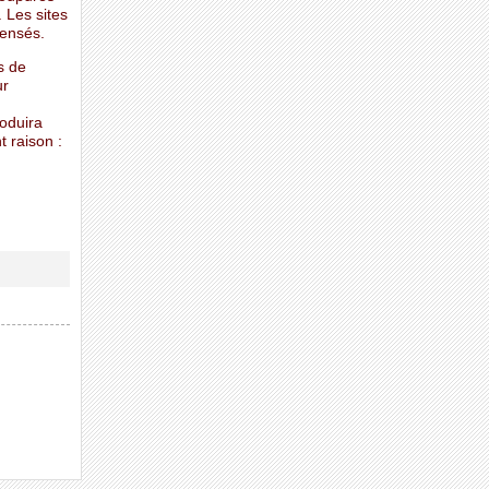
 Les sites
pensés.
s de
ur
oduira
t raison :