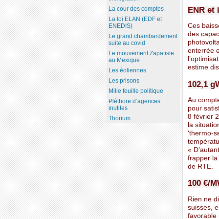
ENR et 
La cour des comptes
La loi ELAN (EDF et
Ces baiss
ENEDIS)
des capac
Le grand chambardement
photovolta
suite au covid
enterrée e
Le mouvement Zapatiste
l’optimisa
au Mexique
estime di
Les éoliennes
Les prisons
102,1 gW
Mille feuille politique
Au compte
Pléthore d’agences
pour sati
inutiles
8 février
Thorium
la situat
‘thermo-se
températu
« D’autan
frapper la
de RTE.
100 €/
Rien ne di
suisses, e
favorable 