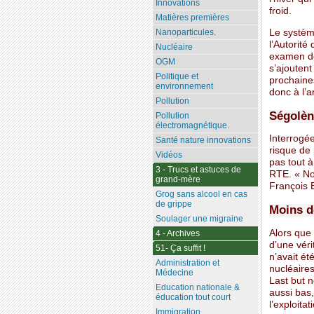
Innovations
froid.
Matières premières
Le système
Nanoparticules.
l’Autorité
Nucléaire
examen de 
OGM
s’ajouten
Politique et
prochaines
environnement
donc à l’a
Pollution
Ségolèn
Pollution
électromagnétique.
Interrogée
Santé nature innovations
risque de 
Vidéos
pas tout à
3 - Trucs et astuces de
RTE. « No
grand-mère
François B
Grog sans alcool en cas
de grippe
Moins d
Soulager une migraine
Alors que 
4 - Archives
d’une véri
51- Ça suffit !
n’avait é
Administration et
nucléaire
Médecine
Last but n
Education nationale &
aussi bas
éducation tout court
l’exploita
Immigration