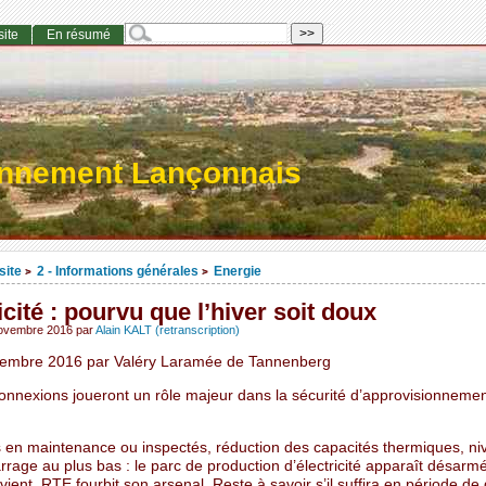
site
En résumé
onnement Lançonnais
site
2 - Informations générales
Energie
>
>
icité : pourvu que l’hiver soit doux
novembre 2016
par
Alain KALT (retranscription)
embre 2016 par Valéry Laramée de Tannenberg
connexions joueront un rôle majeur dans la sécurité d’approvisionneme
 en maintenance ou inspectés, réduction des capacités thermiques, ni
rrage au plus bas : le parc de production d’électricité apparaît désarm
i vient. RTE fourbit son arsenal. Reste à savoir s’il suffira en période de