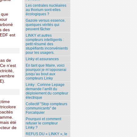
Les centrales nucléaires
au thorium sont-elles
s que
écologiques ?
pour
Gazole versus essence,
carboné
quelques vérités qui
peuvent fâcher
s des
’EDF est
LINKY et autres
compteurs intelligents :
petit résumé des
stupéfiants inconvénients
pour les usagers.
Linky et assurances
pas de
 Ce n’est
En tant que Maire, voici
pourquoi je m’opposerai
tricité,
jusqu’au bout aux
novembre
compteurs Linky
E).
Linky : Corinne Lepage
demande l’arrêt du
déploiement du compteur
électrique
ictime
Collectif "Stop compteurs
tricolore
communicants" de
pacités
Forcalquier
flamme.
Pourquoi et comment
amais été
refuser le compteur
ecteur de
Linky ?
REFUS DU « LINKY », le