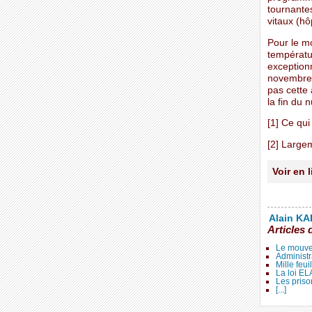
tournante
vitaux (h
Pour le m
températur
exception
novembre-
pas cette 
la fin du 
[1] Ce qu
[2] Large
Voir en 
Alain KAL
Articles 
Le mouve
Administr
Mille feui
La loi E
Les priso
[...]