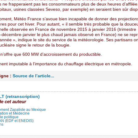
s ne frapperaient pas les consommateurs plus de deux heures d’affilée.
ôpitaux, usines classées Seveso, par exemple) en seraient bien sûr dis
oment, Météo France s’avoue bien incapable de donner des projection
es pour cet hiver. Pour autant, « il semble très probable que la douce
nelle observée en France de novembre 2015 à janvier 2016 (trimestre
décembre-janvier le plus chaud jamais observé en France) ne se repr
année », indique le site du service de la météorologie. Ses partisans on
nucléaire signe le retour de la bougie.
i n’offre que 600 MW d’accroissement du productible.
ment imputable à l’importance du chauffage électrique en métropole.
ligne :
Source de l’article...
T (retranscription)
de cet auteur
ment Zapatiste au Mexique
ation et Médecine
lle politique
LAN (EDF et ENEDIS)
ns