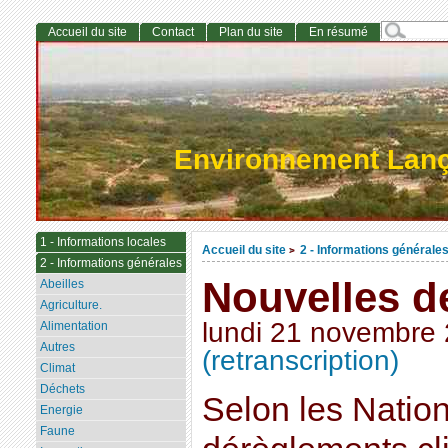
Accueil du site
Contact
Plan du site
En résumé
Environnement Lan
1 - Informations locales
Accueil du site
2 - Informations générale
>
2 - Informations générales
Nouvelles d
Abeilles
Agriculture.
lundi 21 novembre
Alimentation
Autres
(retranscription)
Climat
Déchets
Selon les Natio
Energie
Faune