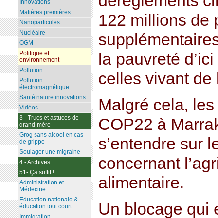
dérèglements cli
Innovations
Matières premières
122 millions de
Nanoparticules.
Nucléaire
supplémentaires
OGM
Politique et
la pauvreté d’ici
environnement
Pollution
celles vivant de 
Pollution
électromagnétique.
Santé nature innovations
Malgré cela, les
Vidéos
3 - Trucs et astuces de
COP22 à Marrak
grand-mère
Grog sans alcool en cas
s’entendre sur l
de grippe
Soulager une migraine
concernant l’agri
4 - Archives
51- Ça suffit !
alimentaire.
Administration et
Médecine
Education nationale &
Un blocage qui
éducation tout court
Immigration