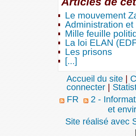
Articles de ce
Le mouvement Za
Administration e
Mille feuille polit
La loi ELAN (ED
Les prisons
[...]
Accueil du site
|
C
connecter
|
Statis
FR
2 - Informa
et env
Site réalisé avec 