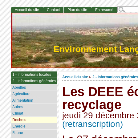
Accueil du site
Contact
Plan du site
En résumé
Environnement Lan
1 - Informations locales
Accueil du site
2 - Informations générale
>
2 - Informations générales
Les DEEE é
Abeilles
Agriculture.
recyclage
Alimentation
Autres
jeudi 29 décembre
Climat
Déchets
(retranscription)
Energie
Faune