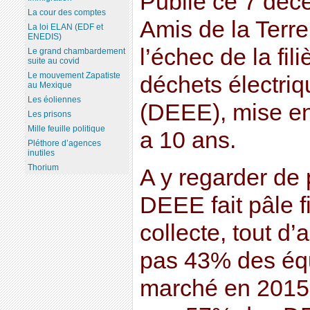
Publié ce 7 déc
La cour des comptes
Amis de la Terre
La loi ELAN (EDF et
ENEDIS)
l’échec de la fil
Le grand chambardement
suite au covid
Le mouvement Zapatiste
déchets électriq
au Mexique
Les éoliennes
(DEEE), mise en
Les prisons
Mille feuille politique
a 10 ans.
Pléthore d’agences
inutiles
Thorium
A y regarder de p
DEEE fait pâle f
collecte, tout d
pas 43% des équ
marché en 2015.