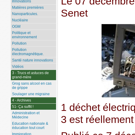
Le 07 décembre
Innovations
Matières premières
Senet
Nanoparticules.
Nucléaire
OGM
Politique et
environnement
Pollution
Pollution
électromagnétique.
Santé nature innovations
Vidéos
3 - Trucs et astuces de
grand-mère
Grog sans alcool en cas
de grippe
Soulager une migraine
4 - Archives
1 déchet électri
51- Ça suffit !
Administration et
3 est réellement
Médecine
Education nationale &
éducation tout court
Immigration