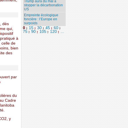
videmment,
Trump aura du mal à
stopper la décarbonation
US
Empreinte écologique
foncière : l’Europe en
surpoids
, dès
0
15
30
45
60
me qui,
|
|
|
|
|
75
90
105
120
...
|
|
|
|
spositif
 pratiqué à
 celle de
moins, bien
ite des
uvert par
s
olières du
 au Cadre
Manitoba
té.
CO2, y