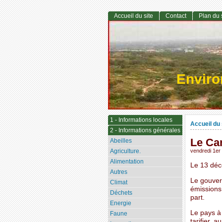
Accueil du site
Contact
Plan du 
Envir
1 - Informations locales
Accueil du 
2 - Informations générales
Le Can
Abeilles
Agriculture.
vendredi 1e
Alimentation
Le 13 déc
Autres
Le gouver
Climat
émissions
Déchets
part.
Energie
Le pays à 
Faune
tarifier, 