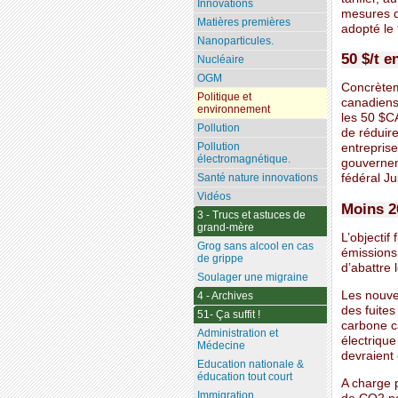
Innovations
mesures d
Matières premières
adopté le
Nanoparticules.
50 $/t e
Nucléaire
OGM
Concrètem
Politique et
canadiens 
environnement
les 50 $CA
Pollution
de réduire
Pollution
entreprise
électromagnétique.
gouverneme
Santé nature innovations
fédéral Ju
Vidéos
Moins 2
3 - Trucs et astuces de
grand-mère
L’objectif
Grog sans alcool en cas
émissions
de grippe
d’abattre 
Soulager une migraine
Les nouve
4 - Archives
des fuite
51- Ça suffit !
carbone c
Administration et
électriqu
Médecine
devraient 
Education nationale &
éducation tout court
A charge 
Immigration