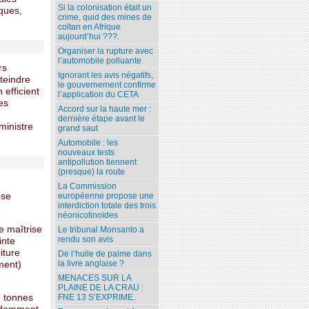
Si la colonisation était un
ques,
crime, quid des mines de
coltan en Afrique
aujourd’hui ???.
Organiser la rupture avec
l’automobile polluante
rs
Ignorant les avis négatifs,
tteindre
le gouvernement confirme
 efficient
l’application du CETA
es
Accord sur la haute mer :
dernière étape avant le
ministre
grand saut
Automobile : les
nouveaux tests
antipollution tiennent
(presque) la route
La Commission
ose
européenne propose une
interdiction totale des trois
néonicotinoïdes
e maîtrise
Le tribunal Monsanto a
rendu son avis
inte
iture
De l’huile de palme dans
la livre anglaise ?
ment)
MENACES SUR LA
PLAINE DE LA CRAU :
e tonnes
FNE 13 S’EXPRIME.