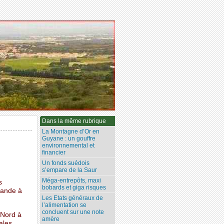
Dans la même rubrique
La Montagne d’Or en
Guyane : un gouffre
environnemental et
financier
Un fonds suédois
s’empare de la Saur
Méga-entrepôts, maxi
s
bobards et giga risques
bande à
Les Etats généraux de
l’alimentation se
concluent sur une note
 Nord à
amère
ales