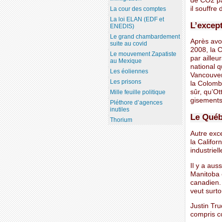
de CO2 pa
il souffre
La cour des comptes
La loi ELAN (EDF et
L’excep
ENEDIS)
Le grand chambardement
Après avo
suite au covid
2008, la 
Le mouvement Zapatiste
par ailleu
au Mexique
national q
Les éoliennes
Vancouver.
Les prisons
la Colombi
sûr, qu’Ot
Mille feuille politique
gisements
Pléthore d’agences
inutiles
Le Québ
Thorium
Autre exc
la Califor
industriel
Il y a aus
Manitoba 
canadien.
veut surt
Justin Tru
compris co