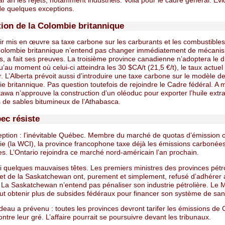
r an les rejets, notamment industriels. Voilà pour le cadre général. E
 de quelques exceptions.
tion de la Colombie britannique
ir mis en œuvre sa taxe carbone sur les carburants et les combustibles
Colombie britannique n’entend pas changer immédiatement de mécanis
rs, a fait ses preuves. La troisième province canadienne n’adoptera le di
u’au moment où celui-ci atteindra les 30 $CA/t (21,5 €/t), le taux actuel
 L’Alberta prévoit aussi d’introduire une taxe carbone sur le modèle de
e britannique. Pas question toutefois de rejoindre le Cadre fédéral. A 
tawa n’approuve la construction d’un oléoduc pour exporter l’huile extra
 de sables bitumineux de l’Athabasca.
ec résiste
eption : l’inévitable Québec. Membre du marché de quotas d’émission o
nie (la WCI), la province francophone taxe déjà les émissions carbonée
les. L’Ontario rejoindra ce marché nord-américain l’an prochain.
si quelques mauvaises têtes. Les premiers ministres des provinces pétr
et de la Saskatchewan ont, purement et simplement, refusé d’adhérer
 La Saskatchewan n’entend pas pénaliser son industrie pétrolière. Le 
out obtenir plus de subsides fédéraux pour financer son système de san
deau a prévenu : toutes les provinces devront tarifer les émissions de 
ntre leur gré. L’affaire pourrait se poursuivre devant les tribunaux.