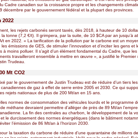
u Cadre canadien sur la croissance propre et les changements climati
 9 décembre par le gouvernement fédéral et la plupart des provinces.
n 2022
ent, les rejets carbonés seront taxés, dès 2018, à hauteur de 10 dolla
la tonne (7,2 €/t). Il grimpera, par la suite, de 10 $CA par an jusqu’à a
/t en 2022. « La tarification de la pollution par le carbone est un moyen
 les émissions de GES, de stimuler l’innovation et d’inciter les gens et l
s à moins polluer. Il s’agit d’un élément fondamental du Cadre, que les
nts travailleront ensemble à mettre en œuvre », a justifié le Premier 
stin Trudeau.
00 Mt CO2
 fixé par le gouvernement de Justin Trudeau est de réduire d’un tiers les
 canadiennes de gaz à effet de serre entre 2005 et 2030. Ce qui supp
les rejets nationaux de plus de 200 Mt/an en 15 ans.
lles normes de consommation des véhicules lourds et le programme d
s de méthane devraient permettre d’alléger de près de 89 Mt/an l’empre
anadienne. La fin des centrales au charbon, le développement de la vo
e et le durcissement des normes énergétiques (dans le bâtiment notam
éviter l’émission de 86 Mt/an à l’horizon 2030.
pour la taxation du carbone de réduire d’une quarantaine de millions d