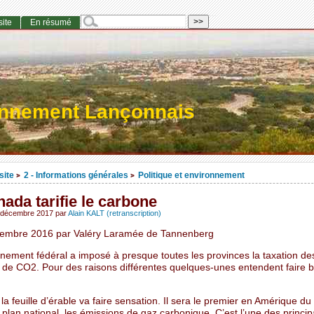
site
En résumé
onnement Lançonnais
site
2 - Informations générales
Politique et environnement
>
>
ada tarifie le carbone
r décembre 2017
par
Alain KALT (retranscription)
embre 2016 par Valéry Laramée de Tannenberg
nement fédéral a imposé à presque toutes les provinces la taxation de
 de CO2. Pour des raisons différentes quelques-unes entendent faire 
la feuille d’érable va faire sensation. Il sera le premier en Amérique du
au plan national, les émissions de gaz carbonique. C’est l’une des princip