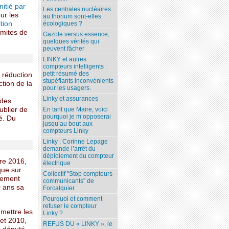
nitié par
Les centrales nucléaires
ur les
au thorium sont-elles
ition
écologiques ?
 mites de
Gazole versus essence,
quelques vérités qui
peuvent fâcher
LINKY et autres
compteurs intelligents :
petit résumé des
a réduction
stupéfiants inconvénients
tion de la
pour les usagers.
Linky et assurances
 des
ublier de
En tant que Maire, voici
pourquoi je m’opposerai
té. Du
jusqu’au bout aux
compteurs Linky
Linky : Corinne Lepage
demande l’arrêt du
déploiement du compteur
re 2016,
électrique
que sur
Collectif "Stop compteurs
alement
communicants" de
0 ans sa
Forcalquier
Pourquoi et comment
refuser le compteur
mettre les
Linky ?
 et 2010,
REFUS DU « LINKY », le