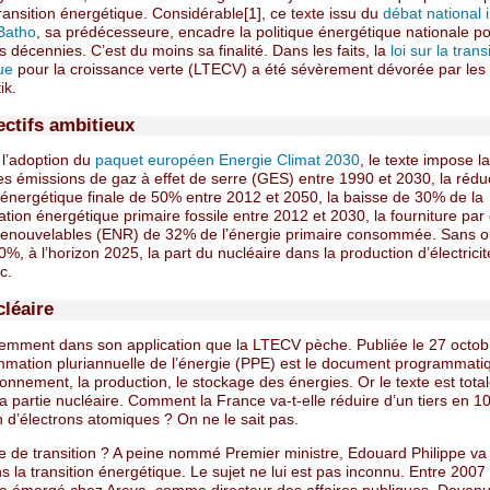
 transition énergétique. Considérable[1], ce texte issu du
débat national i
Batho
, sa prédécesseure, encadre la politique énergétique nationale po
 décennies. C’est du moins sa finalité. Dans les faits, la
loi sur la trans
ue
pour la croissance verte (LTECV) a été sévèrement dévorée par les
ik.
ectifs ambitieux
 l’adoption du
paquet européen Energie Climat 2030
, le texte impose l
s émissions de gaz à effet de serre (GES) entre 1990 et 2030, la réduc
nergétique finale de 50% entre 2012 et 2050, la baisse de 30% de la
ion énergétique primaire fossile entre 2012 et 2030, la fourniture par
renouvelables (ENR) de 32% de l’énergie primaire consommée. Sans o
0%, à l’horizon 2025, la part du nucléaire dans la production d’électrici
c.
cléaire
demment dans son application que la LTECV pèche. Publiée le 27 octob
mmation pluriannuelle de l’énergie (PPE) est le document programmati
ionnement, la production, le stockage des énergies. Or le texte est tot
a partie nucléaire. Comment la France va-t-elle réduire d’un tiers en 1
 d’électrons atomiques ? On ne le sait pas.
de transition ? A peine nommé Premier ministre, Edouard Philippe va 
 la transition énergétique. Le sujet ne lui est pas inconnu. Entre 2007