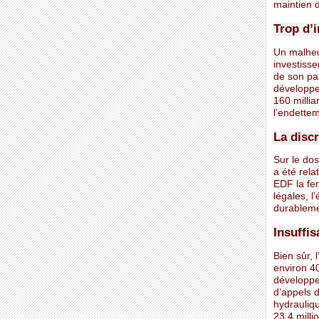
maintien d
Trop d’
Un malheur
investisse
de son pa
développem
160 milli
l’endettem
La discr
Sur le dos
a été rela
EDF la fe
légales, l
durableme
Insuffi
Bien sûr, 
environ 4
développe
d’appels d
hydrauliqu
23,4 milli