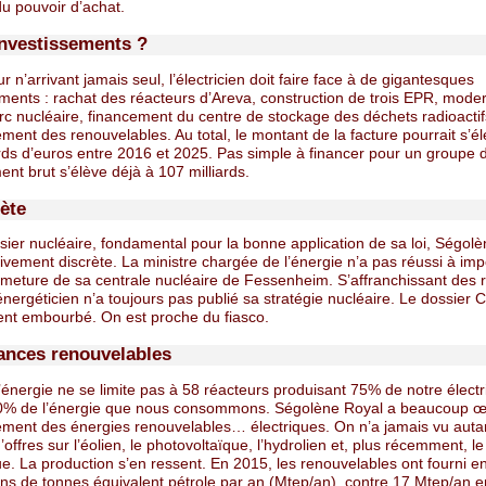
u pouvoir d’achat.
investissements ?
 n’arrivant jamais seul, l’électricien doit faire face à de gigantesques
ments : rachat des réacteurs d’Areva, construction de trois EPR, moder
rc nucléaire, financement du centre de stockage des déchets radioactif
ent des renouvelables. Au total, le montant de la facture pourrait s’él
ards d’euros entre 2016 et 2025. Pas simple à financer pour un groupe 
ent brut s’élève déjà à 107 milliards.
ète
sier nucléaire, fondamental pour la bonne application de sa loi, Ségol
tivement discrète. La ministre chargée de l’énergie n’a pas réussi à im
rmeture de sa centrale nucléaire de Fessenheim. S’affranchissant des 
’énergéticien n’a toujours pas publié sa stratégie nucléaire. Le dossier 
nt embourbé. On est proche du fiasco.
sances renouvelables
l’énergie ne se limite pas à 58 réacteurs produisant 75% de notre électri
0% de l’énergie que nous consommons. Ségolène Royal a beaucoup œ
ment des énergies renouvelables… électriques. On n’a jamais vu auta
’offres sur l’éolien, le photovoltaïque, l’hydrolien et, plus récemment, le 
e. La production s’en ressent. En 2015, les renouvelables ont fourni e
ons de tonnes équivalent pétrole par an (Mtep/an), contre 17 Mtep/an 