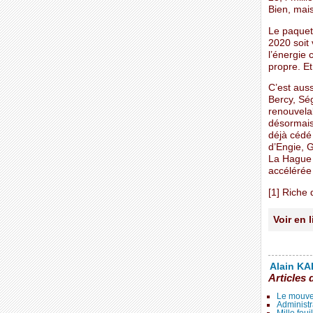
Bien, mais
Le paquet
2020 soit 
l’énergie
propre. Et
C’est auss
Bercy, Ség
renouvelab
désormais
déjà cédé 
d’Engie, G
La Hague n
accélérée
[1] Riche
Voir en 
Alain KAL
Articles 
Le mouve
Administr
Mille feui