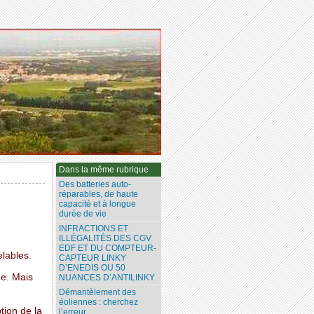
Dans la même rubrique
Des batteries auto-
réparables, de haute
capacité et à longue
durée de vie
INFRACTIONS ET
ILLÉGALITÉS DES CGV
EDF ET DU COMPTEUR-
lables.
CAPTEUR LINKY
D’ENEDIS OU 50
ue. Mais
NUANCES D’ANTILINKY
Démantèlement des
éoliennes : cherchez
tion de la
l’erreur...