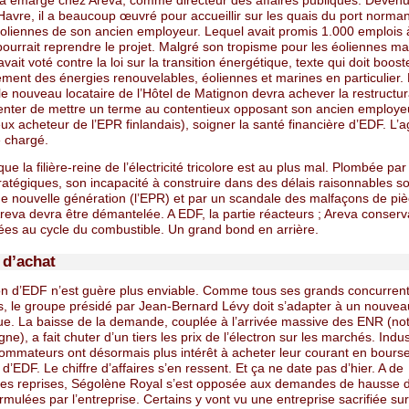
 a émargé chez Areva, comme directeur des affaires publiques. Deven
avre, il a beaucoup œuvré pour accueillir sur les quais du port norman
éoliennes de son ancien employeur. Lequel avait promis 1.000 emplois à
urrait reprendre le projet. Malgré son tropisme pour les éoliennes mar
avait voté contre la loi sur la transition énergétique, texte qui doit boost
ment des énergies renouvelables, éoliennes et marines en particulier. 
 le nouveau locataire de l’Hôtel de Matignon devra achever la restructur
tenter de mettre un terme au contentieux opposant son ancien employ
x acheteur de l’EPR finlandais), soigner la santé financière d’EDF. L’
 chargé.
i que la filière-reine de l’électricité tricolore est au plus mal. Plombée pa
ratégiques, son incapacité à construire dans des délais raisonnables s
de nouvelle génération (l’EPR) et par un scandale des malfaçons de pi
reva devra être démantelée. A EDF, la partie réacteurs ; Areva conserv
liées au cycle du combustible. Un grand bond en arrière.
 d’achat
ion d’EDF n’est guère plus enviable. Comme tous ses grands concurren
, le groupe présidé par Jean-Bernard Lévy doit s’adapter à un nouvea
ue. La baisse de la demande, couplée à l’arrivée massive des ENR (n
ne), a fait chuter d’un tiers les prix de l’électron sur les marchés. Indus
ommateurs ont désormais plus intérêt à acheter leur courant en bours
d’EDF. Le chiffre d’affaires s’en ressent. Et ça ne date pas d’hier. A de
s reprises, Ségolène Royal s’est opposée aux demandes de hausse de
rmulées par l’entreprise. Certains y vont vu une entreprise sacrifiée sur 