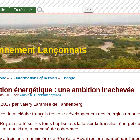
site
En résumé
onnement Lançonnais
site
2 - Informations générales
Energie
>
>
tion énergétique : une ambition inachevée
mai 2017
par
Alain KALT (retranscription)
 2017 par Valéry Laramée de Tannenberg
nce du nucléaire français freine le développement des énergies renouve
oyal a porté sur les fonts baptismaux la loi sur la transition énergétiq
n, au quotidien, a manqué de cohérence.
y a trois ans, le ministère de Ségolène Royal restera marqué par l’adop