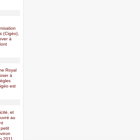
nisation
s (Cigéo),
ever à
dont
ène Royal
poser à
règles
Cigéo est
cité, et
uvré au
nt
petit
nviron
en 2011.