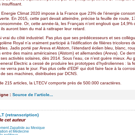
 insuffisant.
 Energie Climat 2020 impose à la France que 23% de l’énergie cons
verte. En 2015, cette part devait atteindre, précise la feuille de route, 
 consommée. Or, cette année-là, les Français n’ont englouti que 14,9% 
 ils auront bien du mal à rattraper leur retard.
i vrai du côté industriel. Pas plus que ses prédécesseurs et ses collèg
olène Royal n’a vraiment participé à l’édification de filières tricolores d
les. Jadis porté par Areva et Alstom, l’étendard éolien bleu, blanc, rou
 entre des mains américaines (Alstom) et allemandes (Areva). Ce derni
ses activités solaires, dès 2014. Sous l’eau, ce n’est guère mieux. Au
eneral Electric a cessé de produire les prototypes d’hydroliennes : la 
e verra pas le jour. Pas plus celle d’EDF qui doit faire face à la corros
 de ses machines, distribuées par DCNS.
 de 215 articles, la LTECV comporte près de 500.000 caractères.
ligne :
Source de l’article...
T (retranscription)
de cet auteur
ment Zapatiste au Mexique
ation et Médecine
lle politique