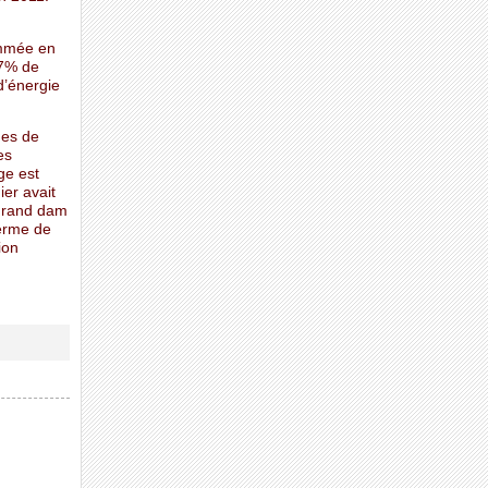
ommée en
17% de
d’énergie
ues de
es
ge est
er avait
 grand dam
ferme de
ion