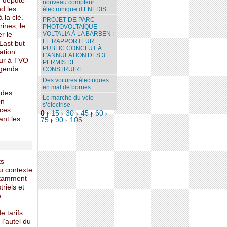
u député-
nouveau compteur
d les
électronique d’ENEDIS
 la clé.
PROJET DE PARC
ines, le
PHOTOVOLTAÏQUE
VOLTALIA À LA BARBEN :
er le
LE RAPPORTEUR
Last but
PUBLIC CONCLUT À
ation
L’ANNULATION DES 3
eur à TVO
PERMIS DE
agenda
CONSTRUIRE
Des voitures électriques
en mal de bornes
r des
Le marché du vélo
on
s’électrise
èces
0
15
30
45
60
|
|
|
|
|
ant les
75
90
105
|
|
ts
u contexte
otamment
triels et
e
 tarifs
l’autel du