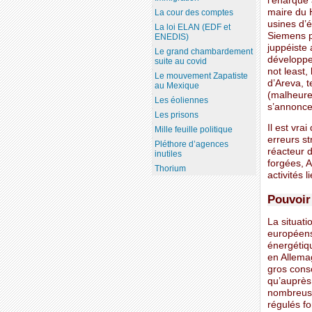
l’énarque
maire du H
La cour des comptes
usines d’
La loi ELAN (EDF et
Siemens po
ENEDIS)
juppéiste 
Le grand chambardement
développe
suite au covid
not least,
Le mouvement Zapatiste
d’Areva, 
au Mexique
(malheureu
Les éoliennes
s’annonce
Les prisons
Il est vra
Mille feuille politique
erreurs st
Pléthore d’agences
réacteur 
inutiles
forgées, A
Thorium
activités 
Pouvoir
La situat
européens
énergétiq
en Allemag
gros cons
qu’auprès 
nombreuse
régulés fo