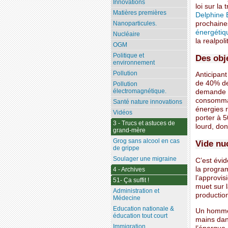
Innovations
loi sur la
Matières premières
Delphine 
prochaines
Nanoparticules.
énergétiq
Nucléaire
la realpolit
OGM
Politique et
Des obj
environnement
Pollution
Anticipant
de 40% de
Pollution
électromagnétique.
demande é
consommat
Santé nature innovations
énergies 
Vidéos
porter à 5
3 - Trucs et astuces de
lourd, don
grand-mère
Grog sans alcool en cas
Vide nu
de grippe
Soulager une migraine
C’est évi
la progra
4 - Archives
l’approvis
51- Ça suffit !
muet sur l
Administration et
production
Médecine
Education nationale &
Un homme 
éducation tout court
mains dans
Immigration