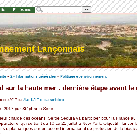
site
En résumé
onnement Lançonnais
site
2 - Informations générales
Politique et environnement
>
>
 sur la haute mer : dernière étape avant le
ctobre 2017
par
Alain KALT (retranscription)
let 2017 par Stéphanie Senet
ur chargé des océans, Serge Ségura va participer pour la France au 
paratoire, qui se tient du 10 au 21 juillet à New-York. Objectif : lancer l
ns diplomatiques sur un accord international de protection de la biodiv
.