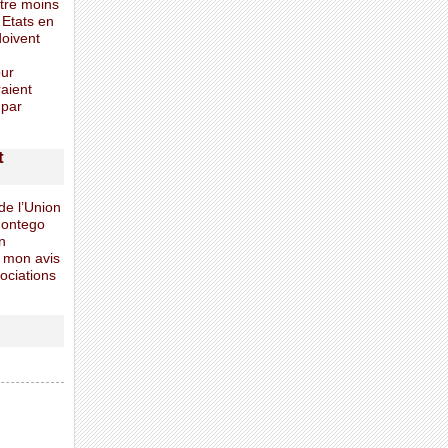
tre moins
 Etats en
doivent
our
raient
 par
t
de l’Union
Montego
n
à mon avis
gociations