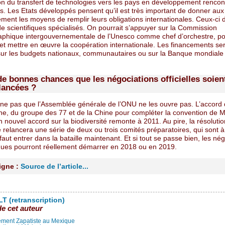
on du transfert de technologies vers les pays en développement rencon
s. Les Etats développés pensent qu’il est très important de donner aux
ment les moyens de remplir leurs obligations internationales. Ceux-ci 
e scientifiques spécialisés. On pourrait s’appuyer sur la Commission
phique intergouvernementale de l’Unesco comme chef d’orchestre, p
 et mettre en œuvre la coopération internationale. Les financements se
sur les budgets nationaux, communautaires ou sur la Banque mondiale
 de bonnes chances que les négociations officielles soien
lancées ?
ine pas que l’Assemblée générale de l’ONU ne les ouvre pas. L’accord 
e, du groupe des 77 et de la Chine pour compléter la convention de 
 nouvel accord sur la biodiversité remonte à 2011. Au pire, la résolutio
 relancera une série de deux ou trois comités préparatoires, qui sont 
Il faut entrer dans la bataille maintenant. Et si tout se passe bien, les né
ques pourront réellement démarrer en 2018 ou en 2019.
ligne :
Source de l’article...
T (retranscription)
de cet auteur
ment Zapatiste au Mexique