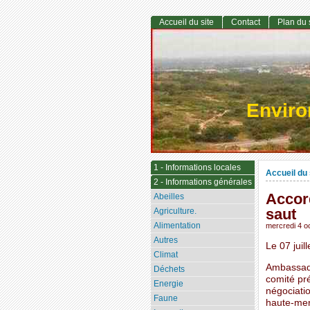
Accueil du site
Contact
Plan du 
Envir
1 - Informations locales
Accueil du 
2 - Informations générales
Accord
Abeilles
saut
Agriculture.
Alimentation
mercredi 4 o
Autres
Le 07 juil
Climat
Ambassade
Déchets
comité pré
Energie
négociatio
Faune
haute-mer