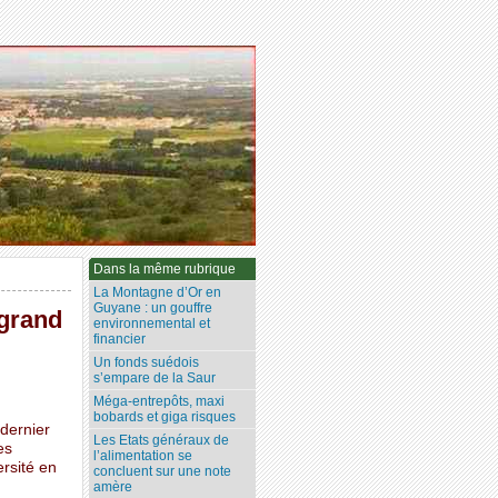
Dans la même rubrique
La Montagne d’Or en
Guyane : un gouffre
 grand
environnemental et
financier
Un fonds suédois
s’empare de la Saur
Méga-entrepôts, maxi
bobards et giga risques
dernier
Les Etats généraux de
es
l’alimentation se
ersité en
concluent sur une note
amère