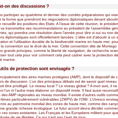
st-on des discussions ?
s participer au quatrième et dernier des comités préparatoires qui vise
r la forme que prendront les négociations diplomatiques devant aboutir
e recueillir les positions des Etats. A l’issue de cette réunion, le présiden
 va transmettre ses recommandations au président de l’assemblée gén
ies, qui prendra une résolution dans l’année pour dire si oui ou non d
ns diplomatiques sont officiellement lancées. L’idée est d’aboutir à un 
ation et l’utilisation durable de la biodiversité marine en haute mer, pou
la convention sur le droit de la mer. Cette convention dite de Montego 
es grands principes, comme la liberté de navigation, de recherche scient
éciser tout cela pour voir comment cela peut cadrer avec la protection de
té marine.
utils de protection sont envisagés ?
principalement des aires marines protégées (AMP), dont le dispositif de c
rs de discussion. L’un des principaux débats est de savoir quel niveau
oit être privilégié. Le niveau local ? Le niveau global ? A mon avis, il ne
 ni l’un ni l’autre mais élaborer un dispositif mixte. Il faut aussi reconnaî
e des AMP régionales au niveau mondial. Il existe d’autres outils comme
itimes particulièrement vulnérables (ZMPV) de l’OMI. L’Unesco envisa
scrire au patrimoine mondial des zones de haute mer, comme des cany
une grande richesse écologique. Le futur accord devra décider comme
 ces zones existantes. Les Français et les Européens militent pour qu
durée de vie illimitée. Ce qui n’est pas l’avis de tous.