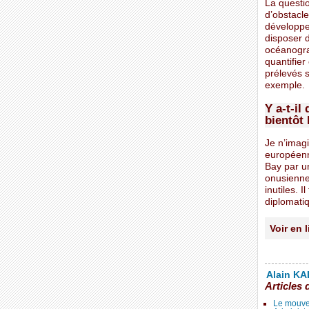
La questi
d’obstacle
développe
disposer d
océanogra
quantifier
prélevés 
exemple.
Y a-t-il
bientôt 
Je n’imag
européenn
Bay par un
onusienne
inutiles. 
diplomati
Voir en 
Alain KAL
Articles 
Le mouve