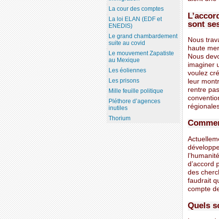
La cour des comptes
L’accord
La loi ELAN (EDF et
sont ses
ENEDIS)
Le grand chambardement
Nous trava
suite au covid
haute mer 
Le mouvement Zapatiste
Nous devon
au Mexique
imaginer 
Les éoliennes
voulez cré
Les prisons
leur montr
rentre pa
Mille feuille politique
conventio
Pléthore d’agences
régionale
inutiles
Thorium
Comment
Actuelleme
développe
l’humanit
d’accord 
des cherch
faudrait q
compte des
Quels s