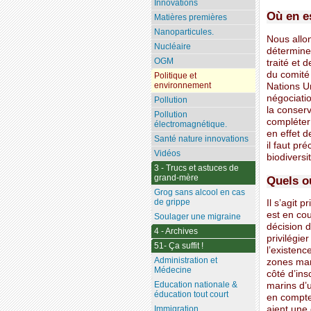
Innovations
Où en e
Matières premières
Nanoparticules.
Nous allon
Nucléaire
détermine
OGM
traité et d
du comité
Politique et
environnement
Nations Un
négociatio
Pollution
la conserv
Pollution
compléter 
électromagnétique.
en effet d
Santé nature innovations
il faut pr
Vidéos
biodiversi
3 - Trucs et astuces de
grand-mère
Quels o
Grog sans alcool en cas
de grippe
Il s’agit 
est en cou
Soulager une migraine
décision d
4 - Archives
privilégier
51- Ça suffit !
l’existenc
Administration et
zones mar
Médecine
côté d’in
Education nationale &
marins d’
éducation tout court
en compte
Immigration
aient une 