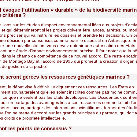
 évoque l’utilisation « durable » de la biodiversité mari
 critères ?
illons sur les études d’impact environnemental liées aux projets d’activ
et qui détermineront si les projets doivent être lancés, arrêtés, ou modi
s préciser qui va instruire les dossiers et prendre les décisions. On p
une décision par consensus comme pour le dispositif en Antarctique. Si
er une nouvelle station, vous devez obtenir une autorisation des Etats 
ant une étude d’impact environnemental précise. Il faut noter que la p
s dans le champ de compétence de ce nouvel accord. Elle reste encadr
n de Montego Bay et l’accord de 1995 qui promeut la création d’organi
s de gestion de la pêche.
 seront gérées les ressources génétiques marines ?
nt, le débat vise à définir juridiquement ces ressources. Les Etats en
ment souhaiteraient qu’elles soient inscrites comme patrimoine comm
é, ce que ne veulent pas les Etats développés. Les Occidentaux sont e
pour un partage des avantages liés à ces ressources comme le fait d’
eurs locaux, partager des informations scientifiques, former des étudi
ue l’on se mette d’accord sur les grands principes du partage, qui doit t
 droits de propriété intellectuelle.
ont les points de consensus ?