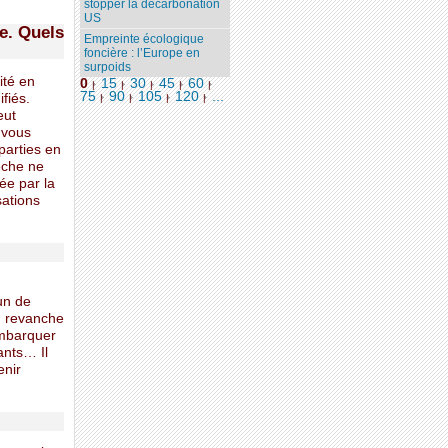
stopper la décarbonation
US
ne. Quels
Empreinte écologique
foncière : l’Europe en
surpoids
ité en
0
15
30
45
60
|
|
|
|
|
75
90
105
120
...
fiés.
|
|
|
|
eut
 vous
parties en
êche ne
ée par la
sations
un de
n revanche
embarquer
ants… Il
enir