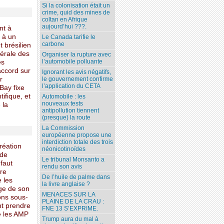
Si la colonisation était un
crime, quid des mines de
coltan en Afrique
aujourd’hui ???.
nt à
 à un
Le Canada tarifie le
carbone
t brésilien
érale des
Organiser la rupture avec
l’automobile polluante
es
accord sur
Ignorant les avis négatifs,
r
le gouvernement confirme
l’application du CETA
Bay fixe
ifique, et
Automobile : les
nouveaux tests
 la
antipollution tiennent
(presque) la route
La Commission
européenne propose une
interdiction totale des trois
réation
néonicotinoïdes
 de
Le tribunal Monsanto a
 faut
rendu son avis
tre
De l’huile de palme dans
 les
la livre anglaise ?
ge de son
MENACES SUR LA
ons sous-
PLAINE DE LA CRAU :
nt prendre
FNE 13 S’EXPRIME.
e les AMP
Trump aura du mal à