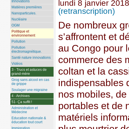
lundi 8 janvier 201
Innovations
Matières premières
(retranscription)
Nanoparticules.
Nucléaire
De nombreux gr
OGM
Politique et
s’affrontent et 
environnement
Pollution
au Congo pour l
Pollution
électromagnétique.
commerce des m
Santé nature innovations
Vidéos
coltan et la cass
3 - Trucs et astuces de
grand-mère
indispensables d
Grog sans alcool en cas
de grippe
Soulager une migraine
nos mobiles, de
4 - Archives
51- Ça suffit !
portables et de
Administration et
Médecine
matériels informa
Education nationale &
éducation tout court
plus meurtrier d
Immigration