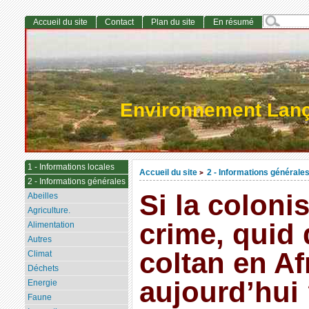
Accueil du site
Contact
Plan du site
En résumé
Environnement Lan
1 - Informations locales
Accueil du site
2 - Informations générale
>
2 - Informations générales
Si la colonis
Abeilles
Agriculture.
crime, quid
Alimentation
Autres
coltan en Af
Climat
Déchets
aujourd’hui
Energie
Faune