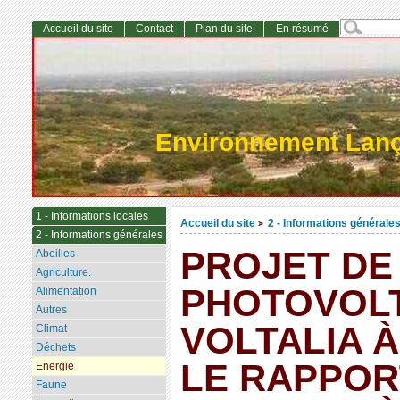
Accueil du site
Contact
Plan du site
En résumé
Environnement Lan
1 - Informations locales
Accueil du site
2 - Informations générale
>
2 - Informations générales
PROJET DE
Abeilles
Agriculture.
PHOTOVOL
Alimentation
Autres
VOLTALIA À
Climat
Déchets
LE RAPPOR
Energie
Faune