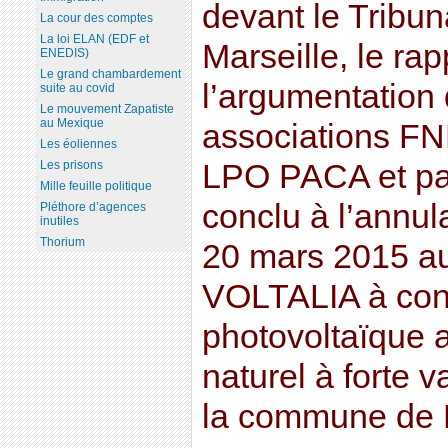
devant le Tribun
La cour des comptes
La loi ELAN (EDF et
Marseille, le rap
ENEDIS)
Le grand chambardement
l’argumentation
suite au covid
Le mouvement Zapatiste
au Mexique
associations F
Les éoliennes
LPO PACA et pa
Les prisons
Mille feuille politique
conclu à l’annul
Pléthore d’agences
inutiles
Thorium
20 mars 2015 aut
VOLTALIA à cons
photovoltaïque 
naturel à forte v
la commune de 