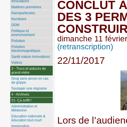
CONCLUT À
Innovations
Matières premières
DES 3 PERM
Nanoparticules.
Nucléaire
CONSTRUI
OGM
Politique et
environnement
dimanche 11 févrie
Pollution
(retranscription)
Pollution
électromagnétique.
Santé nature innovations
22/11/2017
Vidéos
3 - Trucs et astuces de
grand-mère
Grog sans alcool en cas
de grippe
Soulager une migraine
4 - Archives
51- Ça suffit !
Administration et
Médecine
Education nationale &
Lors de l’audie
éducation tout court
Immigration