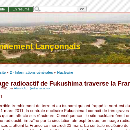
site
En résumé
onnement Lançonnais
site
2 - Informations générales
Nucléaire
>
>
ge radioactif de Fukushima traverse la Fra
s 2011
par
Alain KALT (retranscription)
11
errible tremblement de terre et au tsunami qui ont frappé le nord-est d
11 mars 2011, la centrale nucléaire Fukushima I connait de très graves
 qui ont affecté ses réacteurs. Conséquence : le site nucléaire émet e
 radioactif. Entraîné par la circulation atmosphérique, un nuage radio
ces a atteint la France ce mercredi 23 mars. La centrale nucléaire de