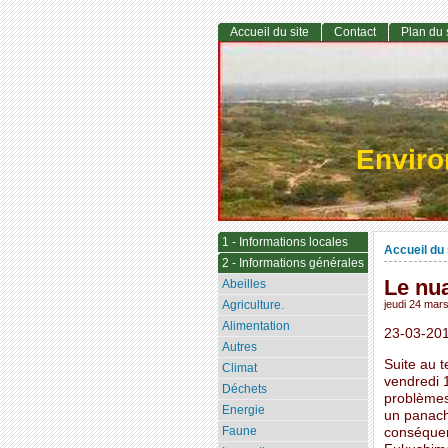
Accueil du site
Contact
Plan du 
Envir
1 - Informations locales
Accueil du 
2 - Informations générales
Le nua
Abeilles
Agriculture.
jeudi 24 mar
Alimentation
23-03-20
Autres
Suite au t
Climat
vendredi 
Déchets
problèmes
Energie
un panache
Faune
conséquen