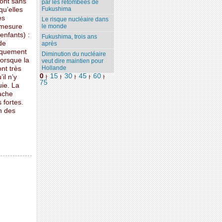
ront sans
par les retombées de
Fukushima
qu’elles
es
Le risque nucléaire dans
e mesure
le monde
enfants) :
Fukushima, trois ans
de
après
niquement
Diminution du nucléaire
lorsque la
veut dire maintien pour
Hollande
nt très
0
15
30
45
60
il n’y
|
|
|
|
|
75
uie. La
ache
 fortes.
n des