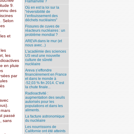
 touchée
Flamanville ?
itude 9.
Où en est la loi sur la
connu des
"réversibilité de
iscines
l’enfouissement des
déchets nucléaires"
e. Selon
des
Fissures de cuves de
réacteurs nucléaires : un
s
problème mondial ?
les et
AREVA dans le mur (et
nous avec...)
 les
L’académie des sciences
t, les
US veut une nouvelle
culture de sûreté
adioactives
nucléaire
te en pluie
Areva s’effondre
ès
financièrement en France
ersées par
et dans le monde à
ules
-52,03 % fin 2014. C’est
rès
la chute finale...
Radioactivité :
augmentation des seuils
 avec
autorisés pour les
ous).
populations et dans les
aliments.
8 mars
est passé
La facture astronomique
1, sans
du nucléaire
Les nourrissons de
Californie ont été atteints