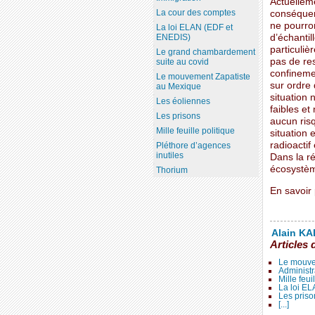
Actuelleme
La cour des comptes
conséquen
ne pourro
La loi ELAN (EDF et
ENEDIS)
d’échantil
particuli
Le grand chambardement
pas de res
suite au covid
confinemen
Le mouvement Zapatiste
sur ordre 
au Mexique
situation 
Les éoliennes
faibles et
Les prisons
aucun risq
Mille feuille politique
situation
radioactif
Pléthore d’agences
inutiles
Dans la r
écosystèm
Thorium
En savoir 
Alain KAL
Articles 
Le mouve
Administr
Mille feui
La loi E
Les priso
[...]