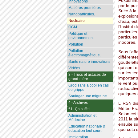
Fukushima 
Innovations
par le pui
Matières premières
Suite à la
Nanoparticules.
explosion
Nucléaire
d’eau, est
l’Institut
OGM
particules
Politique et
particules
environnement
inodores, 
Pollution
Pollution
Sous l’eff
électromagnétique.
différente
Santé nature innovations
gouttelett
qui sont e
Vidéos
sur les te
3 - Trucs et astuces de
importante
grand-mère
le vent pu
Grog sans alcool en cas
radioacti
de grippe
quelques d
Soulager une migraine
4 - Archives
L’IRSN dis
Météo Fran
51- Ça suffit !
Selon cet
Administration et
2011 la pl
Médecine
ensuite su
Education nationale &
que cela s
éducation tout court
Immigration