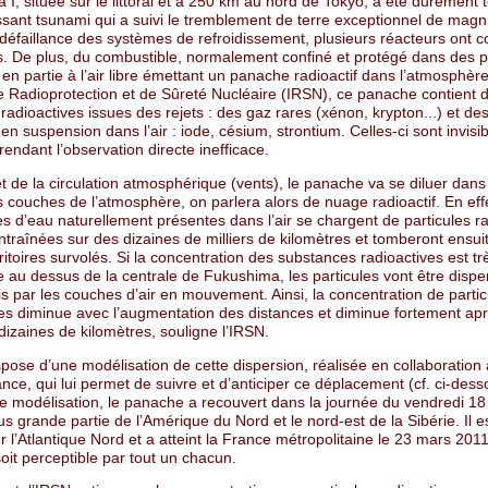
I, située sur le littoral et à 250 km au nord de Tokyo, a été durement
ssant tsunami qui a suivi le tremblement de terre exceptionnel de magn
 défaillance des systèmes de refroidissement, plusieurs réacteurs ont 
s. De plus, du combustible, normalement confiné et protégé dans des p
 en partie à l’air libre émettant un panache radioactif dans l’atmosphèr
 de Radioprotection et de Sûreté Nucléaire (IRSN), ce panache contient 
 radioactives issues des rejets : des gaz rares (xénon, krypton...) et de
 en suspension dans l’air : iode, césium, strontium. Celles-ci sont invisib
rendant l’observation directe inefficace.
et de la circulation atmosphérique (vents), le panache va se diluer dans
s couches de l’atmosphère, on parlera alors de nuage radioactif. En effe
es d’eau naturellement présentes dans l’air se chargent de particules r
ntraînées sur des dizaines de milliers de kilomètres et tomberont ensui
rritoires survolés. Si la concentration des substances radioactives est tr
 au dessus de la centrale de Fukushima, les particules vont être disp
is par les couches d’air en mouvement. Ainsi, la concentration de partic
ves diminue avec l’augmentation des distances et diminue fortement ap
izaines de kilomètres, souligne l’IRSN.
pose d’une modélisation de cette dispersion, réalisée en collaboration
ce, qui lui permet de suivre et d’anticiper ce déplacement (cf. ci-dess
te modélisation, le panache a recouvert dans la journée du vendredi 1
us grande partie de l’Amérique du Nord et le nord-est de la Sibérie. Il 
r l’Atlantique Nord et a atteint la France métropolitaine le 23 mars 201
oit perceptible par tout un chacun.