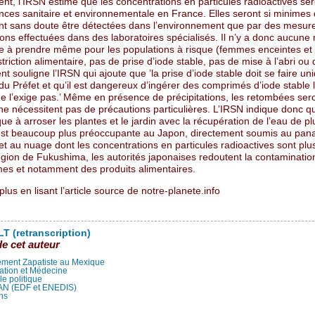
nt, l’IRSN estime que les concentrations en particules radioactives se
ces sanitaire et environnementale en France. Elles seront si minimes 
nt sans doute être détectées dans l’environnement que par des mesur
lons effectuées dans des laboratoires spécialisés. Il n’y a donc aucun
ère à prendre même pour les populations à risque (femmes enceintes et 
triction alimentaire, pas de prise d’iode stable, pas de mise à l’abri ou 
t souligne l’IRSN qui ajoute que ’la prise d’iode stable doit se faire u
du Préfet et qu’il est dangereux d’ingérer des comprimés d’iode stable 
ne l’exige pas.’ Même en présence de précipitations, les retombées sero
 ne nécessitent pas de précautions particulières. L’IRSN indique donc qu’
ue à arroser les plantes et le jardin avec la récupération de l’eau de pl
 est beaucoup plus préoccupante au Japon, directement soumis au pan
 et au nuage dont les concentrations en particules radioactives sont plus
égion de Fukushima, les autorités japonaises redoutent la contaminatio
es et notamment des produits alimentaires.
plus en lisant l’article source de notre-planete.info
T (retranscription)
de cet auteur
ment Zapatiste au Mexique
ation et Médecine
lle politique
LAN (EDF et ENEDIS)
ns