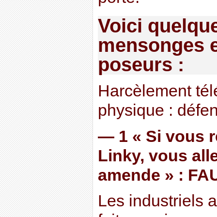
Voici quelqu
mensonges e
poseurs :
Harcèlement té
physique : défe
— 1 « Si vous 
Linky, vous all
amende » : FA
Les industriels 