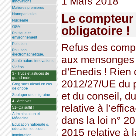
1 Mars 2018
Innovations
Matières premières
Nanoparticules.
Le compteur 
Nucléaire
obligatoire !
OGM
Politique et
environnement
Pollution
Refus des compte
Pollution
électromagnétique.
aux mensonges
Santé nature innovations
Vidéos
d’Enedis ! Rien 
3 - Trucs et astuces de
grand-mère
2012/27/UE du 
Grog sans alcool en cas
de grippe
et du conseil, d
Soulager une migraine
4 - Archives
relative à l’effic
51- Ça suffit !
Administration et
dans la loi n° 2
Médecine
Education nationale &
éducation tout court
2015 relative à l
Immigration