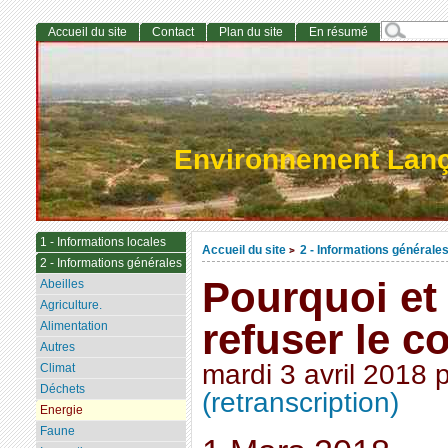
Accueil du site
Contact
Plan du site
En résumé
Environnement Lan
1 - Informations locales
Accueil du site
2 - Informations générale
>
2 - Informations générales
Pourquoi e
Abeilles
Agriculture.
refuser le c
Alimentation
Autres
mardi 3 avril 2018
Climat
Déchets
(retranscription)
Energie
Faune