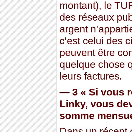
montant), le TUR
des réseaux publi
argent n’apparti
c’est celui des 
peuvent être con
quelque chose q
leurs factures.
— 3 « Si vous 
Linky, vous de
somme mensuel
Dans un récent c