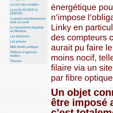
énergétique pour
La cour des comptes
La loi ELAN (EDF et
ENEDIS)
n’impose l’oblig
Le grand chambardement
suite au covid
Linky en particul
Le mouvement Zapatiste
au Mexique
des compteurs 
Les éoliennes
Les prisons
aurait pu faire 
Mille feuille politique
Pléthore d’agences
moins nocif, tel
inutiles
Thorium
filaire via un si
par fibre optique
Un objet con
être imposé 
c’est totalem