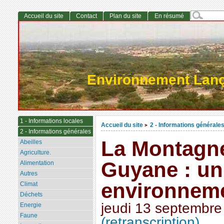
Accueil du site
Contact
Plan du site
En résumé
Environnement Lan
1 - Informations locales
Accueil du site
2 - Informations générale
>
2 - Informations générales
La Montagne
Abeilles
Agriculture.
Guyane : un
Alimentation
Autres
environnemen
Climat
Déchets
jeudi 13 septembre
Energie
Faune
(retranscription)