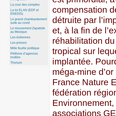
La cour des comptes
compensation de
La loi ELAN (EDF et
ENEDIS)
détruite par l’im
Le grand chambardement
suite au covid
et, à la fin de l’
Le mouvement Zapatiste
au Mexique
Les éoliennes
réhabilitation du
Les prisons
Mille feuille politique
tropical sur lequ
Pléthore d’agences
inutiles
implantée. Pourq
Thorium
méga-mine d’or fa
France Nature E
fédération régi
Environnement, 
associations G