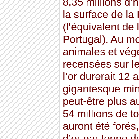
8,35 millions d’
la surface de la
(l’équivalent de 
Portugal). Au m
animales et vég
recensées sur le 
l’or durerait 12 
gigantesque mine
peut-être plus a
54 millions de t
auront été forés
d’or par tonne d