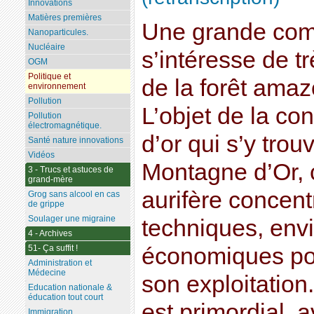
Innovations
Matières premières
Une grande com
Nanoparticules.
Nucléaire
s’intéresse de t
OGM
Politique et
de la forêt ama
environnement
Pollution
L’objet de la con
Pollution
électromagnétique.
d’or qui s’y trou
Santé nature innovations
Vidéos
Montagne d’Or, c
3 - Trucs et astuces de
grand-mère
aurifère concen
Grog sans alcool en cas
de grippe
Soulager une migraine
techniques, env
4 - Archives
51- Ça suffit !
économiques pou
Administration et
Médecine
son exploitation
Education nationale &
éducation tout court
est primordial, 
Immigration