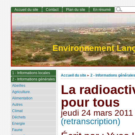
Accueil du site
Contact
Plan du site
En résumé
Environnement Lan
1 - Informations locales
Accueil du site
2 - Informations générale
>
2 - Informations générales
La radioacti
Abeilles
Agriculture.
pour tous
Alimentation
Autres
jeudi 24 mars 2011
Climat
Déchets
(retranscription)
Energie
Faune