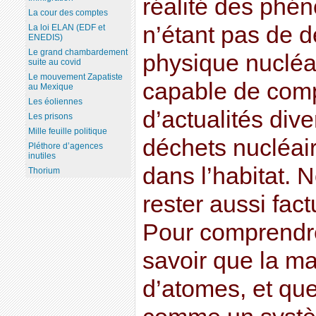
réalité des phén
La cour des comptes
n’étant pas de d
La loi ELAN (EDF et
ENEDIS)
Le grand chambardement
physique nucléai
suite au covid
Le mouvement Zapatiste
capable de comp
au Mexique
Les éoliennes
d’actualités dive
Les prisons
Mille feuille politique
déchets nucléaire
Pléthore d’agences
inutiles
dans l’habitat. 
Thorium
rester aussi fac
Pour comprendre c
savoir que la m
d’atomes, et qu