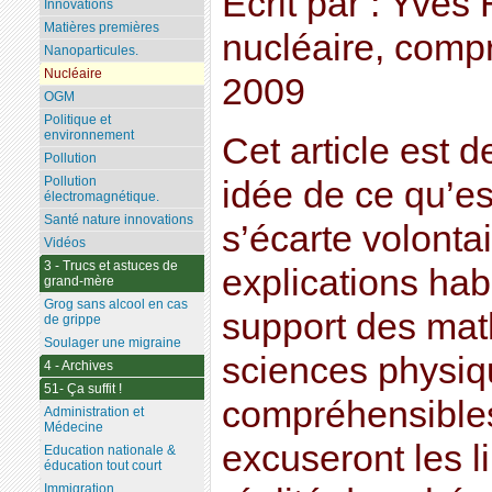
Écrit par : Yves
Innovations
Matières premières
nucléaire, compr
Nanoparticules.
Nucléaire
2009
OGM
Politique et
environnement
Cet article est 
Pollution
Pollution
idée de ce qu’est 
électromagnétique.
Santé nature innovations
s’écarte volonta
Vidéos
3 - Trucs et astuces de
explications hab
grand-mère
Grog sans alcool en cas
support des mat
de grippe
Soulager une migraine
sciences physiqu
4 - Archives
51- Ça suffit !
compréhensibles
Administration et
Médecine
excuseront les l
Education nationale &
éducation tout court
Immigration