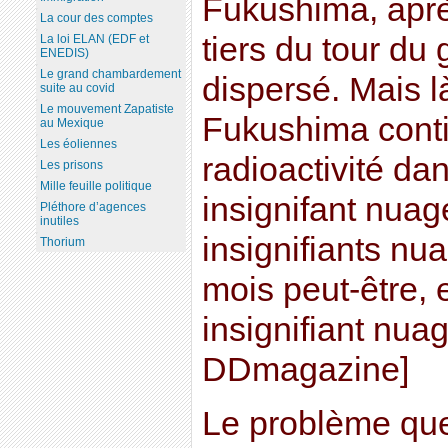
Fukushima, après
La cour des comptes
tiers du tour du
La loi ELAN (EDF et
ENEDIS)
Le grand chambardement
dispersé. Mais 
suite au covid
Le mouvement Zapatiste
Fukushima conti
au Mexique
Les éoliennes
radioactivité dan
Les prisons
Mille feuille politique
insignifant nuage
Pléthore d’agences
inutiles
insignifiants nu
Thorium
mois peut-être, e
insignifiant nua
DDmagazine]
Le problème qu