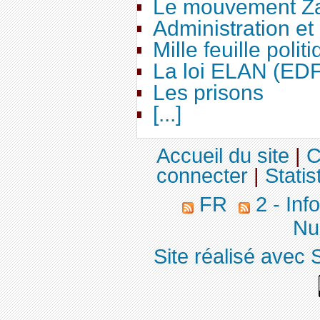
Le mouvement Za
Administration e
Mille feuille polit
La loi ELAN (ED
Les prisons
[...]
Accueil du site
|
C
connecter
|
Statis
FR
2 - Inf
Nuc
Site réalisé avec 