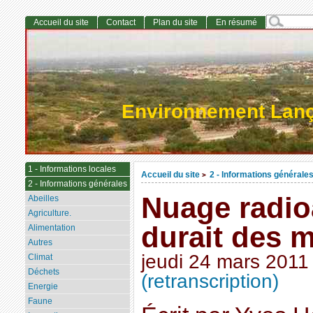
Accueil du site
Contact
Plan du site
En résumé
Environnement Lan
1 - Informations locales
Accueil du site
2 - Informations générale
>
2 - Informations générales
Nuage radioac
Abeilles
Agriculture.
durait des 
Alimentation
Autres
jeudi 24 mars 2011
Climat
Déchets
(retranscription)
Energie
Faune