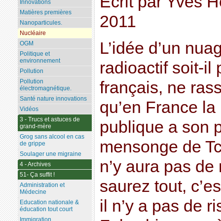
Écrit par Yves H
Innovations
Matières premières
2011
Nanoparticules.
Nucléaire
L’idée d’un nua
OGM
Politique et
environnement
radioactif soit-i
Pollution
Pollution
français, ne rass
électromagnétique.
Santé nature innovations
qu’en France la 
Vidéos
3 - Trucs et astuces de
publique a son p
grand-mère
Grog sans alcool en cas
mensonge de Tche
de grippe
Soulager une migraine
n’y aura pas de
4 - Archives
51- Ça suffit !
saurez tout, c’es
Administration et
Médecine
il n’y a pas de 
Education nationale &
éducation tout court
Immigration