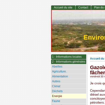
Accueil du site
Contact
Plan du 
Envir
1 - Informations locales
Accueil du 
2 - Informations générales
Gazol
Abeilles
fâche
Agriculture.
Alimentation
vendredi 30
Autres
Je crois q
Climat
Cependant,
Déchets
diésel au
Energie
concitoyen
Faune
pétroliers.