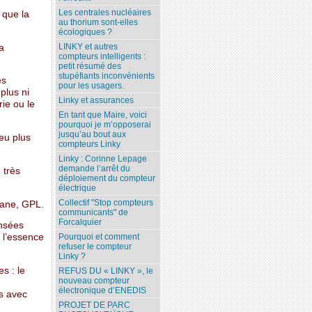
Les centrales nucléaires
 que la
au thorium sont-elles
écologiques ?
LINKY et autres
a
compteurs intelligents :
petit résumé des
stupéfiants inconvénients
es
pour les usagers.
 plus ni
Linky et assurances
rie ou le
En tant que Maire, voici
pourquoi je m’opposerai
jusqu’au bout aux
peu plus
compteurs Linky
Linky : Corinne Lepage
demande l’arrêt du
 très
déploiement du compteur
électrique
Collectif "Stop compteurs
tane, GPL.
communicants" de
Forcalquier
ensées
 l’essence
Pourquoi et comment
refuser le compteur
Linky ?
s : le
REFUS DU « LINKY », le
nouveau compteur
électronique d’ENEDIS
es avec
PROJET DE PARC