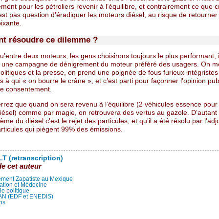
ment pour les pétroliers revenir à l’équilibre, et contrairement ce que c
’est pas question d’éradiquer les moteurs diésel, au risque de retourner
ixante.
 résoudre ce dilemme ?
’entre deux moteurs, les gens choisirons toujours le plus performant, i
e une campagne de dénigrement du moteur préféré des usagers. On mo
olitiques et la presse, on prend une poignée de fous furieux intégristes
s à qui « on bourre le crâne », et c’est parti pour façonner l’opinion pub
 le consentement.
errez que quand on sera revenu à l’équilibre (2 véhicules essence pour
diésel) comme par magie, on retrouvera des vertus au gazole. D’autant
ème du diésel c’est le rejet des particules, et qu’il a été résolu par l’ad
particules qui piègent 99% des émissions.
T (retranscription)
de cet auteur
ment Zapatiste au Mexique
ation et Médecine
lle politique
LAN (EDF et ENEDIS)
ns