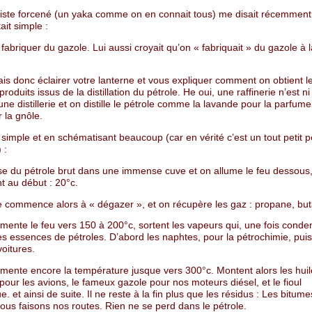
iste forcené (un yaka comme on en connait tous) me disait récemment
ait simple :
briquer du gazole. Lui aussi croyait qu’on « fabriquait » du gazole à l
is donc éclairer votre lanterne et vous expliquer comment on obtient l
produits issus de la distillation du pétrole. He oui, une raffinerie n’est ni
ne distillerie et on distille le pétrole comme la lavande pour la parfume
r la gnôle.
 simple et en schématisant beaucoup (car en vérité c’est un tout petit 
 :
se du pétrole brut dans une immense cuve et on allume le feu dessous,
 au début : 20°c.
e commence alors à « dégazer », et on récupère les gaz : propane, bu
mente le feu vers 150 à 200°c, sortent les vapeurs qui, une fois cond
s essences de pétroles. D’abord les naphtes, pour la pétrochimie, puis
oitures.
mente encore la température jusque vers 300°c. Montent alors les huile
our les avions, le fameux gazole pour nos moteurs diésel, et le fioul
. et ainsi de suite. Il ne reste à la fin plus que les résidus : Les bitum
ous faisons nos routes. Rien ne se perd dans le pétrole.