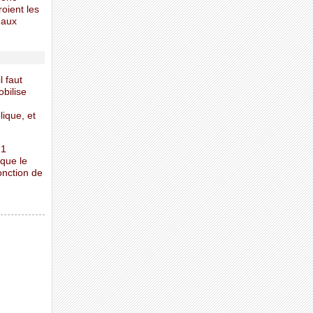
roient les
 aux
l faut
bilise
lique, et
 1
 que le
jonction de