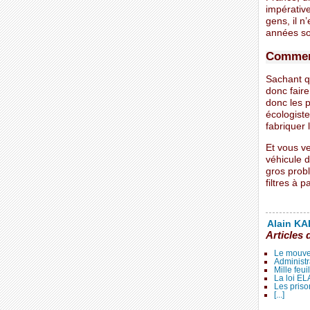
impérative
gens, il n
années so
Comment
Sachant qu
donc fair
donc les p
écologiste
fabriquer
Et vous v
véhicule 
gros probl
filtres à 
Alain KAL
Articles 
Le mouve
Administr
Mille feui
La loi E
Les priso
[...]