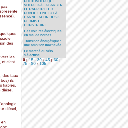
PHOTOVOLTAÏQUE
VOLTALIA À LA BARBEN :
 pas,
LE RAPPORTEUR
représente
PUBLIC CONCLUT À
essence).
L’ANNULATION DES 3
PERMIS DE
CONSTRUIRE
Des voitures électriques
 quelques
en mal de bornes
gazole
Transition énergétique :
sion des
une ambition inachevée
Le marché du vélo
s’électrise
vers les
0
15
30
45
60
|
|
|
|
|
 et c’est
75
90
105
|
|
, des taux
bos) ils
 fiables,
 diésel,
l’apologie
ur diésel,
t en
donc