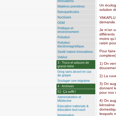
Innovations
Un écolog
Matières premières
solution ét
Nanoparticules.
Nucléaire
YAKAPLU fa
demande.
OGM
Politique et
Je m’en va
environnement
différents 
Pollution
moins qu’u
Pollution
raisin pou
électromagnétique.
Pour faire
Santé nature innovations
complexe)
Vidéos
3 - Trucs et astuces de
1) On ver
grand-mère
doucement
Grog sans alcool en cas
de grippe
2) La cuv
Soulager une migraine
3) On aug
4 - Archives
donnent le
51- Ça suffit !
pour nos v
Administration et
4) On aug
Médecine
kérosène p
Education nationale &
domestique
éducation tout court
lesquels n
Immigration