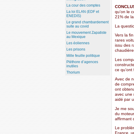
La cour des comptes
CONCLUS
qu’on le 
La loi ELAN (EDF et
ENEDIS)
21% de la 
Le grand chambardement
La questio
suite au covid
Le mouvement Zapatiste
Vers la fi
au Mexique
rares voi
Les éoliennes
issu des r
Les prisons
chaudières
Mille feuille politique
Les compa
Pléthore d’agences
construct
inutiles
ce qu’ont 
Thorium
Avec de n
de compres
ont obten
avec une 
aidé par u
Je me souv
du moteur 
affirmant 
Le problèm
France, un