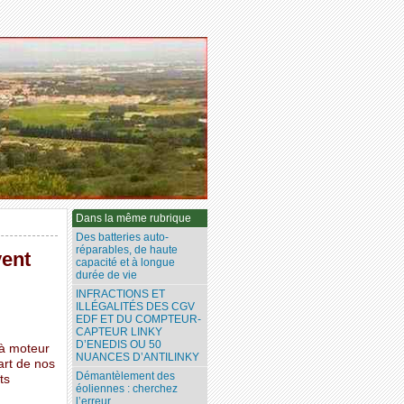
Dans la même rubrique
Des batteries auto-
réparables, de haute
vent
capacité et à longue
durée de vie
INFRACTIONS ET
ILLÉGALITÉS DES CGV
EDF ET DU COMPTEUR-
CAPTEUR LINKY
D’ENEDIS OU 50
 à moteur
NUANCES D’ANTILINKY
art de nos
Démantèlement des
ts
éoliennes : cherchez
l’erreur...