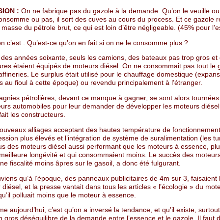
ION :
On ne fabrique pas du gazole à la demande. Qu’on le veuille ou
consomme ou pas, il sort des cuves au cours du process. Et ce gazole 
masse du pétrole brut, ce qui est loin d’être négligeable. (45% pour l’
n c’est : Qu’est-ce qu’on en fait si on ne le consomme plus ?
n des années soixante, seuls les camions, des bateaux pas trop gros et
tures étaient équipés de moteurs diésel. On ne consommait pas tout le 
affineries. Le surplus était utilisé pour le chauffage domestique (expan
 au fioul à cette époque) ou revendu principalement à l’étranger.
gnies pétrolières, devant ce manque à gagner, se sont alors tournées 
eurs automobiles pour leur demander de développer les moteurs diésel,
fait les constructeurs.
ouveaux alliages acceptant des hautes température de fonctionnement
sion plus élevés et l’intégration de système de suralimentation (les tur
us des moteurs diésel aussi performant que les moteurs à essence, plus
meilleure longévité et qui consommaient moins. Le succès des moteurs
ne fiscalité moins âpres sur le gasoil, a donc été fulgurant.
iens qu’à l’époque, des panneaux publicitaires de 4m sur 3, faisaient 
diésel, et la presse vantait dans tous les articles « l’écologie » du mote
qu’il polluait moins que le moteur à essence.
e aujourd’hui, c’est qu’on a inversé la tendance, et qu’il existe, surtou
 gros déséquilibre de la demande entre l’essence et le gazole. Il faut 