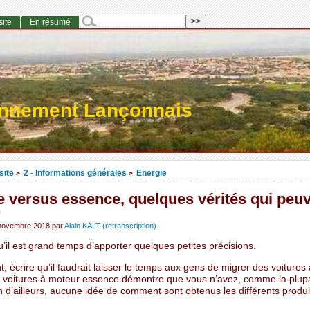
site
En résumé
onnement Lançonnais
site
2 - Informations générales
Energie
>
>
e versus essence, quelques vérités qui peu
r
 novembre 2018
par
Alain KALT (retranscription)
u’il est grand temps d’apporter quelques petites précisions.
 écrire qu’il faudrait laisser le temps aux gens de migrer des voitures
x voitures à moteur essence démontre que vous n’avez, comme la plup
 d’ailleurs, aucune idée de comment sont obtenus les différents produi