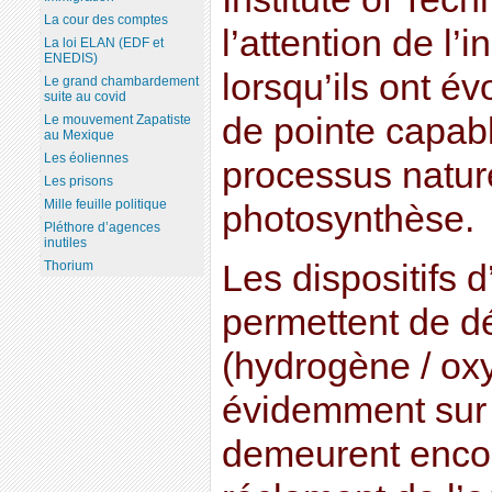
La cour des comptes
l’attention de l’i
La loi ELAN (EDF et
ENEDIS)
lorsqu’ils ont é
Le grand chambardement
suite au covid
de pointe capabl
Le mouvement Zapatiste
au Mexique
Les éoliennes
processus nature
Les prisons
Mille feuille politique
photosynthèse.
Pléthore d’agences
inutiles
Les dispositifs d
Thorium
permettent de d
(hydrogène / ox
évidemment sur 
demeurent encor