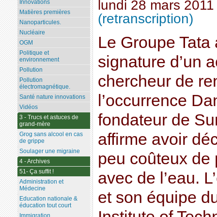
lundi 28 mars 2011
Innovations
Matières premières
(retranscription)
Nanoparticules.
Nucléaire
Le Groupe Tata 
OGM
Politique et
signature d’un 
environnement
Pollution
chercheur de r
Pollution
électromagnétique.
l’occurrence Dan
Santé nature innovations
Vidéos
fondateur de Sun
3 - Trucs et astuces de
grand-mère
affirme avoir dé
Grog sans alcool en cas
de grippe
Soulager une migraine
peu coûteux de 
4 - Archives
51- Ça suffit !
avec de l’eau. 
Administration et
Médecine
et son équipe d
Education nationale &
éducation tout court
Institute of Tech
Immigration