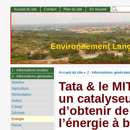
Accueil du site
Contact
Plan du site
En résumé
Environnement Lan
1 - Informations locales
Accueil du site
2 - Informations générale
>
2 - Informations générales
Tata & le MIT
Abeilles
Agriculture.
un catalyse
Alimentation
Autres
d’obtenir de
Climat
Déchets
l’énergie à 
Energie
Faune