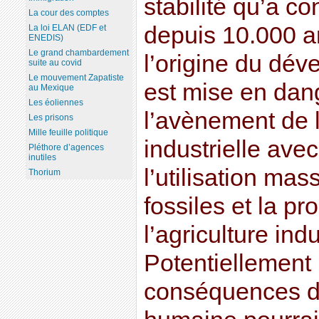
stabilité qu’a c
La cour des comptes
depuis 10.000 an
La loi ELAN (EDF et
ENEDIS)
Le grand chambardement
l’origine du dé
suite au covid
Le mouvement Zapatiste
est mise en dan
au Mexique
Les éoliennes
l’avènement de l
Les prisons
Mille feuille politique
industrielle avec
Pléthore d’agences
inutiles
l’utilisation ma
Thorium
fossiles et la p
l’agriculture indu
Potentiellement i
conséquences de