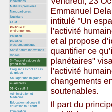
Vendredi, 23 Oc
Innovations
Matières premières
Emmanuel Delan
Nanoparticules.
Nucléaire
intitulé "Un esp
OGM
Politique et
l’activité huma
environnement
Pollution
et al propose d’i
Pollution
électromagnétique.
quantifier ce qu’
Santé nature innovations
Vidéos
planétaires" vi
3 - Trucs et astuces de
grand-mère
l’activité humai
Grog sans alcool en cas
de grippe
Soulager une migraine
changements en
4 - Archives
soutenables.
51- Ça suffit !
Administration et
Médecine
Il part du princi
Education nationale &
éducation tout court
Immigration