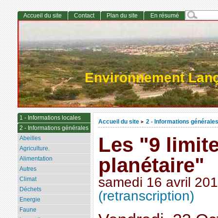
Accueil du site
Contact
Plan du site
En résumé
Environnement Lan
1 - Informations locales
Accueil du site
2 - Informations générale
>
2 - Informations générales
Les "9 limi
Abeilles
Agriculture.
planétaire"
Alimentation
Autres
samedi 16 avril 20
Climat
Déchets
(retranscription)
Energie
Faune