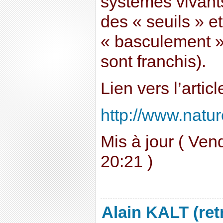
systèmes vivant
des « seuils » 
« basculement »
sont franchis).
Lien vers l’articl
http://www.natur
Mis à jour ( Ven
20:21 )
Alain KALT (ret