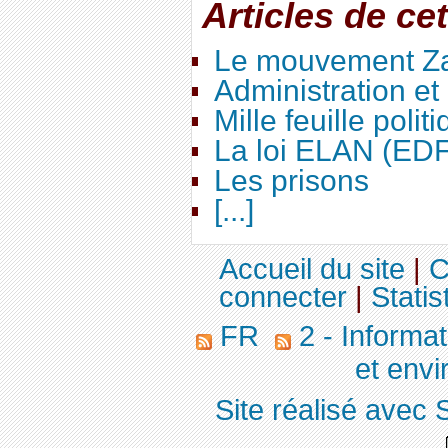
Articles de ce
Le mouvement Za
Administration e
Mille feuille polit
La loi ELAN (ED
Les prisons
[...]
Accueil du site
|
C
connecter
|
Statis
FR
2 - Informa
et env
Site réalisé avec 