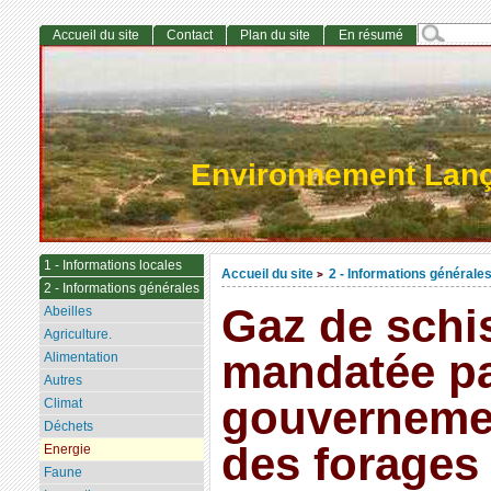
Accueil du site
Contact
Plan du site
En résumé
Environnement Lan
1 - Informations locales
Accueil du site
2 - Informations générale
>
2 - Informations générales
Gaz de schis
Abeilles
Agriculture.
mandatée pa
Alimentation
Autres
gouverneme
Climat
Déchets
des forages
Energie
Faune