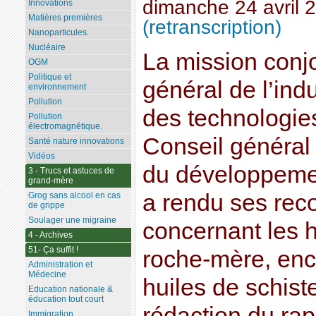
dimanche 24 avril 
Innovations
Matières premières
(retranscription)
Nanoparticules.
Nucléaire
La mission conj
OGM
Politique et
général de l’indu
environnement
Pollution
des technologie
Pollution
électromagnétique.
Conseil général
Santé nature innovations
Vidéos
du développeme
3 - Trucs et astuces de
grand-mère
a rendu ses re
Grog sans alcool en cas
de grippe
Soulager une migraine
concernant les 
4 - Archives
51- Ça suffit !
roche-mère, enc
Administration et
Médecine
huiles de schist
Education nationale &
éducation tout court
rédaction du rapp
Immigration