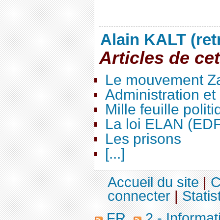
Alain KALT (ret
Articles de ce
Le mouvement Za
Administration e
Mille feuille polit
La loi ELAN (ED
Les prisons
[...]
Accueil du site
|
C
connecter
|
Statis
FR
2 - Informa