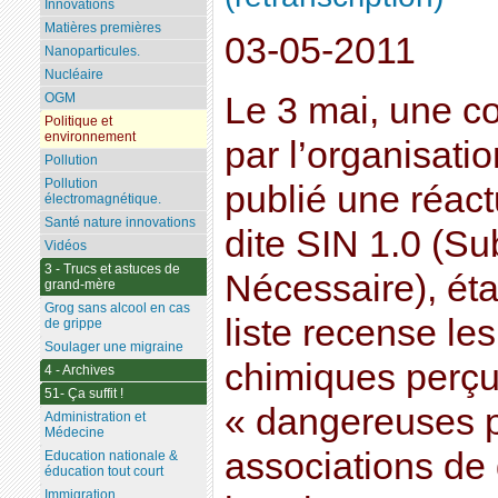
Innovations
Matières premières
03-05-2011
Nanoparticules.
Nucléaire
Le 3 mai, une c
OGM
Politique et
environnement
par l’organisati
Pollution
Pollution
publié une réactu
électromagnétique.
Santé nature innovations
dite SIN 1.0 (Su
Vidéos
3 - Trucs et astuces de
Nécessaire), éta
grand-mère
Grog sans alcool en cas
liste recense le
de grippe
Soulager une migraine
chimiques perç
4 - Archives
51- Ça suffit !
« dangereuses pr
Administration et
Médecine
associations de
Education nationale &
éducation tout court
Immigration