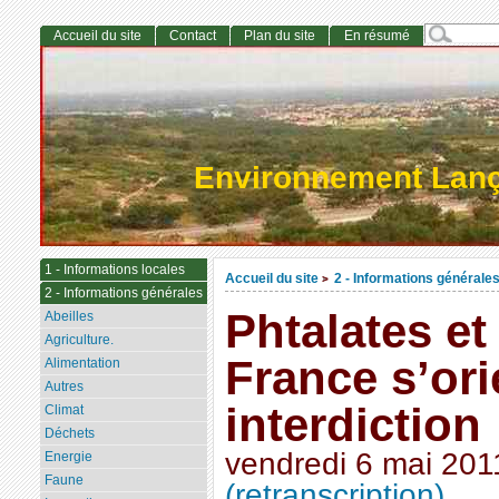
Accueil du site
Contact
Plan du site
En résumé
Environnement Lan
1 - Informations locales
Accueil du site
2 - Informations générale
>
2 - Informations générales
Phtalates et
Abeilles
Agriculture.
France s’ori
Alimentation
Autres
interdiction
Climat
Déchets
vendredi 6 mai 201
Energie
Faune
(retranscription)