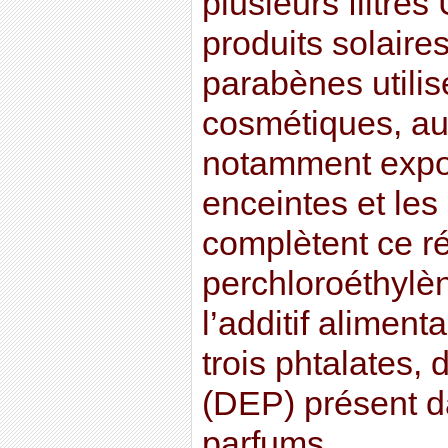
plusieurs filtres
produits solaire
parabènes utilis
cosmétiques, au
notamment expo
enceintes et les
complètent ce ré
perchloroéthylè
l’additif alimen
trois phtalates, 
(DEP) présent 
parfums.