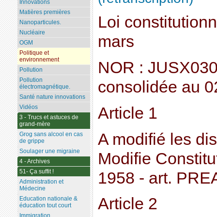
Innovations
Matières premières
Loi constitution
Nanoparticules.
Nucléaire
mars
OGM
Politique et
environnement
NOR : JUSX030
Pollution
Pollution
consolidée au 
électromagnétique.
Santé nature innovations
Vidéos
Article 1
3 - Trucs et astuces de
grand-mère
A modifié les di
Grog sans alcool en cas
de grippe
Soulager une migraine
Modifie Constitu
4 - Archives
51- Ça suffit !
1958 - art. PR
Administration et
Médecine
Article 2
Education nationale &
éducation tout court
Immigration