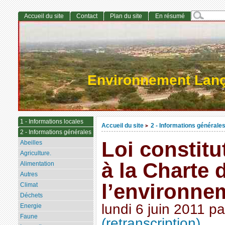
Accueil du site
Contact
Plan du site
En résumé
Environnement Lan
1 - Informations locales
Accueil du site
2 - Informations générale
>
2 - Informations générales
Loi constitu
Abeilles
Agriculture.
à la Charte 
Alimentation
Autres
l’environne
Climat
Déchets
lundi 6 juin 2011
pa
Energie
Faune
(retranscription)