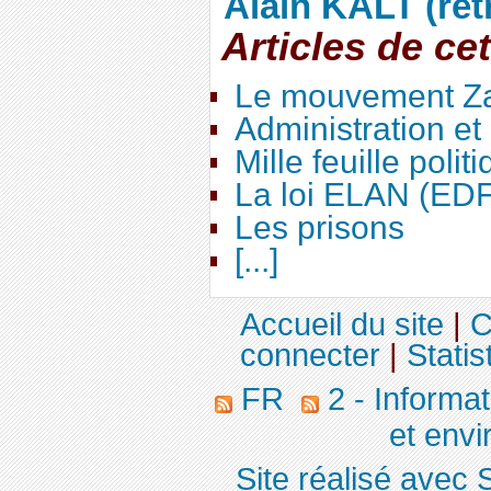
Alain KALT (ret
Articles de ce
Le mouvement Za
Administration e
Mille feuille polit
La loi ELAN (ED
Les prisons
[...]
Accueil du site
|
C
connecter
|
Statis
FR
2 - Informa
et env
Site réalisé avec 