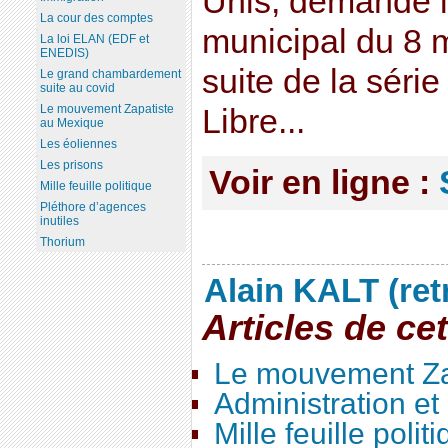
Unis, demande l’
La cour des comptes
municipal du 8 m
La loi ELAN (EDF et
ENEDIS)
suite de la série
Le grand chambardement
suite au covid
Le mouvement Zapatiste
Libre...
au Mexique
Les éoliennes
Les prisons
Voir en ligne :
Mille feuille politique
Pléthore d’agences
inutiles
Thorium
Alain KALT (ret
Articles de ce
Le mouvement Za
Administration e
Mille feuille polit