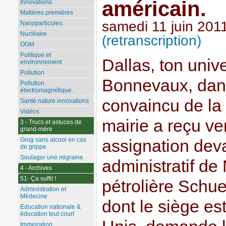
américain.
Innovations
Matières premières
samedi 11 juin 201
Nanoparticules.
Nucléaire
(retranscription)
OGM
Politique et
Dallas, ton univ
environnement
Pollution
Bonnevaux, dans
Pollution
électromagnétique.
convaincu de la
Santé nature innovations
Vidéos
mairie a reçu v
3 - Trucs et astuces de
grand-mère
Grog sans alcool en cas
assignation deva
de grippe
Soulager une migraine
administratif d
4 - Archives
51- Ça suffit !
pétrolière Schu
Administration et
Médecine
dont le siège es
Education nationale &
éducation tout court
Immigration