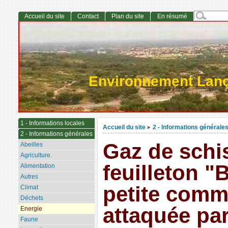
Accueil du site
Contact
Plan du site
En résumé
Environnement Lan
1 - Informations locales
Accueil du site
2 - Informations générale
>
2 - Informations générales
Gaz de schis
Abeilles
Agriculture.
feuilleton
Alimentation
Autres
petite comm
Climat
Déchets
attaquée par
Energie
Faune