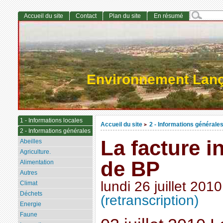
Accueil du site
Contact
Plan du site
En résumé
Environnement Lan
1 - Informations locales
Accueil du site
2 - Informations générale
>
2 - Informations générales
La facture 
Abeilles
Agriculture.
de BP
Alimentation
Autres
lundi 26 juillet 2010
Climat
Déchets
(retranscription)
Energie
Faune