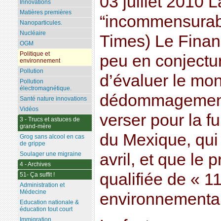
03 juillet 2010 L
Innovations
Matières premières
“incommensurabl
Nanoparticules.
Nucléaire
Times) Le Finan
OGM
Politique et
peu en conjectur
environnement
Pollution
d’évaluer le mo
Pollution
électromagnétique.
dédommagement
Santé nature innovations
Vidéos
verser pour la fu
3 - Trucs et astuces de
grand-mère
du Mexique, qui
Grog sans alcool en cas
de grippe
Soulager une migraine
avril, et que le
4 - Archives
qualifiée de « 
51- Ça suffit !
Administration et
Médecine
environnemental
Education nationale &
éducation tout court
Immigration