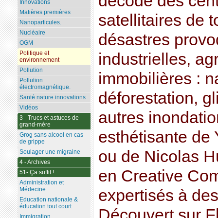
décodé des cen
Innovations
Matières premières
satellitaires de
Nanoparticules.
Nucléaire
désastres provoq
OGM
Politique et
industrielles, ag
environnement
Pollution
immobilières : n
Pollution
électromagnétique.
déforestation, g
Santé nature innovations
Vidéos
autres inondatio
3 - Trucs et astuces de
grand-mère
esthétisante de
Grog sans alcool en cas
de grippe
ou de Nicolas H
Soulager une migraine
4 - Archives
en Creative Co
51- Ça suffit !
Administration et
Médecine
expertisés à des
Education nationale &
éducation tout court
Découvert sur F
Immigration