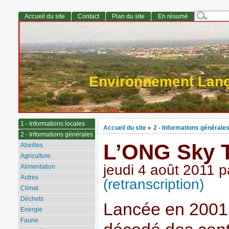
Accueil du site
Contact
Plan du site
En résumé
Environnement Lan
1 - Informations locales
Accueil du site
2 - Informations générale
>
2 - Informations générales
L’ONG Sky 
Abeilles
Agriculture.
jeudi 4 août 2011
p
Alimentation
Autres
(retranscription)
Climat
Déchets
Lancée en 2001
Energie
Faune