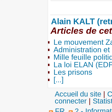
Alain KALT (ret
Articles de ce
Le mouvement Za
Administration e
Mille feuille polit
La loi ELAN (ED
Les prisons
[...]
Accueil du site
|
C
connecter
|
Statis
FR
2 - Informa