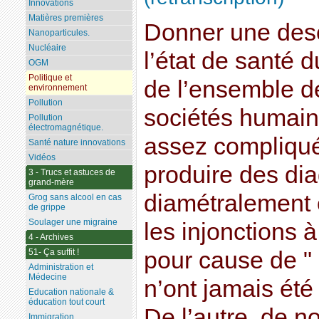
Innovations
Matières premières
Donner une desc
Nanoparticules.
Nucléaire
l’état de santé 
OGM
Politique et
de l’ensemble d
environnement
Pollution
sociétés humain
Pollution
électromagnétique.
assez compliqué
Santé nature innovations
Vidéos
produire des dia
3 - Trucs et astuces de
grand-mère
diamétralement 
Grog sans alcool en cas
de grippe
Soulager une migraine
les injonctions
4 - Archives
51- Ça suffit !
pour cause de " 
Administration et
Médecine
n’ont jamais été
Education nationale &
éducation tout court
De l’autre, de 
Immigration