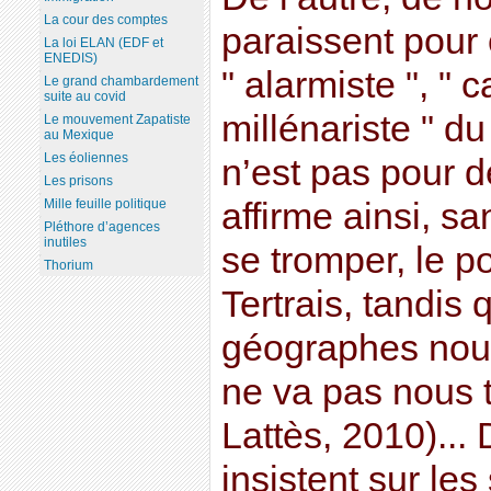
La cour des comptes
paraissent pour 
La loi ELAN (EDF et
ENEDIS)
" alarmiste ", " c
Le grand chambardement
suite au covid
millénariste " 
Le mouvement Zapatiste
au Mexique
Les éoliennes
n’est pas pour 
Les prisons
Mille feuille politique
affirme ainsi, sa
Pléthore d’agences
inutiles
se tromper, le p
Thorium
Tertrais, tandis
géographes nous
ne va pas nous t
Lattès, 2010)... 
insistent sur le