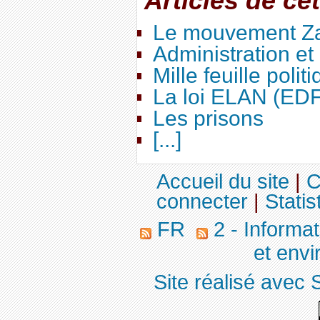
Articles de ce
Le mouvement Za
Administration e
Mille feuille polit
La loi ELAN (ED
Les prisons
[...]
Accueil du site
|
C
connecter
|
Statis
FR
2 - Informa
et env
Site réalisé avec 