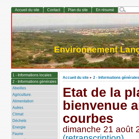
Accueil du site
Contact
Plan du site
En résumé
Environnement Lan
1 - Informations locales
Accueil du site
2 - Informations générale
>
2 - Informations générales
Etat de la pl
Abeilles
Agriculture.
bienvenue 
Alimentation
Autres
courbes
Climat
Déchets
dimanche 21 août 
Energie
Faune
(retranscription)