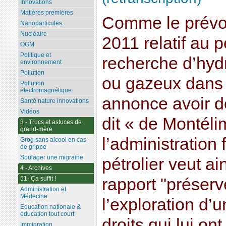
Innovations
Matières premières
Comme le prévoit 
Nanoparticules.
Nucléaire
2011 relatif au 
OGM
Politique et
recherche d’hyd
environnement
Pollution
ou gazeux dans 
Pollution
électromagnétique.
annonce avoir dé
Santé nature innovations
Vidéos
dit « de Montéli
3 - Trucs et astuces de
grand-mère
l’administration
Grog sans alcool en cas
de grippe
Soulager une migraine
pétrolier veut ai
4 - Archives
51- Ça suffit !
rapport "préserve
Administration et
Médecine
l’exploration d’
Education nationale &
éducation tout court
droits qui lui on
Immigration