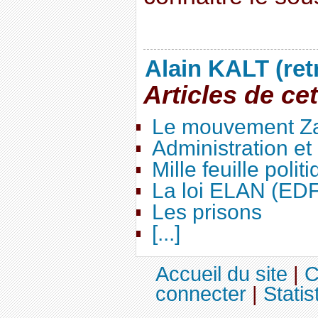
Alain KALT (ret
Articles de ce
Le mouvement Za
Administration e
Mille feuille polit
La loi ELAN (ED
Les prisons
[...]
Accueil du site
|
C
connecter
|
Statis