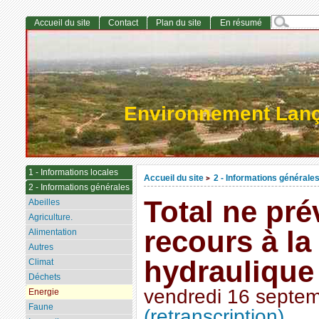
Accueil du site
Contact
Plan du site
En résumé
Environnement Lan
1 - Informations locales
Accueil du site
2 - Informations générale
>
2 - Informations générales
Total ne pré
Abeilles
Agriculture.
recours à la
Alimentation
Autres
hydraulique
Climat
Déchets
vendredi 16 septe
Energie
Faune
(retranscription)