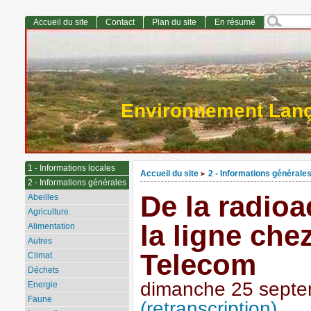
Accueil du site
Contact
Plan du site
En résumé
Environnement Lan
1 - Informations locales
Accueil du site
2 - Informations générale
>
2 - Informations générales
De la radioa
Abeilles
Agriculture.
la ligne che
Alimentation
Autres
Telecom
Climat
Déchets
dimanche 25 septe
Energie
Faune
(retranscription)