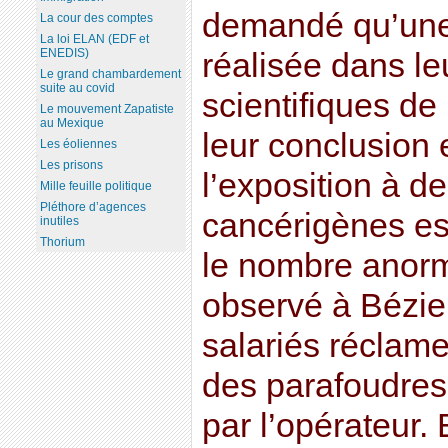
demandé qu’une 
La cour des comptes
La loi ELAN (EDF et
ENEDIS)
réalisée dans l
Le grand chambardement
suite au covid
scientifiques de
Le mouvement Zapatiste
au Mexique
leur conclusion 
Les éoliennes
Les prisons
l’exposition à d
Mille feuille politique
Pléthore d’agences
cancérigènes est
inutiles
Thorium
le nombre anorm
observé à Bézier
salariés réclam
des parafoudres
par l’opérateur. 