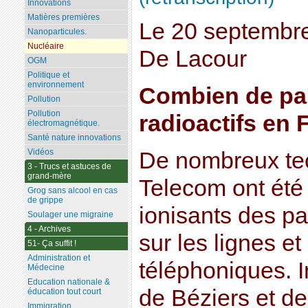
Innovations
Matières premières
Le 20 septembr
Nanoparticules.
Nucléaire
De Lacour
OGM
Politique et
environnement
Combien de pa
Pollution
Pollution
radioactifs en 
électromagnétique.
Santé nature innovations
Vidéos
De nombreux te
3 - Trucs et astuces de
grand-mère
Telecom ont été
Grog sans alcool en cas
de grippe
ionisants des pa
Soulager une migraine
4 - Archives
sur les lignes e
51- Ça suffit !
Administration et
téléphoniques. I
Médecine
Education nationale &
de Béziers et d
éducation tout court
Immigration