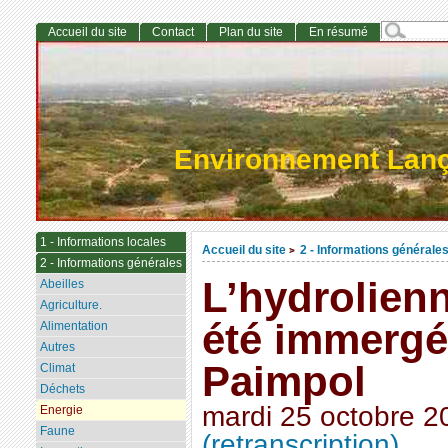
Accueil du site
Contact
Plan du site
En résumé
Environnement Lan
1 - Informations locales
Accueil du site
2 - Informations générale
>
2 - Informations générales
L’hydrolien
Abeilles
Agriculture.
été immergé
Alimentation
Autres
Paimpol
Climat
Déchets
mardi 25 octobre 2
Energie
Faune
(retranscription)