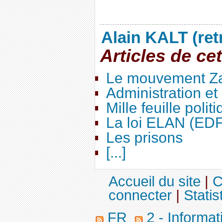
Alain KALT (ret
Articles de ce
Le mouvement Za
Administration e
Mille feuille polit
La loi ELAN (ED
Les prisons
[...]
Accueil du site
|
C
connecter
|
Statis
FR
2 - Informa