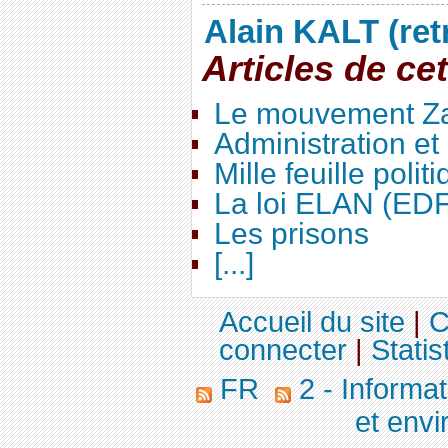
Alain KALT (ret
Articles de ce
Le mouvement Za
Administration e
Mille feuille polit
La loi ELAN (ED
Les prisons
[...]
Accueil du site
|
C
connecter
|
Statis
FR
2 - Informa
et env