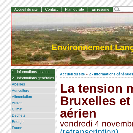
Accueil du site
Contact
Plan du site
En résumé
Environnement Lan
1 - Informations locales
Accueil du site
2 - Informations générale
>
2 - Informations générales
La tension 
Abeilles
Agriculture.
Bruxelles et
Alimentation
Autres
aérien
Climat
Déchets
vendredi 4 novemb
Energie
Faune
(retranscription)