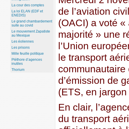
La cour des comptes
de l’aviation civ
La loi ELAN (EDF et
ENEDIS)
(OACI) a voté « 
Le grand chambardement
suite au covid
majorité » une r
Le mouvement Zapatiste
au Mexique
Les éoliennes
l’Union europée
Les prisons
Mille feuille politique
le transport aér
Pléthore d’agences
inutiles
communautaire 
Thorium
d’émission de ga
(ETS, en jargon
En clair, l’agen
du transport aé