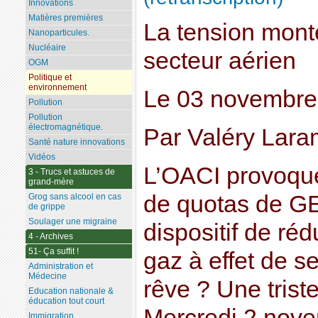
Innovations
Matières premières
La tension monte
Nanoparticules.
Nucléaire
secteur aérien
OGM
Politique et
environnement
Le 03 novembre
Pollution
Pollution
électromagnétique.
Par Valéry Lar
Santé nature innovations
Vidéos
L’OACI provoque
3 - Trucs et astuces de
grand-mère
de quotas de GE
Grog sans alcool en cas
de grippe
Soulager une migraine
dispositif de ré
4 - Archives
51- Ça suffit !
gaz à effet de s
Administration et
Médecine
rêve ? Une triste
Education nationale &
éducation tout court
Mercredi 2 nove
Immigration