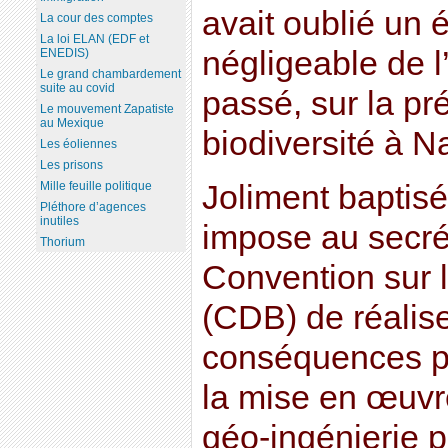
avait oublié un
La cour des comptes
La loi ELAN (EDF et
négligeable de l
ENEDIS)
Le grand chambardement
suite au covid
passé, sur la pr
Le mouvement Zapatiste
au Mexique
biodiversité à 
Les éoliennes
Les prisons
Joliment baptisé
Mille feuille politique
Pléthore d’agences
inutiles
impose au secrét
Thorium
Convention sur l
(CDB) de réalise
conséquences po
la mise en œuvr
géo-ingénierie po