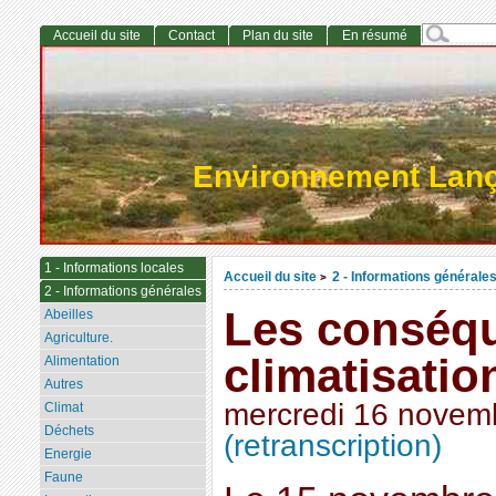
Accueil du site
Contact
Plan du site
En résumé
Environnement Lan
1 - Informations locales
Accueil du site
2 - Informations générale
>
2 - Informations générales
Les conséqu
Abeilles
Agriculture.
climatisatio
Alimentation
Autres
mercredi 16 novem
Climat
Déchets
(retranscription)
Energie
Faune