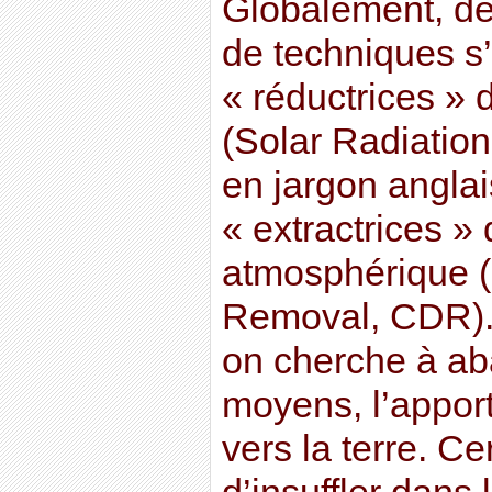
Globalement, de
de techniques s’
« réductrices » 
(Solar Radiati
en jargon anglais
« extractrices 
atmosphérique 
Removal, CDR). 
on cherche à aba
moyens, l’apport
vers la terre. C