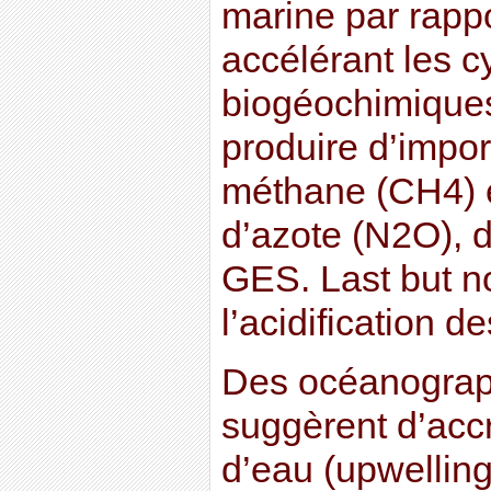
marine par rappo
accélérant les c
biogéochimiques,
produire d’impor
méthane (CH4) e
d’azote (N2O), d
GES. Last but no
l’acidification 
Des océanograp
suggèrent d’acc
d’eau (upwellin