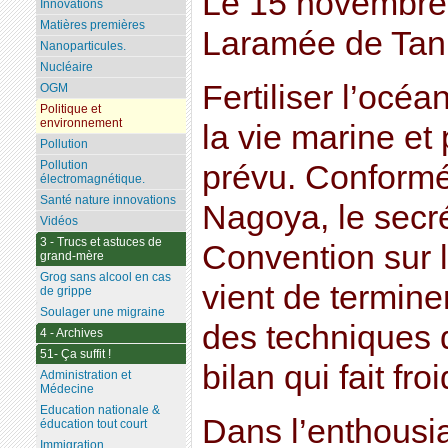
Le 15 novembre 
Innovations
Matières premières
Laramée de Tan
Nanoparticules.
Nucléaire
Fertiliser l’océa
OGM
Politique et
environnement
la vie marine et
Pollution
Pollution
prévu. Conform
électromagnétique.
Santé nature innovations
Nagoya, le secré
Vidéos
3 - Trucs et astuces de
Convention sur l
grand-mère
Grog sans alcool en cas
vient de termine
de grippe
Soulager une migraine
des techniques 
4 - Archives
51- Ça suffit !
bilan qui fait fro
Administration et
Médecine
Education nationale &
Dans l’enthousi
éducation tout court
Immigration