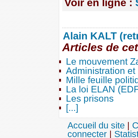
Voir en ligne :
Alain KALT (ret
Articles de ce
Le mouvement Za
Administration e
Mille feuille polit
La loi ELAN (ED
Les prisons
[...]
Accueil du site
|
C
connecter
|
Statis