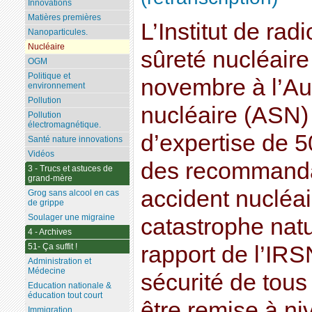
Innovations
Matières premières
L’Institut de rad
Nanoparticules.
Nucléaire
sûreté nucléaire
OGM
Politique et
novembre à l’Aut
environnement
Pollution
nucléaire (ASN)
Pollution
électromagnétique.
d’expertise de 
Santé nature innovations
Vidéos
des recommandat
3 - Trucs et astuces de
grand-mère
accident nucléai
Grog sans alcool en cas
de grippe
Soulager une migraine
catastrophe natu
4 - Archives
51- Ça suffit !
rapport de l’IRS
Administration et
Médecine
sécurité de tous
Education nationale &
éducation tout court
être remise à ni
Immigration