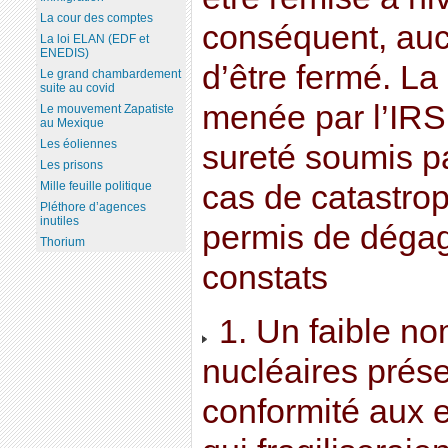
La cour des comptes
conséquent, auc
La loi ELAN (EDF et
ENEDIS)
d’être fermé. La
Le grand chambardement
suite au covid
menée par l’IRS
Le mouvement Zapatiste
au Mexique
Les éoliennes
sureté soumis pa
Les prisons
Mille feuille politique
cas de catastrop
Pléthore d’agences
inutiles
permis de dégag
Thorium
constats
1. Un faible nom
nucléaires prés
conformité aux 