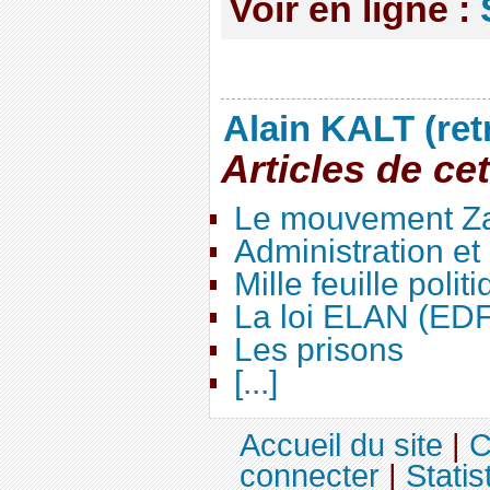
Voir en ligne :
Alain KALT (ret
Articles de ce
Le mouvement Za
Administration e
Mille feuille polit
La loi ELAN (ED
Les prisons
[...]
Accueil du site
|
C
connecter
|
Statis