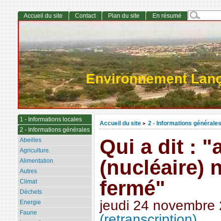
Accueil du site
Contact
Plan du site
En résumé
Environnement Lan
1 - Informations locales
Accueil du site
2 - Informations générale
>
2 - Informations générales
Qui a dit : 
Abeilles
Agriculture.
(nucléaire) 
Alimentation
Autres
fermé"
Climat
Déchets
jeudi 24 novembre
Energie
Faune
(retranscription)