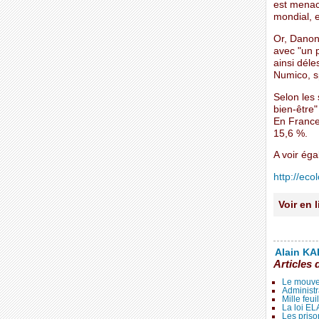
est menac
mondial, e
Or, Danone
avec "un p
ainsi déle
Numico, sp
Selon les
bien-être
En France
15,6 %.
A voir éga
http://ecol
Voir en 
Alain KAL
Articles 
Le mouve
Administr
Mille feui
La loi E
Les priso