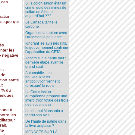
 ces
Si la colonisation était un
crime, quid des mines de
coltan en Afrique
aujourd’hui ???.
mation
stique qui
Le Canada tarifie le
..
carbone
Organiser la rupture avec
l’automobile polluante
Ignorant les avis négatifs,
tés
le gouvernement confirme
nter les
l’application du CETA
é négative
Accord sur la haute mer :
dernière étape avant le
grand saut
es
Automobile : les
 de
nouveaux tests
tion santé
antipollution tiennent
it
(presque) la route
5 % du
La Commission
quelques
européenne propose une
interdiction totale des trois
néonicotinoïdes
anone à
Le tribunal Monsanto a
ontre les
rendu son avis
litateur
De l’huile de palme dans
ait,
la livre anglaise ?
ute
MENACES SUR LA