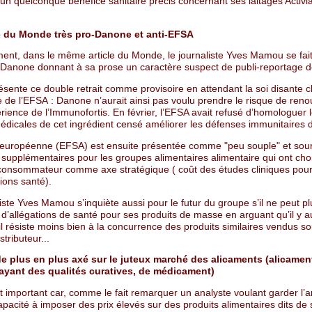
 un quelconque bénéfice sanitaire précis concernant ses laitages Activia
le du Monde très pro-Danone et anti-EFSA
ent, dans le même article du Monde, le journaliste Yves Mamou se fait
 Danone donnant à sa prose un caractère suspect de publi-reportage d
présente ce double retrait comme provisoire en attendant la soi disante cl
e de l’EFSA : Danone n’aurait ainsi pas voulu prendre le risque de reno
érience de l’Immunofortis. En février, l’EFSA avait refusé d’homologuer 
médicales de cet ingrédient censé améliorer les défenses immunitaires 
é européenne (EFSA) est ensuite présentée comme "peu souple" et sou
supplémentaires pour les groupes alimentaires alimentaire qui ont choi
consommateur comme axe stratégique ( coût des études cliniques pour
tions santé).
iste Yves Mamou s’inquiète aussi pour le futur du groupe s’il ne peut pl
 d’allégations de santé pour ses produits de masse en arguant qu’il y a
il résiste moins bien à la concurrence des produits similaires vendus s
tributeur...
e plus en plus axé sur le juteux marché des alicaments
(alicamen
ayant des qualités curatives, de médicament)
t important car, comme le fait remarquer un analyste voulant garder l’
capacité à imposer des prix élevés sur des produits alimentaires dits de 