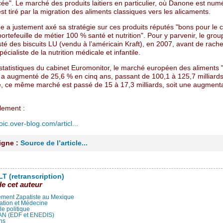
ée". Le marché des produits laitiers en particulier, où Danone est num
st tiré par la migration des aliments classiques vers les alicaments.
 a justement axé sa stratégie sur ces produits réputés "bons pour le c
ortefeuille de métier 100 % santé et nutrition". Pour y parvenir, le grou
sté des biscuits LU (vendu à l’américain Kraft), en 2007, avant de rache
écialiste de la nutrition médicale et infantile.
 statistiques du cabinet Euromonitor, le marché européen des aliments 
" a augmenté de 25,6 % en cinq ans, passant de 100,1 à 125,7 milliards
, ce même marché est passé de 15 à 17,3 milliards, soit une augment
lement :
oic.over-blog.com/articl...
ligne :
Source de l’article...
T (retranscription)
de cet auteur
ment Zapatiste au Mexique
ation et Médecine
lle politique
LAN (EDF et ENEDIS)
ns