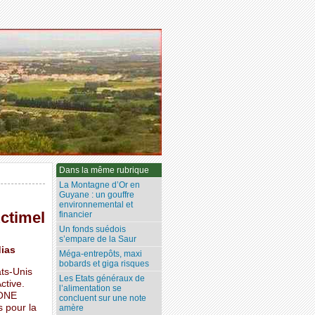
Dans la même rubrique
La Montagne d’Or en
Guyane : un gouffre
environnemental et
ctimel
financier
Un fonds suédois
s’empare de la Saur
dias
Méga-entrepôts, maxi
bobards et giga risques
ts-Unis
Les Etats généraux de
ctive.
l’alimentation se
NONE
concluent sur une note
s pour la
amère