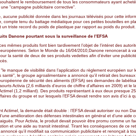
s souhaitent le remboursement de tous les consommateurs ayant acheté
 une "campagne publicitaire corrective".
, aucune publicité donnée dans les journaux télévisés pour cette infor
, compte tenu du battage médiatique pour ces petites bouteilles en pla
 un triste record du poids de plastique par rapport au poids du produit.
its Danone pourtant sous la surveillance de l’EFSA
ces mêmes produits font bien tardivement l’objet de l’intéret des autori
s européennes. Selon le Monde du 16/04/2010,Danone renoncerait à va
pour la santé de deux de ses produits vedettes afin d’éviter une publicit
ocès.
"le manque de visibilité dans l’application du règlement européen sur l
s santé", le groupe agroalimentaire a annoncé qu’il retirait des bureaux
é européenne de sécurité des aliments (EFSA) ses demandes de labélisa
aourts Activia (2,6 milliards d’euros de chiffre d’affaires en 2009) et le la
Actimel (1,2 milliard). Des produits représentant à eux deux presque 2
affaires du groupe et sur lesquels l’EFSA devait rendre son avis d’ici à 
.
t Actimel, la demande était double : l’EFSA devait autoriser ou non D
 d’une amélioration des défenses intestinales en général et d’une aide c
aiguës. Pour Activia, le produit devait pouvoir être promu comme un faci
stion et une aide au transit intestinal. Tirant les conséquences de ce retr
nnoncé qu’il modifiait sa communication publicitaire et renonçait à to