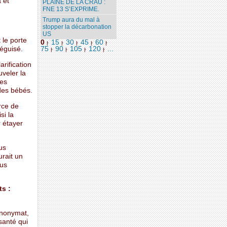
 et
PLAINE DE LA CRAU :
FNE 13 S’EXPRIME.
Trump aura du mal à
stopper la décarbonation
US
 le porte
0
15
30
45
60
|
|
|
|
|
éguisé.
75
90
105
120
...
|
|
|
|
arification
uveler la
les
des bébés.
rce de
si la
 étayer
us
urait un
ous
ts :
anonymat,
santé qui