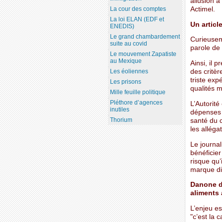
allusion à
Actimel.
La cour des comptes
La loi ELAN (EDF et
Un artic
ENEDIS)
Le grand chambardement
Curieusem
suite au covid
parole de
Le mouvement Zapatiste
au Mexique
Ainsi, il 
des critèr
Les éoliennes
triste exp
Les prisons
qualités 
Mille feuille politique
Pléthore d’agences
L’Autorit
inutiles
dépenses 
Thorium
santé du 
les alléga
Le journal
bénéficier
risque qu’
marque dis
Danone d
aliments 
L’enjeu es
"c’est la 