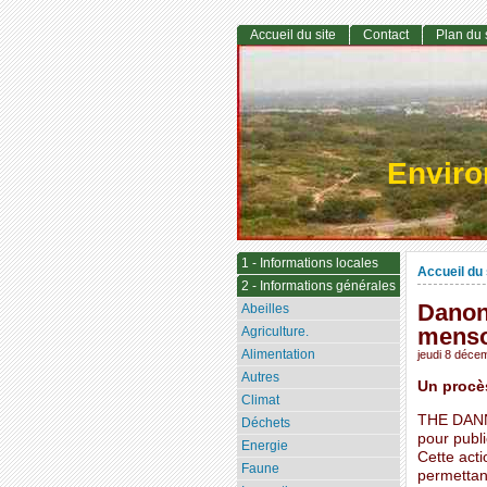
Accueil du site
Contact
Plan du 
Envir
1 - Informations locales
Accueil du 
2 - Informations générales
Danone
Abeilles
menson
Agriculture.
Alimentation
jeudi 8 déce
Autres
Un procès
Climat
THE DANNO
Déchets
pour publi
Energie
Cette act
Faune
permettant