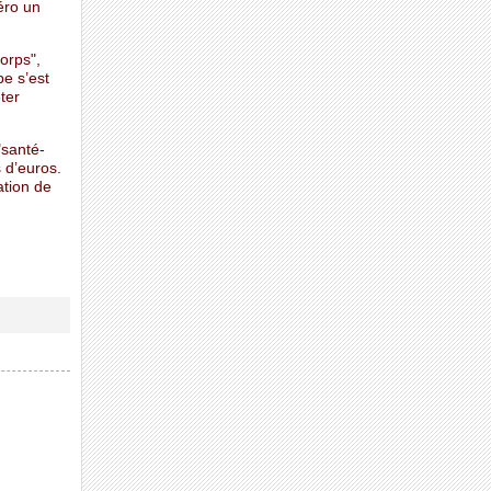
éro un
orps",
pe s’est
ter
"santé-
 d’euros.
ation de