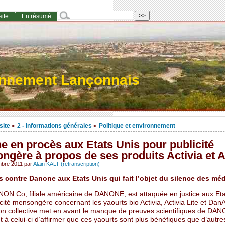
site
En résumé
onnement Lançonnais
site
2 - Informations générales
Politique et environnement
>
>
 en procès aux Etats Unis pour publicité
gère à propos de ses produits Activia et A
mbre 2011
par
Alain KALT (retranscription)
 contre Danone aux Etats Unis qui fait l’objet du silence des mé
N Co, filiale américaine de DANONE, est attaquée en justice aux Eta
cité mensongère concernant les yaourts bio Activia, Activia Lite et DanA
ion collective met en avant le manque de preuves scientifiques de DA
 à celui-ci d’affirmer que ces yaourts sont plus bénéfiques que d’autre