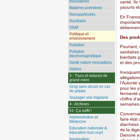
Innovations
santé. Il
yaourts et
Matières premières
Nanoparticules.
En France
Nucléaire
importante
détiennent
OGM
Politique et
Des produ
environnement
Pollution
Pourtant, 
Pollution
sanitaire
électromagnétique.
bienfaits 
Santé nature innovations
et des pr
Vidéos
Invoquant 
3 - Trucs et astuces de
allégation
grand-mère
l’Autorit
Grog sans alcool en cas
pour les y
de grippe
fermenté 
Soulager une migraine
chiffre d’
semaines
4 - Archives
51- Ça suffit !
Concernan
Administration et
faire état
Médecine
diarrhées 
Education nationale &
de la dige
éducation tout court
Danone a a
Immigration