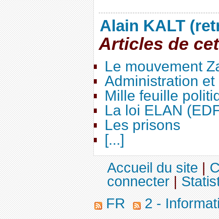
Alain KALT (ret
Articles de ce
Le mouvement Za
Administration e
Mille feuille polit
La loi ELAN (ED
Les prisons
[...]
Accueil du site
|
C
connecter
|
Statis
FR
2 - Informa