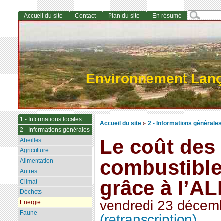
Accueil du site
Contact
Plan du site
En résumé
Environnement Lan
1 - Informations locales
Accueil du site
2 - Informations générale
>
2 - Informations générales
Le coût des 
Abeilles
Agriculture.
combustible
Alimentation
Autres
grâce à l’A
Climat
Déchets
vendredi 23 décem
Energie
Faune
(retranscription)