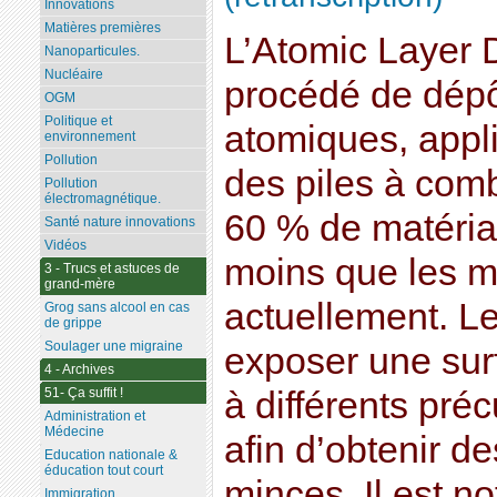
Innovations
Matières premières
L’Atomic Layer 
Nanoparticules.
Nucléaire
procédé de dép
OGM
Politique et
atomiques, appli
environnement
Pollution
des piles à comb
Pollution
électromagnétique.
60 % de matéria
Santé nature innovations
Vidéos
moins que les m
3 - Trucs et astuces de
grand-mère
actuellement. Le
Grog sans alcool en cas
de grippe
Soulager une migraine
exposer une su
4 - Archives
51- Ça suffit !
à différents pré
Administration et
Médecine
afin d’obtenir d
Education nationale &
éducation tout court
minces. Il est n
Immigration