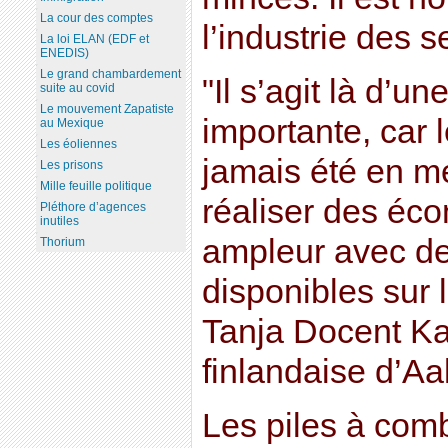
La cour des comptes
l’industrie des 
La loi ELAN (EDF et
ENEDIS)
Le grand chambardement
"Il s’agit là d’u
suite au covid
Le mouvement Zapatiste
importante, car 
au Mexique
Les éoliennes
jamais été en me
Les prisons
Mille feuille politique
réaliser des éc
Pléthore d’agences
inutiles
ampleur avec de
Thorium
disponibles sur 
Tanja Docent Kall
finlandaise d’Aal
Les piles à comb