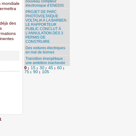
nouveau compteur
n mondiale
électronique d’ENEDIS
permettra
PROJET DE PARC
PHOTOVOLTAÏQUE
VOLTALIA À LA BARBEN :
 déjà des
LE RAPPORTEUR
s
PUBLIC CONCLUT À
L’ANNULATION DES 3
ormations
PERMIS DE
tinentes
CONSTRUIRE
Des voitures électriques
en mal de bornes
Transition énergétique :
une ambition inachevée
0
15
30
45
60
|
|
|
|
|
75
90
105
|
|
1