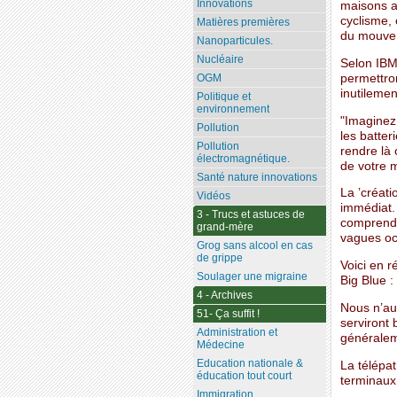
Innovations
maisons a
cyclisme,
Matières premières
du mouvem
Nanoparticules.
Nucléaire
Selon IBM,
permettron
OGM
inutilemen
Politique et
environnement
"Imaginez 
Pollution
les batte
Pollution
rendre là 
électromagnétique.
de votre m
Santé nature innovations
La ’créati
Vidéos
immédiat.
3 - Trucs et astuces de
comprendr
grand-mère
vagues océ
Grog sans alcool en cas
de grippe
Voici en r
Soulager une migraine
Big Blue :
4 - Archives
Nous n’au
51- Ça suffit !
serviront 
Administration et
généralem
Médecine
Education nationale &
La télépat
éducation tout court
terminaux
Immigration