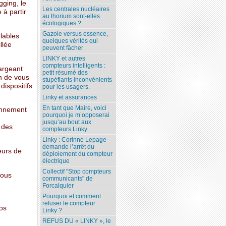
ging, le
Les centrales nucléaires
 à partir
au thorium sont-elles
écologiques ?
Gazole versus essence,
lables
quelques vérités qui
llée
peuvent fâcher
LINKY et autres
compteurs intelligents :
hargeant
petit résumé des
n de vous
stupéfiants inconvénients
dispositifs
pour les usagers.
Linky et assurances
En tant que Maire, voici
ronnement
pourquoi je m’opposerai
jusqu’au bout aux
 des
compteurs Linky
Linky : Corinne Lepage
demande l’arrêt du
eurs de
déploiement du compteur
électrique
Collectif "Stop compteurs
nous
communicants" de
Forcalquier
Pourquoi et comment
refuser le compteur
nos
Linky ?
REFUS DU « LINKY », le