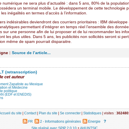
e numérique ne sera plus d’actualité : dans 5 ans, 80% de la populatio
possédera un terminal mobile. Le développement de cette technologie 
 les inégalités en termes d’accès à l’information.
ers indésirables deviendront des courriers prioritaires : IBM développe
 analytiques permettant d’intégrer en temps réel l’ensemble des donnée
es sur une personne afin de lui proposer et de lui recommander les inf
ront les plus utiles. Dans 5 ans, les publicités non sollicités seront si per
tion même de spam pourrait disparaitre.
ligne :
Source de l’article...
T (retranscription)
de cet auteur
ment Zapatiste au Mexique
ation et Médecine
lle politique
LAN (EDF et ENEDIS)
ns
Accueil du site
|
Contact
|
Plan du site
|
Se connecter
|
Statistiques
|
visites :
302480
?
FR
2 - Informations générales
Energie
Site réalisé avec SPIP 2.0.10
+
AHUNTSIC