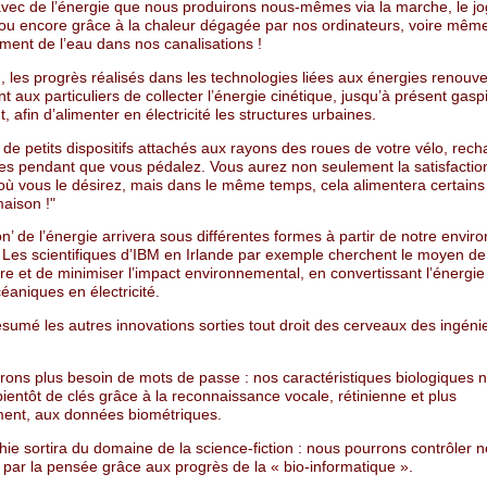
vec de l’énergie que nous produirons nous-mêmes via la marche, le jog
 ou encore grâce à la chaleur dégagée par nos ordinateurs, voire même
ent de l’eau dans nos canalisations !
 les progrès réalisés dans les technologies liées aux énergies renouve
t aux particuliers de collecter l’énergie cinétique, jusqu’à présent gaspi
t, afin d’alimenter en électricité les structures urbaines.
de petits dispositifs attachés aux rayons des roues de votre vélo, rec
ries pendant que vous pédalez. Vous aurez non seulement la satisfactio
où vous le désirez, mais dans le même temps, cela alimentera certains 
aison !"
on’ de l’énergie arrivera sous différentes formes à partir de notre envi
 Les scientifiques d’IBM en Irlande par exemple cherchent le moyen de
e et de minimiser l’impact environnemental, en convertissant l’énergie
aniques en électricité.
ésumé les autres innovations sorties tout droit des cerveaux des ingéni
rons plus besoin de mots de passe : nos caractéristiques biologiques 
bientôt de clés grâce à la reconnaissance vocale, rétinienne et plus
ent, aux données biométriques.
hie sortira du domaine de la science-fiction : nous pourrons contrôler 
 par la pensée grâce aux progrès de la « bio-informatique ».