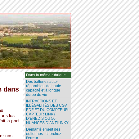
Dans la même rubrique
Des batteries auto-
réparables, de haute
s dans
capacité et à longue
durée de vie
INFRACTIONS ET
ILLÉGALITÉS DES CGV
EDF ET DU COMPTEUR-
ns
CAPTEUR LINKY
dans les
D’ENEDIS OU 50
it la part
NUANCES D’ANTILINKY
Démantèlement des
éoliennes : cherchez
ter nos
l’erreur...