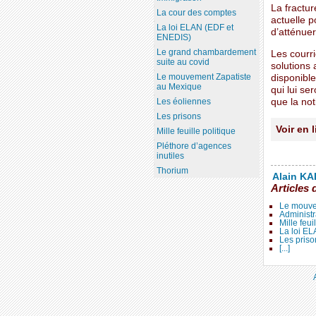
La fractur
La cour des comptes
actuelle 
La loi ELAN (EDF et
d’atténuer
ENEDIS)
Le grand chambardement
Les courri
suite au covid
solutions
Le mouvement Zapatiste
disponibl
au Mexique
qui lui se
que la no
Les éoliennes
Les prisons
Voir en 
Mille feuille politique
Pléthore d’agences
inutiles
Thorium
Alain KAL
Articles 
Le mouve
Administr
Mille feui
La loi E
Les priso
[...]