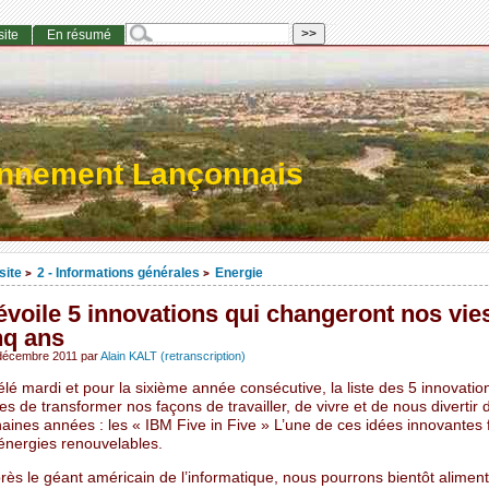
site
En résumé
onnement Lançonnais
site
2 - Informations générales
Energie
>
>
voile 5 innovations qui changeront nos vie
nq ans
 décembre 2011
par
Alain KALT (retranscription)
lé mardi et pour la sixième année consécutive, la liste des 5 innovatio
es de transformer nos façons de travailler, de vivre et de nous divertir 
aines années : les « IBM Five in Five » L’une de ces idées innovantes fa
 énergies renouvelables.
près le géant américain de l’informatique, nous pourrons bientôt alimen