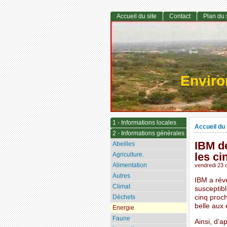
Accueil du site
Contact
Plan du 
Envir
1 - Informations locales
Accueil du 
2 - Informations générales
IBM dé
Abeilles
les ci
Agriculture.
Alimentation
vendredi 23
Autres
IBM a révé
Climat
susceptibl
Déchets
cinq proch
belle aux
Energie
Faune
Ainsi, d’a