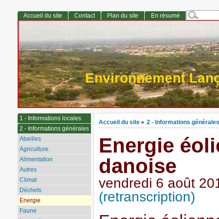
Accueil du site
Contact
Plan du site
En résumé
Environnement Lan
1 - Informations locales
Accueil du site
2 - Informations générale
>
2 - Informations générales
Energie éoli
Abeilles
Agriculture.
danoise
Alimentation
Autres
vendredi 6 août 20
Climat
Déchets
(retranscription)
Energie
Faune