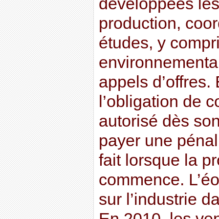
développées les
production, coor
études, y compri
environnemental
appels d’offres.
l’obligation de c
autorisé dès son 
payer une pénali
fait lorsque la p
commence. L’éol
sur l’industrie d
En 2010, les ve