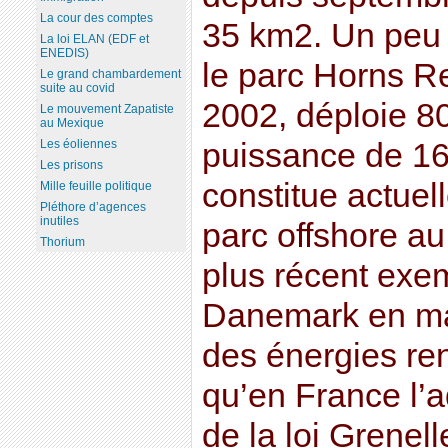
La cour des comptes
35 km2. Un peu p
La loi ELAN (EDF et
ENEDIS)
le parc Horns R
Le grand chambardement
suite au covid
2002, déploie 8
Le mouvement Zapatiste
au Mexique
Les éoliennes
puissance de 1
Les prisons
constitue actuel
Mille feuille politique
Pléthore d’agences
inutiles
parc offshore au
Thorium
plus récent exem
Danemark en ma
des énergies re
qu’en France l’
de la loi Grenel