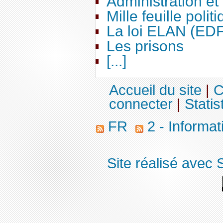
Administration e
Mille feuille polit
La loi ELAN (ED
Les prisons
[...]
Accueil du site
|
C
connecter
|
Statis
FR
2 - Informa
Site réalisé avec 