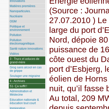
Energie éolienne
Innovations
Matières premières
(Source : Journ
Nanoparticules.
Nucléaire
27.07.2010 ) Le
OGM
Politique et
large du port d’
environnement
Pollution
Nord, dépoie 80
Pollution
électromagnétique.
puissance de 16
Santé nature innovations
Vidéos
côte ouest du D
3 - Trucs et astuces de
grand-mère
port d’Esbjerg, 
Grog sans alcool en cas
de grippe
Soulager une migraine
éolien de Horns 
4 - Archives
nuit, qu’il fasse
51- Ça suffit !
Administration et
Médecine
Au total, 209 M
Education nationale &
éducation tout court
depuis septembr
Immigration