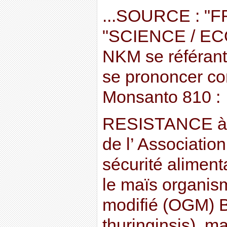
...SOURCE : "
"SCIENCE / ECO
NKM se référant
se prononcer co
Monsanto 810 :
RESISTANCE à 
de l’ Associati
sécurité aliment
le maïs organi
modifié (OGM) Bt
thuringinsis), 