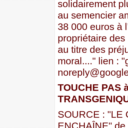
solidairement p
au semencier am
38 000 euros à l’
propriétaire des 
au titre des préj
moral...." lien : 
noreply@googl
TOUCHE PAS 
TRANSGENIQ
SOURCE : "LE
ENCHAÎNE" de c