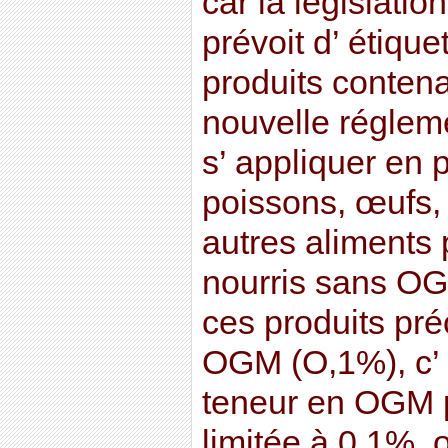
car la législati
prévoit d’ étiqu
produits conten
nouvelle réglem
s’ appliquer en p
poissons, œufs, p
autres aliments
nourris sans OG
ces produits pré
OGM (O,1%), c’ 
teneur en OGM 
limitée à 0,1%,