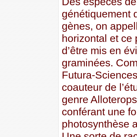
Des espèces de 
génétiquement q
gènes, on appell
horizontal et c
d’être mis en é
graminées. Com
Futura-Sciences
coauteur de l’é
genre Alloterops
conférant une f
photosynthèse a
Une sorte de rac