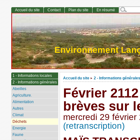
Accueil du site
Contact
Plan du site
En résumé
Environnement Lan
1 - Informations locales
Accueil du site
2 - Informations générale
>
2 - Informations générales
Février 2112
Abeilles
Agriculture.
brèves sur 
Alimentation
Autres
mercredi 29 février
Climat
Déchets
(retranscription)
Energie
Faune