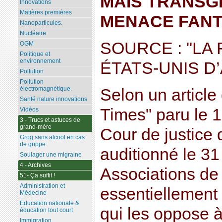
MAÏS TRANSGÉ
Innovations
Matières premières
MENACE FAN
Nanoparticules.
Nucléaire
SOURCE : "LA
OGM
Politique et
environnement
ÉTATS-UNIS 
Pollution
Pollution
électromagnétique.
Selon un article
Santé nature innovations
Times" paru le 17
Vidéos
3 - Trucs et astuces de
grand-mère
Cour de justice
Grog sans alcool en cas
de grippe
auditionné le 31
Soulager une migraine
4 - Archives
Associations de
51- Ça suffit !
Administration et
essentiellement 
Médecine
Education nationale &
qui les oppose à
éducation tout court
Immigration