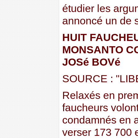
étudier les arg
annoncé un de se
HUIT FAUCHE
MONSANTO C
JOSé BOVé
SOURCE : "LI
Relaxés en prem
faucheurs volont
condamnés en ap
verser 173 700