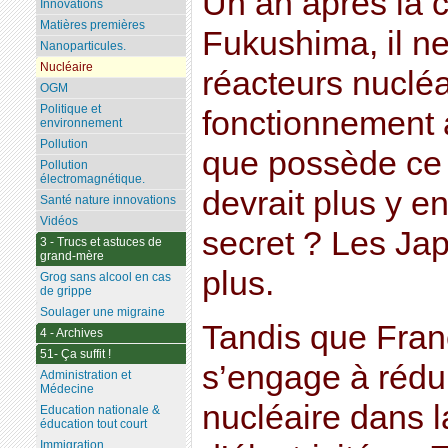
Un an après la 
Innovations
Matières premières
Fukushima, il ne
Nanoparticules.
Nucléaire
réacteurs nucléa
OGM
Politique et
fonctionnement 
environnement
Pollution
que possède ce 
Pollution
électromagnétique.
devrait plus y e
Santé nature innovations
Vidéos
secret ? Les Ja
3 - Trucs et astuces de
grand-mère
plus.
Grog sans alcool en cas
de grippe
Soulager une migraine
Tandis que Fran
4 - Archives
51- Ça suffit !
s’engage à rédui
Administration et
Médecine
nucléaire dans l
Education nationale &
éducation tout court
Immigration