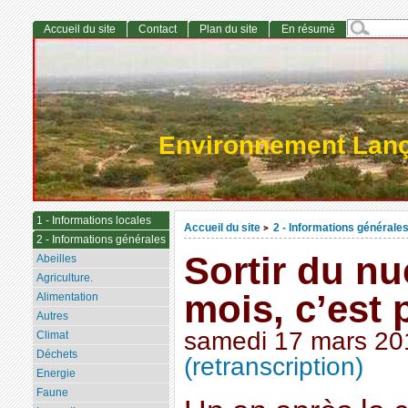
Accueil du site
Contact
Plan du site
En résumé
Environnement Lan
1 - Informations locales
Accueil du site
2 - Informations générale
>
2 - Informations générales
Sortir du nu
Abeilles
Agriculture.
mois, c’est
Alimentation
Autres
samedi 17 mars 20
Climat
Déchets
(retranscription)
Energie
Faune