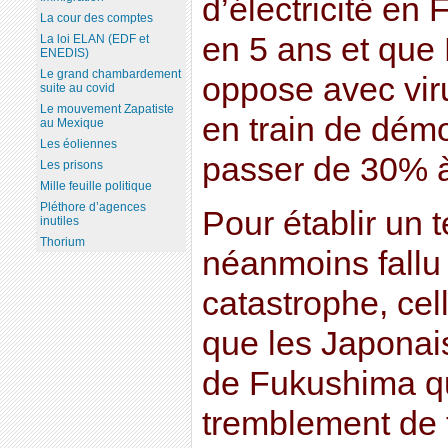
d’électricité e
La cour des comptes
en 5 ans et que 
La loi ELAN (EDF et
ENEDIS)
Le grand chambardement
oppose avec vir
suite au covid
Le mouvement Zapatiste
en train de démo
au Mexique
Les éoliennes
passer de 30% à
Les prisons
Mille feuille politique
Pléthore d’agences
Pour établir un t
inutiles
Thorium
néanmoins fallu 
catastrophe, cell
que les Japona
de Fukushima qui
tremblement de 