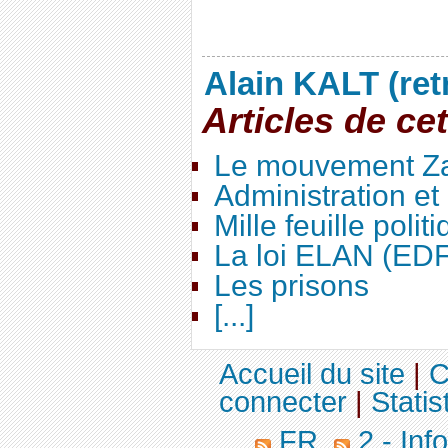
Alain KALT (ret
Articles de ce
Le mouvement Za
Administration e
Mille feuille polit
La loi ELAN (ED
Les prisons
[...]
Accueil du site
|
C
connecter
|
Statis
FR
2 - Inf