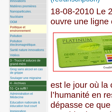
Innovations
Matières premières
18-08-2010 Le 2
Nanoparticules.
Nucléaire
ouvre une ligne 
OGM
Politique et
environnement
Pollution
Pollution
électromagnétique.
Santé nature innovations
Vidéos
3 - Trucs et astuces de
grand-mère
Grog sans alcool en cas
de grippe
Soulager une migraine
est le jour où l
4 - Archives
51- Ça suffit !
l’humanité en re
Administration et
Médecine
dépasse ce que 
Education nationale &
éducation tout court
Immigration