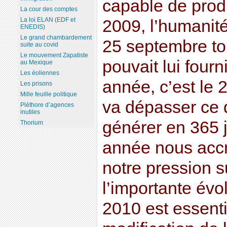
capable de prod
La cour des comptes
La loi ELAN (EDF et
2009, l’humanité
ENEDIS)
Le grand chambardement
25 septembre to
suite au covid
Le mouvement Zapatiste
pouvait lui fourn
au Mexique
Les éoliennes
année, c’est le
Les prisons
Mille feuille politique
va dépasser ce 
Pléthore d’agences
inutiles
générer en 365 j
Thorium
année nous accr
notre pression s
l’importante évo
2010 est essent