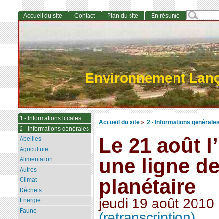
Accueil du site
Contact
Plan du site
En résumé
Environnement Lan
1 - Informations locales
Accueil du site
2 - Informations générale
>
2 - Informations générales
Le 21 août 
Abeilles
Agriculture.
une ligne de
Alimentation
Autres
planétaire
Climat
Déchets
jeudi 19 août 2010
Energie
Faune
(retranscription)