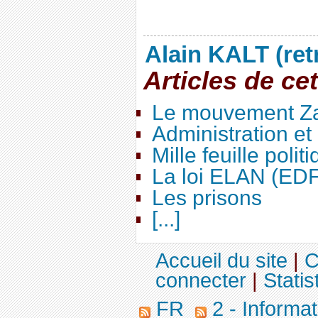
Alain KALT (ret
Articles de ce
Le mouvement Za
Administration e
Mille feuille polit
La loi ELAN (ED
Les prisons
[...]
Accueil du site
|
C
connecter
|
Statis
FR
2 - Informa