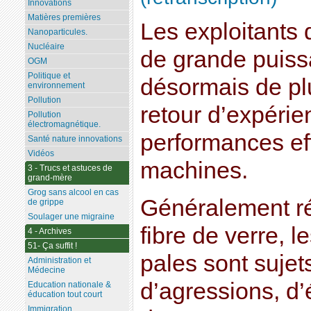
Innovations
Matières premières
Les exploitants 
Nanoparticules.
Nucléaire
de grande puiss
OGM
Politique et
désormais de pl
environnement
Pollution
retour d’expérie
Pollution
électromagnétique.
performances eff
Santé nature innovations
Vidéos
machines.
3 - Trucs et astuces de
grand-mère
Grog sans alcool en cas
Généralement ré
de grippe
Soulager une migraine
fibre de verre, 
4 - Archives
51- Ça suffit !
pales sont sujets
Administration et
Médecine
d’agressions, d’
Education nationale &
éducation tout court
Immigration