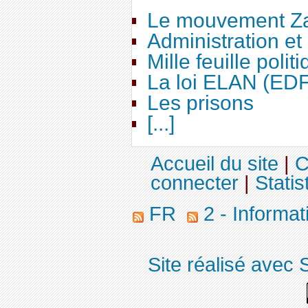
Le mouvement Za
Administration e
Mille feuille polit
La loi ELAN (ED
Les prisons
[...]
Accueil du site
|
C
connecter
|
Statis
FR
2 - Informa
Site réalisé avec 