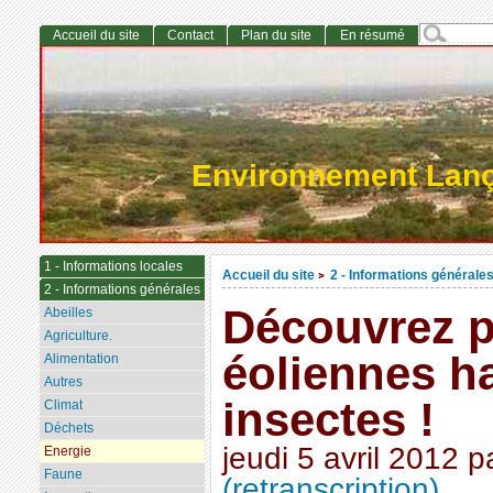
Accueil du site
Contact
Plan du site
En résumé
Environnement Lan
1 - Informations locales
Accueil du site
2 - Informations générale
>
2 - Informations générales
Découvrez p
Abeilles
Agriculture.
éoliennes ha
Alimentation
Autres
insectes !
Climat
Déchets
jeudi 5 avril 2012
p
Energie
Faune
(retranscription)