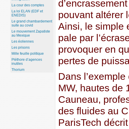
d’encrassement 
La cour des comptes
La loi ELAN (EDF et
pouvant altérer 
ENEDIS)
Le grand chambardement
Ainsi, le simple
suite au covid
Le mouvement Zapatiste
pale par l’écras
au Mexique
Les éoliennes
provoquer en qu
Les prisons
Mille feuille politique
pertes de puiss
Pléthore d’agences
inutiles
Thorium
Dans l’exemple 
MW, hautes de 1
Cauneau, profe
des fluides au 
ParisTech décri