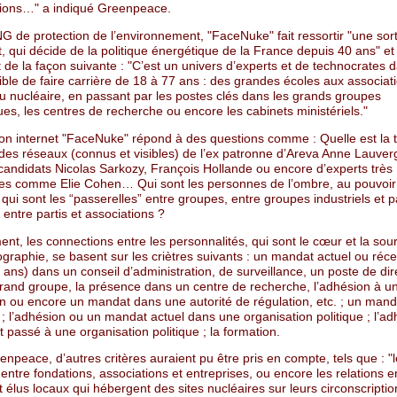
tions…" a indiqué Greenpeace.
G de protection de l’environnement, "FaceNuke" fait ressortir "une sort
t, qui décide de la politique énergétique de la France depuis 40 ans" e
 de la façon suivante : "C’est un univers d’experts et de technocrates 
sible de faire carrière de 18 à 77 ans : des grandes écoles aux associat
u nucléaire, en passant par les postes clés dans les grands groupes
es, les centres de recherche ou encore les cabinets ministériels."
ion internet "FaceNuke" répond à des questions comme : Quelle est la ta
 des réseaux (connus et visibles) de l’ex patronne d’Areva Anne Lauver
candidats Nicolas Sarkozy, François Hollande ou encore d’experts très
es comme Elie Cohen… Qui sont les personnes de l’ombre, au pouvoir
ui sont les “passerelles” entre groupes, entre groupes industriels et pa
, entre partis et associations ?
ent, les connections entre les personnalités, qui sont le cœur et la sou
ographie, se basent sur les criètres suivants : un mandat actuel ou réce
 ans) dans un conseil d’administration, de surveillance, un poste de dir
rand groupe, la présence dans un centre de recherche, l’adhésion à u
on ou encore un mandat dans une autorité de régulation, etc. ; un man
if ; l’adhésion ou un mandat actuel dans une organisation politique ; l’a
passé à une organisation politique ; la formation.
npeace, d’autres critères auraient pu être pris en compte, tels que : "l
 entre fondations, associations et entreprises, ou encore les relations e
 élus locaux qui hébergent des sites nucléaires sur leurs circonscripti