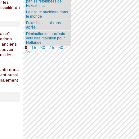
par les retombées de
r les
Fukushima
sibilité du
Le risque nucléaire dans
le monde
Fukushima, trois ans
après
çaise"
Diminution du nucléaire
veut dire maintien pour
iations
Hollande
s anciens
0
15
30
45
60
|
|
|
|
|
pouvoir.
75
uis les
tante dans
’est aussi
finalement