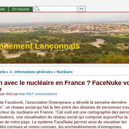
site
En résumé
onnement Lançonnais
site
2 - Informations générales
Nucléaire
>
>
n avec le nucléaire en France ? FaceNuke v
e
juin 2012
par
Alain KALT (retranscription)
 de Facebook, l’association Greenpeace a dévoilé la semaine dernière
, un réseau social qui fait le lien entre des dizaines de personnes trav
cteur du nucléaire en France. "Cet outil est une cartographie des perso
sations, une visualisation du réseau social qui compose aujourd’hui la 
ue de notre pays. Le système FaceNuke permet ainsi de visualiser les
ités connues et moins connues, les enchevêtrements d’entreprises,