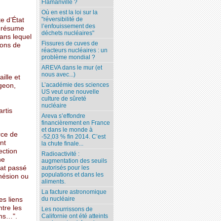
Flamanville ?
Où en est la loi sur la
"réversibilité de
e d’État
l’enfouissement des
t résume
déchets nucléaires"
dans lequel
Fissures de cuves de
ions de
réacteurs nucléaires : un
problème mondial ?
AREVA dans le mur (et
nous avec...)
ille et
L’académie des sciences
geon,
US veut une nouvelle
culture de sûreté
nucléaire
rtis
Areva s’effondre
financièrement en France
et dans le monde à
rce de
-52,03 % fin 2014. C’est
nt
la chute finale...
ection
Radioactivité :
ne
augmentation des seuils
dat passé
autorisés pour les
populations et dans les
dhésion ou
aliments.
La facture astronomique
du nucléaire
es liens
ntre les
Les nourrissons de
ons…".
Californie ont été atteints