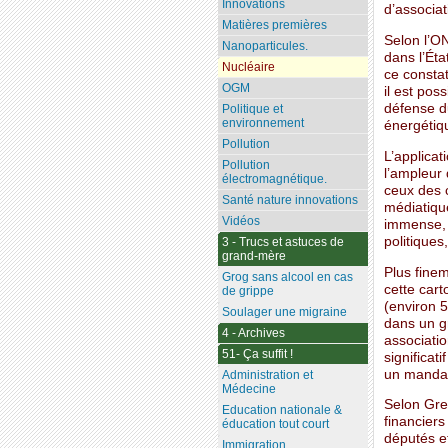
Innovations
d’associa
Matières premières
Selon l’ON
Nanoparticules.
dans l’Éta
Nucléaire
ce constat
OGM
il est pos
défense d
Politique et
environnement
énergétiqu
Pollution
L’applicat
Pollution
l’ampleur
électromagnétique.
ceux des 
Santé nature innovations
médiatiqu
Vidéos
immense, q
politiques
3 - Trucs et astuces de
grand-mère
Plus finem
Grog sans alcool en cas
cette cart
de grippe
(environ 5
Soulager une migraine
dans un g
4 - Archives
associati
51- Ça suffit !
significat
un mandat 
Administration et
Médecine
Selon Gree
Education nationale &
financiers
éducation tout court
députés et
Immigration