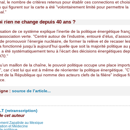
nal, le nombre de critères retenus pour établir ces connections et choisi
qui figurent sur la carte a été "volontairement limité pour permettre la li
nal."
i rien ne change depuis 40 ans ?
isation de ce système explique l’inertie de la politique énergétique fran
’association verte. "Centré autour de l’industrie, entouré d’élus, d’assoc
e promouvoir l’énergie nucléaire, de former la relève et de recaser le
 a fonctionné jusqu’à aujourd’hui quelle que soit la majorité politique au 
n a été systématiquement tenu à l’écart des décisions énergétiques dep
70."
 qu’un maillon de la chaîne, le pouvoir politique occupe une place impor
, car c’est lui qui est à même de réorienter la politique énergétique. "C
nt de la République qui nomme des acteurs clefs de la filière" indique 
ce.
ligne :
source de l’article...
T (retranscription)
de cet auteur
ment Zapatiste au Mexique
ation et Médecine
lle politique