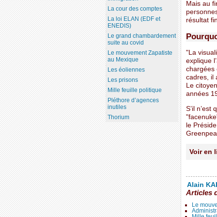
Mais au fi
La cour des comptes
personnes 
La loi ELAN (EDF et
résultat fi
ENEDIS)
Pourquo
Le grand chambardement
suite au covid
"La visual
Le mouvement Zapatiste
au Mexique
explique l
chargées d
Les éoliennes
cadres, il
Les prisons
Le citoye
Mille feuille politique
années 19
Pléthore d’agences
inutiles
S’il n’est
"facenuke"
Thorium
le Préside
Greenpea
Voir en 
Alain KAL
Articles 
Le mouve
Administr
Mille feui