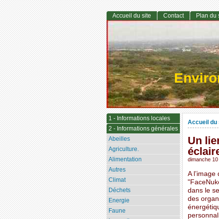
Accueil du site
Contact
Plan du 
Envir
1 - Informations locales
Accueil du 
2 - Informations générales
Un lie
Abeilles
éclair
Agriculture.
Alimentation
dimanche 10 
Autres
A l’image
Climat
"FaceNuke"
Déchets
dans le se
des organi
Energie
énergétiq
Faune
personnal