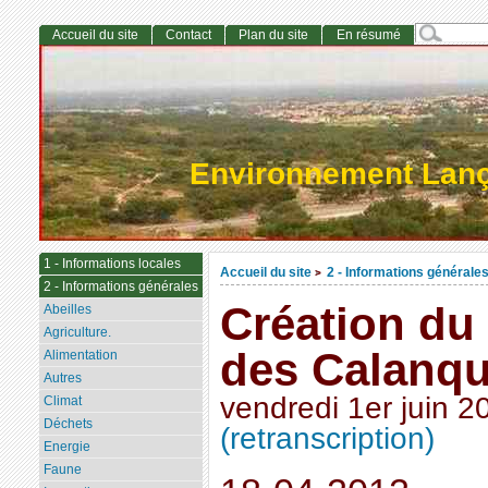
Accueil du site
Contact
Plan du site
En résumé
Environnement Lan
1 - Informations locales
Accueil du site
2 - Informations générale
>
2 - Informations générales
Création du 
Abeilles
Agriculture.
des Calanq
Alimentation
Autres
vendredi 1er juin 2
Climat
Déchets
(retranscription)
Energie
Faune