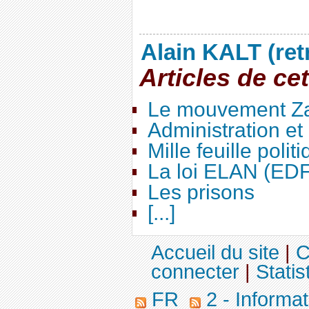
Alain KALT (ret
Articles de ce
Le mouvement Za
Administration e
Mille feuille polit
La loi ELAN (ED
Les prisons
[...]
Accueil du site
|
C
connecter
|
Statis
FR
2 - Informa