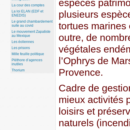
espèces patrimo
La cour des comptes
plusieurs espèc
La loi ELAN (EDF et
ENEDIS)
Le grand chambardement
tortues marines e
suite au covid
Le mouvement Zapatiste
outre, de nomb
au Mexique
Les éoliennes
végétales endém
Les prisons
Mille feuille politique
l’Ophrys de Mars
Pléthore d’agences
inutiles
Provence.
Thorium
Cadre de gestion
mieux activités 
loisirs et prése
naturels (incend