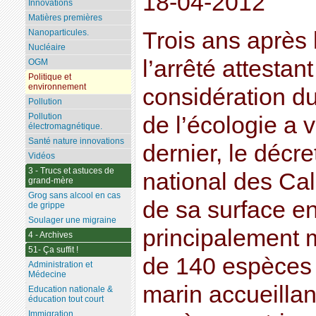
18-04-2012
Innovations
Matières premières
Trois ans après 
Nanoparticules.
Nucléaire
l’arrêté attestan
OGM
Politique et
environnement
considération du
Pollution
Pollution
de l’écologie a v
électromagnétique.
Santé nature innovations
dernier, le décr
Vidéos
3 - Trucs et astuces de
national des Ca
grand-mère
Grog sans alcool en cas
de sa surface en
de grippe
Soulager une migraine
principalement m
4 - Archives
51- Ça suffit !
de 140 espèces 
Administration et
Médecine
marin accueillant
Education nationale &
éducation tout court
Immigration