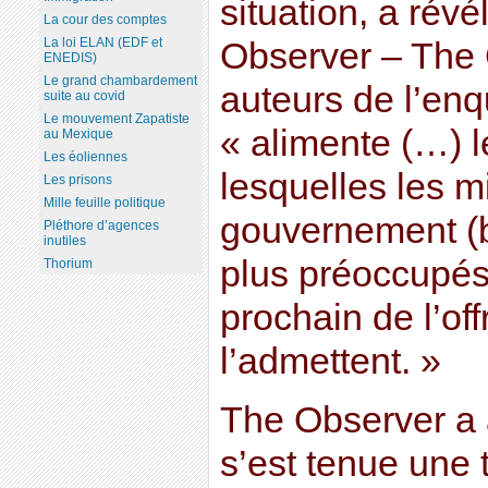
situation, a rév
La cour des comptes
La loi ELAN (EDF et
Observer – The 
ENEDIS)
Le grand chambardement
auteurs de l’enqu
suite au covid
Le mouvement Zapatiste
« alimente (…) l
au Mexique
Les éoliennes
lesquelles les m
Les prisons
Mille feuille politique
gouvernement (b
Pléthore d’agences
inutiles
plus préoccupés
Thorium
prochain de l’off
l’admettent. »
The Observer a a
s’est tenue une 