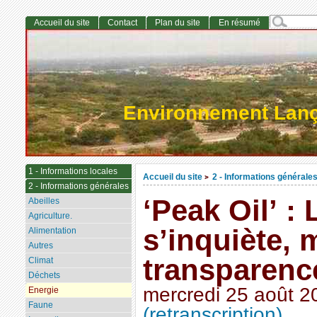
Accueil du site
Contact
Plan du site
En résumé
Environnement Lan
1 - Informations locales
Accueil du site
2 - Informations générale
>
2 - Informations générales
‘Peak Oil’ :
Abeilles
Agriculture.
s’inquiète, 
Alimentation
Autres
transparenc
Climat
Déchets
mercredi 25 août 2
Energie
Faune
(retranscription)