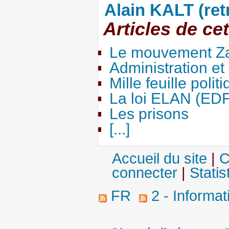
Alain KALT (ret
Articles de ce
Le mouvement Za
Administration e
Mille feuille polit
La loi ELAN (ED
Les prisons
[...]
Accueil du site
|
C
connecter
|
Statis
FR
2 - Informa