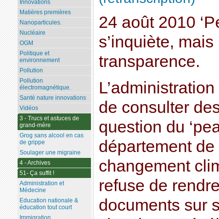
Innovations
Matières premières
24 août 2010 ‘Pe
Nanoparticules.
Nucléaire
s’inquiète, mais 
OGM
Politique et
transparence.
environnement
Pollution
Pollution
L’administration
électromagnétique.
Santé nature innovations
de consulter des
Vidéos
3 - Trucs et astuces de
question du ‘peak
grand-mère
Grog sans alcool en cas
département de l
de grippe
Soulager une migraine
changement cli
4 - Archives
51- Ça suffit !
refuse de rendre
Administration et
Médecine
documents sur s
Education nationale &
éducation tout court
Immigration