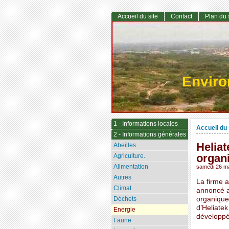
Accueil du site
Contact
Plan du 
Envir
1 - Informations locales
Accueil du 
2 - Informations générales
Heliat
Abeilles
organ
Agriculture.
Alimentation
samedi 26 m
Autres
La firme a
Climat
annoncé av
Déchets
organique
d’Heliatek
Energie
développé
Faune