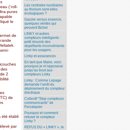
es
Les centrales nucléaires
au (’roll-
au thorium sont-elles
ltra-pures
écologiques ?
capable
Gazole versus essence,
liqué le
quelques vérités qui
peuvent fâcher
LINKY et autres
permet de
compteurs intelligents :
grande
petit résumé des
Heliatek.
stupéfiants inconvénients
pour les usagers.
semi-
Linky et assurances
En tant que Maire, voici
bicouches
pourquoi je m’opposerai
 des
jusqu’au bout aux
 de 2
compteurs Linky
bilité
Linky : Corinne Lepage
demande l’arrêt du
déploiement du compteur
les
électrique
STC) de
Collectif "Stop compteurs
es
communicants" de
Forcalquier
Pourquoi et comment
 été établi
refuser le compteur
Linky ?
 élevé par
REFUS DU « LINKY », le