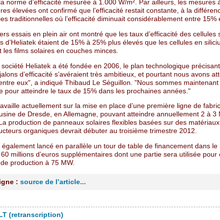
la norme d’efficacité mesurée à 1.000 W/m². Par ailleurs, les mesures 
es élevées ont confirmé que l’efficacité restait constante, à la différen
es traditionnelles où l’efficacité diminuait considérablement entre 15%
rs essais en plein air ont montré que les taux d’efficacité des cellules 
 d’Heliatek étaient de 15% à 25% plus élevés que les cellules en silic
 et les films solaires en couches minces.
société Heliatek a été fondée en 2006, le plan technologique précisant
 jalons d’efficacité s’avéraient très ambitieux, et pourtant nous avons att
entre eux", a indiqué Thibaud Le Séguillon. "Nous sommes maintenant 
e pour atteindre le taux de 15% dans les prochaines années."
ravaille actuellement sur la mise en place d’une première ligne de fabri
usine de Dresde, en Allemagne, pouvant atteindre annuellement 2 à 
 La production de panneaux solaires flexibles basées sur des matériaux
cteurs organiques devrait débuter au troisième trimestre 2012.
 également lancé en parallèle un tour de table de financement dans le
60 millions d’euros supplémentaires dont une partie sera utilisée pour
 de production à 75 MW.
ligne :
source de l’article...
T (retranscription)