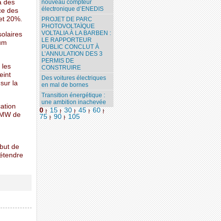
à des
nouveau compteur
électronique d’ENEDIS
ce des
 et 20%.
PROJET DE PARC
PHOTOVOLTAÏQUE
VOLTALIA À LA BARBEN :
solaires
LE RAPPORTEUR
ium
PUBLIC CONCLUT À
L’ANNULATION DES 3
PERMIS DE
 les
CONSTRUIRE
eint
Des voitures électriques
sur la
en mal de bornes
Transition énergétique :
une ambition inachevée
cation
0
15
30
45
60
|
|
|
|
|
3 MW de
75
90
105
|
|
 but de
 étendre