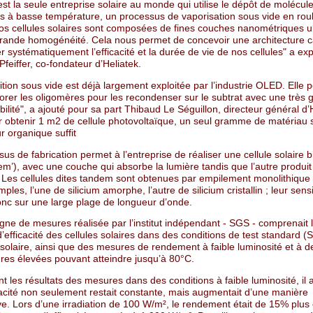
est la seule entreprise solaire au monde qui utilise le dépôt de molécul
s à basse température, un processus de vaporisation sous vide en roule
 Nos cellules solaires sont composées de fines couches nanométriques u
grande homogénéité. Cela nous permet de concevoir une architecture 
r systématiquement l’efficacité et la durée de vie de nos cellules" a exp
Pfeiffer, co-fondateur d’Heliatek.
tion sous vide est déjà largement exploitée par l’industrie OLED. Elle 
orer les oligomères pour les recondenser sur le subtrat avec une très 
bilité", a ajouté pour sa part Thibaud Le Séguillon, directeur général d’
ur obtenir 1 m2 de cellule photovoltaïque, un seul gramme de matériau 
 organique suffit
us de fabrication permet à l’entreprise de réaliser une cellule solaire 
m’), avec une couche qui absorbe la lumière tandis que l’autre produit
. Les cellules dites tandem sont obtenues par empilement monolithique
mples, l’une de silicium amorphe, l’autre de silicium cristallin ; leur sensi
onc sur une large plage de longueur d’onde.
ne de mesures réalisée par l’institut indépendant - SGS - comprenait 
efficacité des cellules solaires dans des conditions de test standard (
e solaire, ainsi que des mesures de rendement à faible luminosité et à d
res élevées pouvant atteindre jusqu’à 80°C.
 les résultats des mesures dans des conditions à faible luminosité, il a
cacité non seulement restait constante, mais augmentait d’une manière
e. Lors d’une irradiation de 100 W/m², le rendement était de 15% plus