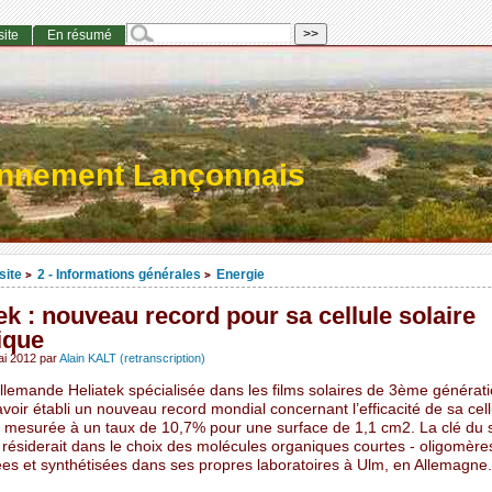
site
En résumé
onnement Lançonnais
site
2 - Informations générales
Energie
>
>
ek : nouveau record pour sa cellule solaire
ique
ai 2012
par
Alain KALT (retranscription)
llemande Heliatek spécialisée dans les films solaires de 3ème générat
oir établi un nouveau record mondial concernant l’efficacité de sa cell
 mesurée à un taux de 10,7% pour une surface de 1,1 cm2. La clé du 
 résiderait dans le choix des molécules organiques courtes - oligomère
es et synthétisées dans ses propres laboratoires à Ulm, en Allemagne.