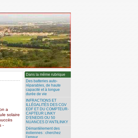
Dans la même rubrique
Des batteries auto-
réparables, de haute
capacité et à longue
durée de vie
INFRACTIONS ET
ILLÉGALITÉS DES CGV
EDF ET DU COMPTEUR-
ion a
CAPTEUR LINKY
ule solaire
D’ENEDIS OU 50
succès
NUANCES D’ANTILINKY
s -
Démantèlement des
éoliennes : cherchez
l’erreur...