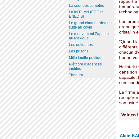
rapport à 
La cour des comptes
températur
technologi
La loi ELAN (EDF et
ENEDIS)
Les premie
Le grand chambardement
organiques
suite au covid
cristallin
Le mouvement Zapatiste
au Mexique
"Quand la 
Les éoliennes
différents
Les prisons
chacun d’
bonne voi
Mille feuille politique
Pléthore d’agences
Heliatek t
inutiles
dans son 
Thorium
capacité.
semicondu
La firme a
récupérer 
son usine
Voir en 
Alain KAL