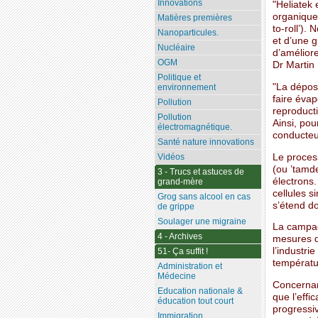
Innovations
"Heliatek 
organique
Matières premières
to-roll’).
Nanoparticules.
et d’une 
Nucléaire
d’améliore
OGM
Dr Martin 
Politique et
"La déposi
environnement
faire évap
Pollution
reproducti
Pollution
Ainsi, po
électromagnétique.
conducteur
Santé nature innovations
Le process
Vidéos
(ou ’tamde
3 - Trucs et astuces de
électrons
grand-mère
cellules si
Grog sans alcool en cas
s’étend d
de grippe
Soulager une migraine
La campag
4 - Archives
mesures d’
l’industri
51- Ça suffit !
températu
Administration et
Médecine
Concernant
Education nationale &
que l’effi
éducation tout court
progressiv
Immigration