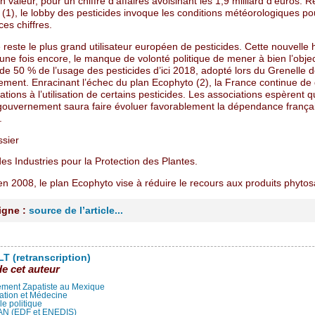
n valeur, pour un chiffre d’affaires avoisinant les 1,9 milliard d’euros. 
 (1), le lobby des pesticides invoque les conditions météorologiques po
ces chiffres.
reste le plus grand utilisateur européen de pesticides. Cette nouvelle
une fois encore, le manque de volonté politique de mener à bien l’objec
de 50 % de l’usage des pesticides d’ici 2018, adopté lors du Grenelle 
nement. Enracinant l’échec du plan Ecophyto (2), la France continue d
tions à l’utilisation de certains pesticides. Les associations espèrent q
ouvernement saura faire évoluer favorablement la dépendance frança
.
ssier
es Industries pour la Protection des Plantes.
n 2008, le plan Ecophyto vise à réduire le recours aux produits phytosa
ligne :
source de l’article...
T (retranscription)
de cet auteur
ment Zapatiste au Mexique
ation et Médecine
lle politique
LAN (EDF et ENEDIS)