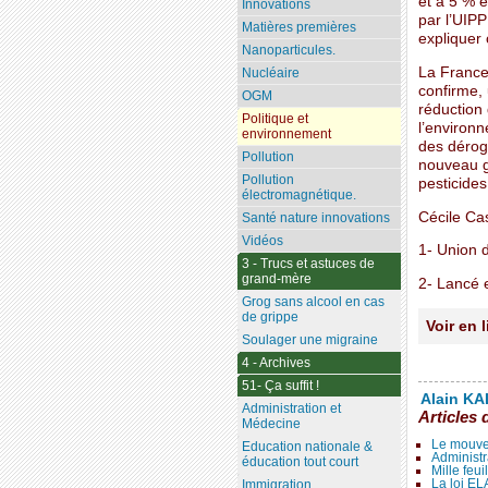
et à 5 % e
Innovations
par l’UIPP
Matières premières
expliquer 
Nanoparticules.
La France 
Nucléaire
confirme, 
OGM
réduction 
Politique et
l’environ
environnement
des déroga
Pollution
nouveau g
Pollution
pesticides
électromagnétique.
Cécile Ca
Santé nature innovations
Vidéos
1- Union d
3 - Trucs et astuces de
grand-mère
2- Lancé e
Grog sans alcool en cas
de grippe
Voir en 
Soulager une migraine
4 - Archives
51- Ça suffit !
Alain KAL
Administration et
Articles 
Médecine
Le mouve
Education nationale &
Administr
éducation tout court
Mille feui
La loi E
Immigration