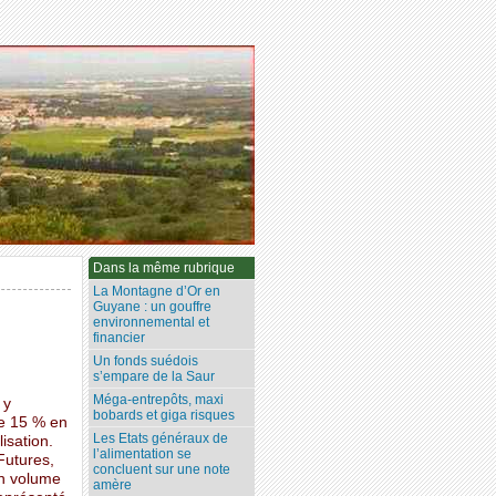
Dans la même rubrique
La Montagne d’Or en
Guyane : un gouffre
environnemental et
financier
Un fonds suédois
s’empare de la Saur
Méga-entrepôts, maxi
 y
bobards et giga risques
de 15 % en
Les Etats généraux de
isation.
l’alimentation se
Futures,
concluent sur une note
en volume
amère