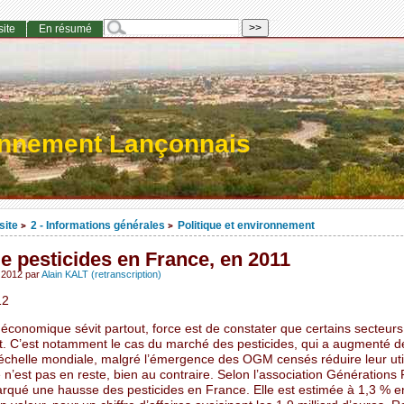
site
En résumé
onnement Lançonnais
site
2 - Informations générales
Politique et environnement
>
>
e pesticides en France, en 2011
t 2012
par
Alain KALT (retranscription)
12
e économique sévit partout, force est de constater que certains secteurs
. C’est notamment le cas du marché des pesticides, qui a augmenté 
’échelle mondiale, malgré l’émergence des OGM censés réduire leur util
n’est pas en reste, bien au contraire. Selon l’association Générations 
rqué une hausse des pesticides en France. Elle est estimée à 1,3 % 