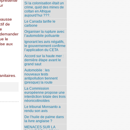
Représenté
Si la colonisation était un
ur
crime, quid des mines de
coltan en Afrique
aujourd’hui ???.
 hausse
Le Canada tarifie le
tif de
carbone
de
Organiser la rupture avec
e demander
l’automobile polluante
ue le
Ignorant les avis négatifs,
ise aux
le gouvernement confirme
l’application du CETA
Accord sur la haute mer :
dernière étape avant le
grand saut
Automobile : les
nouveaux tests
nitaires.
antipollution tiennent
(presque) la route
La Commission
européenne propose une
interdiction totale des trois
néonicotinoïdes
Le tribunal Monsanto a
rendu son avis
De l’huile de palme dans
la livre anglaise ?
MENACES SUR LA