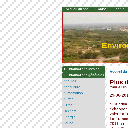
Accueil du site
Contact
Plan du 
Envir
1 - Informations locales
Accueil du 
2 - Informations générales
Plus d
Abeilles
Agriculture.
mardi 3 juille
Alimentation
29-06-20
Autres
Si la cris
Climat
échappent
Déchets
valeur à l
Energie
La France 
Faune
2011 a ma