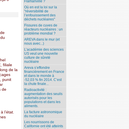
Flamanville ?
Où en est la loi sur la
"réversibilité de
l’enfouissement des
déchets nucléaires"
Fissures de cuves de
réacteurs nucléaires : un
 de
problème mondial ?
 du
AREVA dans le mur (et
nous avec...)
L’académie des sciences
US veut une nouvelle
culture de sûreté
hel
nucléaire
filiale
Areva s’effondre
long de la
financièrement en France
ocages
et dans le monde à
, punit
-52,03 % fin 2014. C’est
la chute finale...
ar
s de
Radioactivité :
augmentation des seuils
autorisés pour les
populations et dans les
aliments.
 l’état.
La facture astronomique
du nucléaire
ônes
Les nourrissons de
Californie ont été atteints