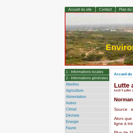
Accueil du site
Contact
Plan du 
Envir
1 - Informations locales
Accueil du 
2 - Informations générales
Lutte 
Abeilles
Agriculture.
lundi 9 juillet
Alimentation
Normand
Autres
Source : e
Climat
Déchets
Alors que 
Energie
ligne à t
Faune
Plus de 1