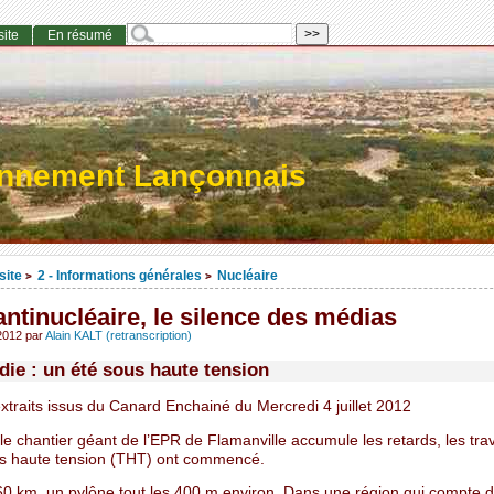
site
En résumé
onnement Lançonnais
site
2 - Informations générales
Nucléaire
>
>
antinucléaire, le silence des médias
 2012
par
Alain KALT (retranscription)
ie : un été sous haute tension
xtraits issus du Canard Enchainé du Mercredi 4 juillet 2012
le chantier géant de l’EPR de Flamanville accumule les retards, les tra
rès haute tension (THT) ont commencé.
60 km, un pylône tout les 400 m environ. Dans une région qui compte d