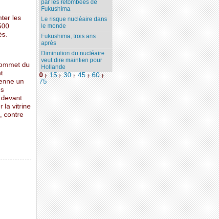
par les retombées de
Fukushima
ter les
Le risque nucléaire dans
le monde
500
és.
Fukushima, trois ans
après
Diminution du nucléaire
veut dire maintien pour
sommet du
Hollande
t
0
15
30
45
60
|
|
|
|
|
renne un
75
es
é devant
 la vitrine
, contre