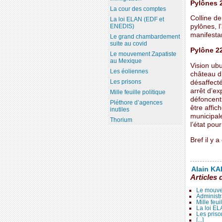
Pylônes 
La cour des comptes
Colline de
La loi ELAN (EDF et
ENEDIS)
pylônes, l
manifestan
Le grand chambardement
suite au covid
Pylône 2
Le mouvement Zapatiste
au Mexique
Vision ub
Les éoliennes
château d
Les prisons
désaffecté
arrêt d’ex
Mille feuille politique
défoncent 
Pléthore d’agences
être affic
inutiles
municipale
Thorium
l’état pou
Bref il y 
Alain KAL
Articles 
Le mouve
Administr
Mille feui
La loi E
Les priso
[...]