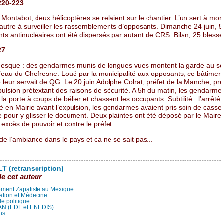
220-223
 Montabot, deux hélicoptères se relaient sur le chantier. L’un sert à mon
’autre à surveiller les rassemblements d’opposants. Dimanche 24 juin, 
ts antinucléaires ont été dispersés par autant de CRS. Bilan, 25 bless
27
uesque : des gendarmes munis de longues vues montent la garde au 
’eau du Chefresne. Loué par la municipalité aux opposants, ce bâtimen
 leur servait de QG. Le 20 juin Adolphe Colrat, préfet de la Manche, p
pulsion prétextant des raisons de sécurité. A 5h du matin, les gendarm
la porte à coups de bélier et chassent les occupants. Subtilité : l’arrêt
hé en Mairie avant l’expulsion, les gendarmes avaient pris soin de casser
 pour y glisser le document. Deux plaintes ont été déposé par le Maire
r excès de pouvoir et contre le préfet.
a de l’ambiance dans le pays et ca ne se sait pas...
T (retranscription)
de cet auteur
ment Zapatiste au Mexique
ation et Médecine
lle politique
LAN (EDF et ENEDIS)
ns