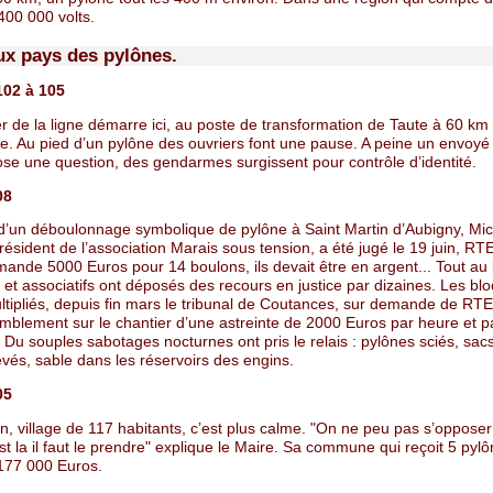
400 000 volts.
aux pays des pylônes.
102 à 105
r de la ligne démarre ici, au poste de transformation de Taute à 60 km
le. Au pied d’un pylône des ouvriers font une pause. A peine un envoyé
se une question, des gendarmes surgissent pour contrôle d’identité.
08
e d’un déboulonnage symbolique de pylône à Saint Martin d’Aubigny, Mic
ésident de l’association Marais sous tension, a été jugé le 19 juin, RTE, 
ande 5000 Euros pour 14 boulons, ils devait être en argent... Tout au 
s et associatifs ont déposés des recours en justice par dizaines. Les bl
ltipliés, depuis fin mars le tribunal de Coutances, sur demande de RTE
emblement sur le chantier d’une astreinte de 2000 Euros par heure et p
Du souples sabotages nocturnes ont pris le relais : pylônes sciés, sac
vés, sable dans les réservoirs des engins.
05
n, village de 117 habitants, c’est plus calme. "On ne peu pas s’opposer à
st la il faut le prendre" explique le Maire. Sa commune qui reçoit 5 pyl
177 000 Euros.