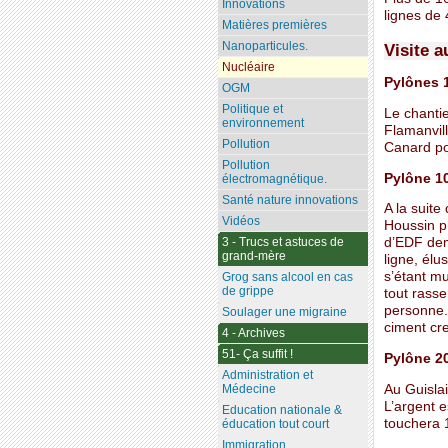
Innovations
lignes de 
Matières premières
Nanoparticules.
Visite 
Nucléaire
Pylônes 
OGM
Politique et
Le chantie
environnement
Flamanvil
Pollution
Canard po
Pollution
Pylône 1
électromagnétique.
Santé nature innovations
A la suit
Vidéos
Houssin pr
3 - Trucs et astuces de
d’EDF dem
grand-mère
ligne, élu
s’étant mu
Grog sans alcool en cas
de grippe
tout rass
personne. 
Soulager une migraine
ciment cre
4 - Archives
51- Ça suffit !
Pylône 2
Administration et
Au Guislai
Médecine
L’argent e
Education nationale &
touchera 
éducation tout court
Immigration