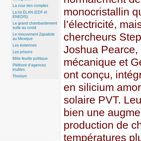
La cour des comptes
monocristallin q
La loi ELAN (EDF et
ENEDIS)
l’électricité, ma
Le grand chambardement
suite au covid
chercheurs Step
Le mouvement Zapatiste
au Mexique
Les éoliennes
Joshua Pearce, 
Les prisons
Mille feuille politique
mécanique et G
Pléthore d’agences
inutiles
ont conçu, intégr
Thorium
en silicium amo
solaire PVT. Le
bien une augmen
production de c
températures pl