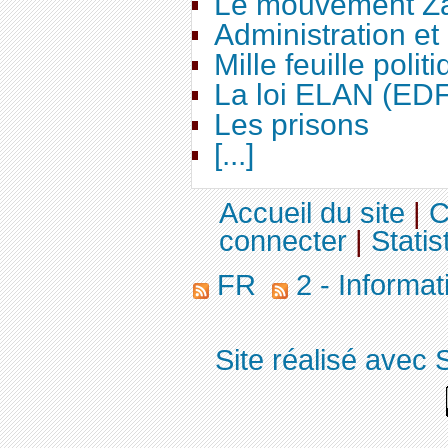
Le mouvement Za
Administration e
Mille feuille polit
La loi ELAN (ED
Les prisons
[...]
Accueil du site
|
C
connecter
|
Statis
FR
2 - Informa
Site réalisé avec 