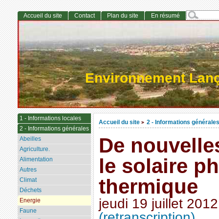
Accueil du site
Contact
Plan du site
En résumé
Environnement Lan
1 - Informations locales
Accueil du site
2 - Informations générale
>
2 - Informations générales
De nouvelle
Abeilles
Agriculture.
le solaire p
Alimentation
Autres
thermique
Climat
Déchets
jeudi 19 juillet 2012
Energie
Faune
(retranscription)