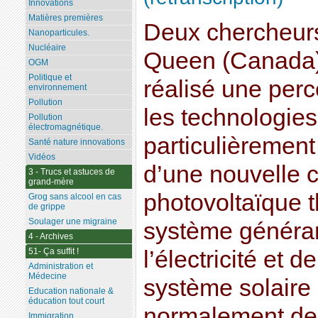
Innovations
Matières premières
Deux chercheurs
Nanoparticules.
Nucléaire
Queen (Canada)
OGM
Politique et
réalisé une perc
environnement
Pollution
les technologies
Pollution
électromagnétique.
particulièrement
Santé nature innovations
Vidéos
d’une nouvelle c
3 - Trucs et astuces de
grand-mère
photovoltaïque 
Grog sans alcool en cas
de grippe
Soulager une migraine
système générant
4 - Archives
51- Ça suffit !
l’électricité et d
Administration et
Médecine
système solair
Education nationale &
éducation tout court
normalement des
Immigration