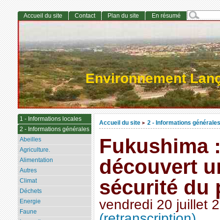
Accueil du site
Contact
Plan du site
En résumé
Environnement Lan
1 - Informations locales
Accueil du site
2 - Informations générale
>
2 - Informations générales
Fukushima 
Abeilles
Agriculture.
découvert u
Alimentation
Autres
sécurité du 
Climat
Déchets
vendredi 20 juillet 
Energie
Faune
(retranscription)