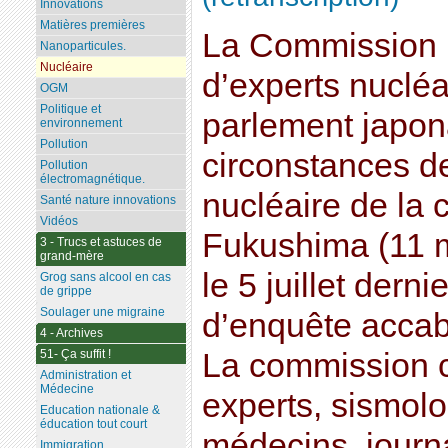
Innovations
Matières premières
La Commission 
Nanoparticules.
Nucléaire
d’experts nucléa
OGM
Politique et
parlement japon
environnement
Pollution
circonstances d
Pollution
électromagnétique.
nucléaire de la 
Santé nature innovations
Vidéos
Fukushima (11 m
3 - Trucs et astuces de
grand-mère
le 5 juillet derni
Grog sans alcool en cas
de grippe
Soulager une migraine
d’enquête accab
4 - Archives
51- Ça suffit !
La commission 
Administration et
Médecine
experts, sismolo
Education nationale &
éducation tout court
médecins, journa
Immigration